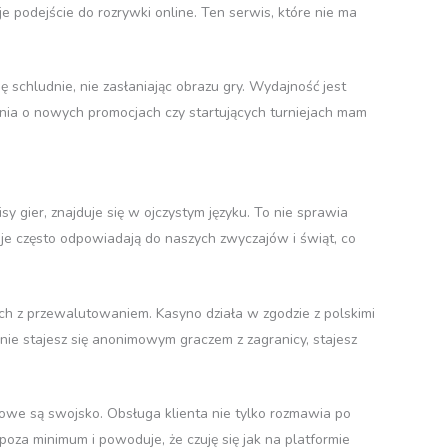
e podejście do rozrywki online. Ten serwis, które nie ma
schludnie, nie zasłaniając obrazu gry. Wydajność jest
nia o nowych promocjach czy startujących turniejach mam
 gier, znajduje się w ojczystym języku. To nie sprawia
je często odpowiadają do naszych zwyczajów i świąt, co
ch z przewalutowaniem. Kasyno działa w zgodzie z polskimi
nie stajesz się anonimowym graczem z zagranicy, stajesz
mowe są swojsko. Obsługa klienta nie tylko rozmawia po
poza minimum i powoduje, że czuję się jak na platformie