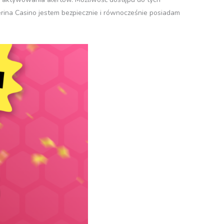
lerina Casino jestem bezpiecznie i równocześnie posiadam