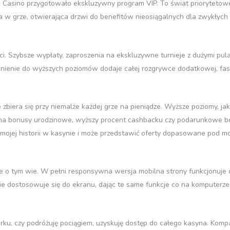
ina Casino przygotowało ekskluzywny program VIP. To świat priorytetow
 w grze, otwierająca drzwi do benefitów nieosiągalnych dla zwykłych 
yści. Szybsze wypłaty, zaproszenia na ekskluzywne turnieje z dużymi p
ragnienie do wyższych poziomów dodaje całej rozgrywce dodatkowej, f
e zbiera się przy niemalże każdej grze na pieniądze. Wyższe poziomy, ja
 na bonusy urodzinowe, wyższy procent cashbacku czy podarunkowe 
 mojej historii w kasynie i może przedstawić oferty dopasowane pod mo
le o tym wie. W pełni responsywna wersja mobilna strony funkcjonuje 
nie dostosowuje się do ekranu, dając te same funkcje co na komputerze.
ku, czy podróżuję pociągiem, uzyskuję dostęp do całego kasyna. Kompat