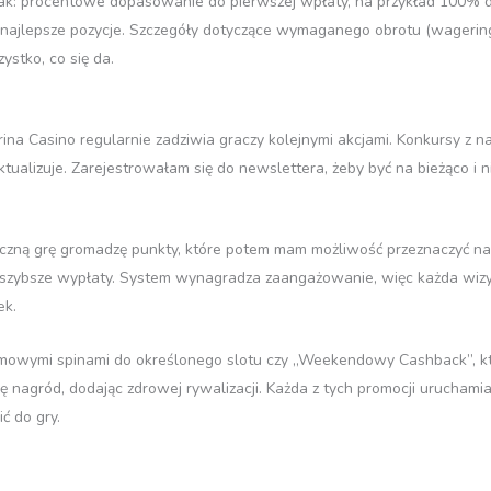
ak: procentowe dopasowanie do pierwszej wpłaty, na przykład 100% d
 najlepsze pozycje. Szczegóły dotyczące wymaganego obrotu (wagering
ystko, co się da.
na Casino regularnie zadziwia graczy kolejnymi akcjami. Konkursy z 
aktualizuje. Zarejestrowałam się do newslettera, żeby być na bieżąco i n
czną grę gromadzę punkty, które potem mam możliwość przeznaczyć na d
y szybsze wypłaty. System wynagradza zaangażowanie, więc każda wizy
ek.
mowymi spinami do określonego slotu czy „Weekendowy Cashback”, który 
 nagród, dodając zdrowej rywalizacji. Każda z tych promocji uruchamia
ć do gry.