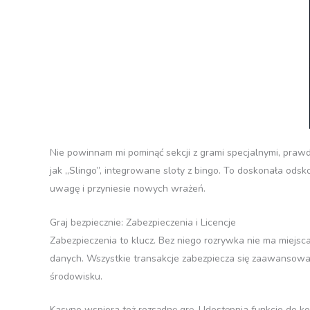
Nie powinnam mi pominąć sekcji z grami specjalnymi, prawd
jak „Slingo”, integrowane sloty z bingo. To doskonała odsk
uwagę i przyniesie nowych wrażeń.
Graj bezpiecznie: Zabezpieczenia i Licencje
Zabezpieczenia to klucz. Bez niego rozrywka nie ma miejs
danych. Wszystkie transakcje zabezpiecza się zaawansow
środowisku.
Kasyno wspiera też rozsądnę grę. Udostępnia funkcje do k