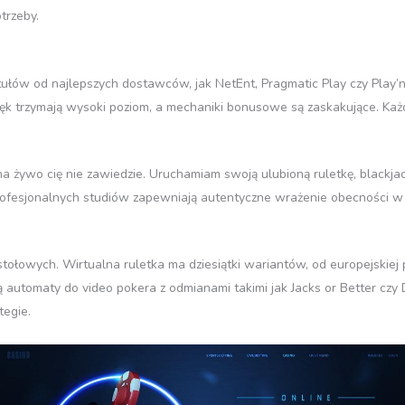
trzeby.
tułów od najlepszych dostawców, jak NetEnt, Pragmatic Play czy Play’n
ięk trzymają wysoki poziom, a mechaniki bonusowe są zaskakujące. Każ
na żywo cię nie zawiedzie. Uruchamiam swoją ulubioną ruletkę, blackja
ofesjonalnych studiów zapewniają autentyczne wrażenie obecności w ka
tołowych. Wirtualna ruletka ma dziesiątki wariantów, od europejskiej
dą automaty do video pokera z odmianami takimi jak Jacks or Better cz
egie.