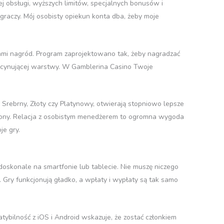
ej obsługi, wyższych limitów, specjalnych bonusów i
graczy. Mój osobisty opiekun konta dba, żeby moje
ulami nagród. Program zaprojektowano tak, żeby nagradzać
ascynującej warstwy. W Gamblerina Casino Twoje
k Srebrny, Złoty czy Platynowy, otwierają stopniowo lepsze
bony. Relacja z osobistym menedżerem to ogromna wygoda
je gry.
doskonale na smartfonie lub tablecie. Nie muszę niczego
 Gry funkcjonują gładko, a wpłaty i wypłaty są tak samo
ybilność z iOS i Android wskazuje, że zostać członkiem