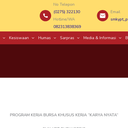
No Telepon
(0275) 322130
Email
Hotline/WA
smkypt_p
082313838369
Kesiswaan
Humas
Sarpras
Media & Informasi
B
PROGRAM KERJA BURSA KHUSUS KERJA “KARYA NYATA”