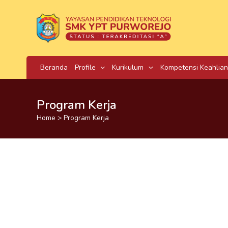
Skip
to
content
Beranda
Profile
Kurikulum
Kompetensi Keahlian
Program Kerja
Home
Program Kerja