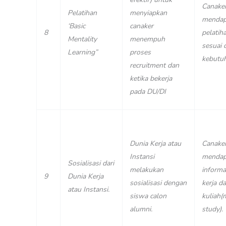
Canake
Pelatihan
menyiapkan
mendap
‘Basic
canaker
8
pelatih
Mentality
menempuh
sesuai 
Learning”
proses
kebutu
recruitment dan
ketika bekerja
pada DU/DI
Dunia Kerja atau
Canake
Instansi
mendap
Sosialisasi dari
melakukan
informas
9
Dunia Kerja
sosialisasi dengan
kerja d
atau Instansi.
siswa calon
kuliah(
alumni.
study).