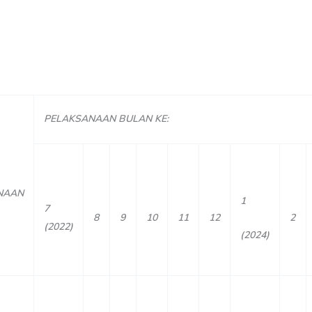
PELAKSANAAN BULAN KE:
NAAN
1
7
8
9
10
11
12
2
(2022)
(2024)