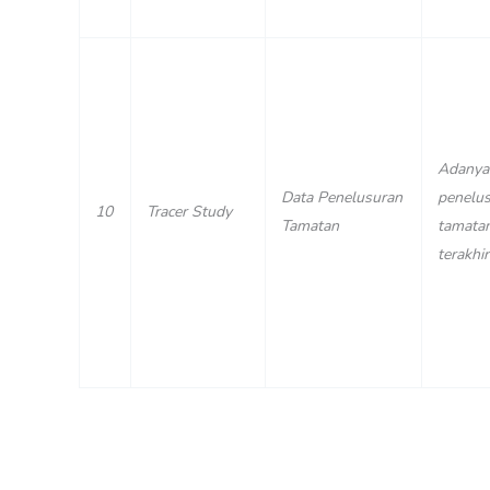
Adanya
Data Penelusuran
penelu
10
Tracer Study
Tamatan
tamata
terakhir