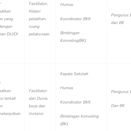
r
Fasilitator,
Humas
atkan
Materi
Pengurus 
Koordinator BKK
an yang
pelatihan,
dan BK
dengan
ruang
Bimbingan
han DU/DI
pelaksnaan.
Konseling(BK)
Kepala Sekolah
r
Humas
atkan
Fasilitator
Pengurus 
i terkait
dari Dunia
Koordinator BKK
Dan BK
an
kerja dan
melanjutkan
Instansi.
Bimbingan Konseling
(BK)