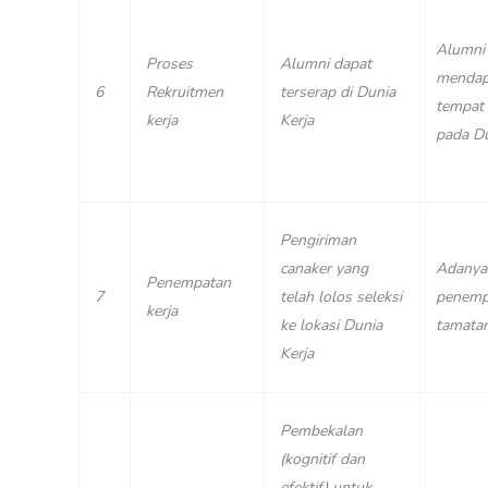
Alumni
Proses
Alumni dapat
mendap
6
Rekruitmen
terserap di Dunia
tempat 
kerja
Kerja
pada Du
Pengiriman
canaker yang
Adanya
Penempatan
7
telah lolos seleksi
penemp
kerja
ke lokasi Dunia
tamatan
Kerja
Pembekalan
(kognitif dan
efektif) untuk