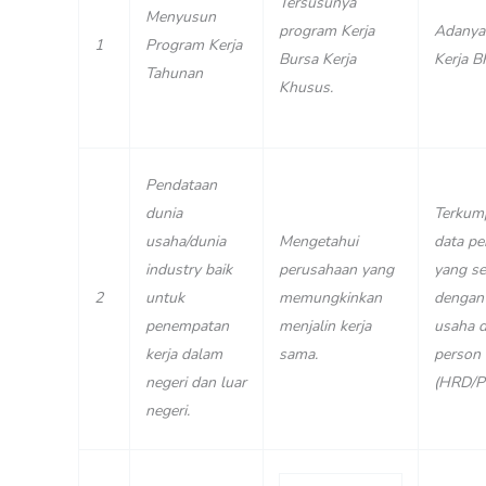
Tersusunya
Menyusun
program Kerja
Adanya
1
Program Kerja
Bursa Kerja
Kerja 
Tahunan
Khusus.
Pendataan
dunia
Terkum
usaha/dunia
Mengetahui
data p
industry baik
perusahaan yang
yang se
2
untuk
memungkinkan
dengan
penempatan
menjalin kerja
usaha 
kerja dalam
sama.
person
negeri dan luar
(HRD/Pe
negeri.