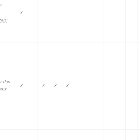
r
X
BKK
r dan
X
X
X
X
BKK