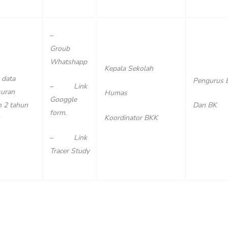
–
Groub
Whatshapp
Kepala Sekolah
 data
Pengurus 
–
Link
suran
Humas
Googgle
n 2 tahun
Dan BK
form.
Koordinator BKK
–
Link
Tracer Study