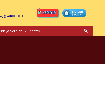
wj@yahoo.co.id
Search
udaya Sekolah
Kontak