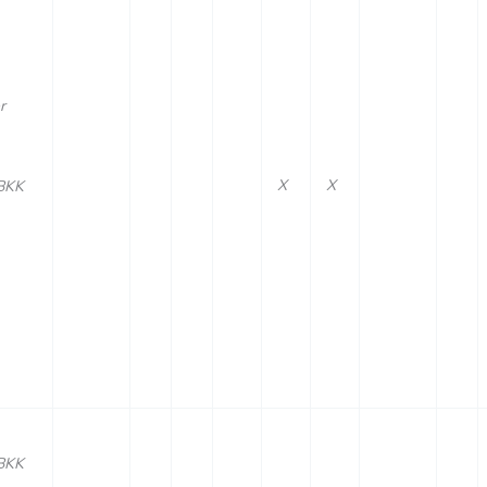
r
X
X
BKK
BKK