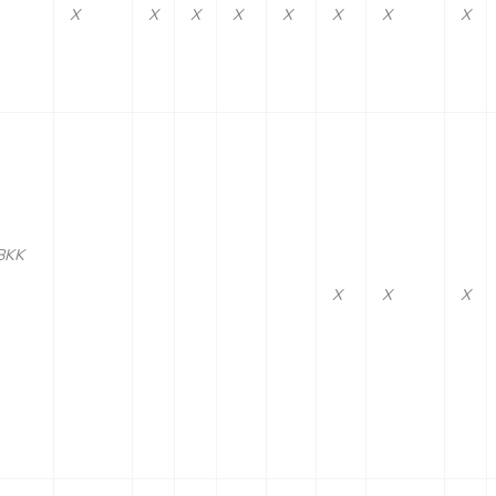
X
X
X
X
X
X
X
X
BKK
X
X
X