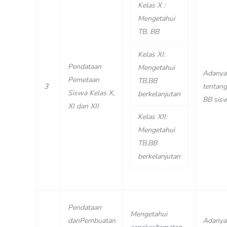
Kelas X :
Mengetahui
TB, BB
Kelas XI:
Pendataan
Mengetahui
Adanya
Pemetaan
TB,BB
3
tentang
Siswa Kelas X,
berkelanjutan
BB sisw
XI dan XII
Kelas XII:
Mengetahui
TB.BB
berkelanjutan
Pendataan
Mengetahui
danPembuatan
Adanya