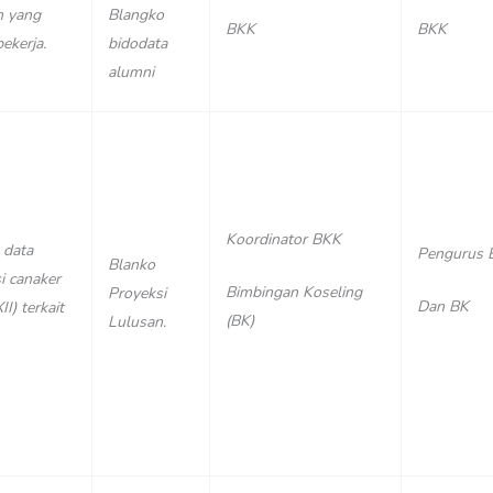
n yang
Blangko
BKK
BKK
ekerja.
bidodata
alumni
Koordinator BKK
 data
Pengurus 
Blanko
i canaker
Bimbingan Koseling
Proyeksi
Dan BK
II) terkait
(BK)
Lulusan.