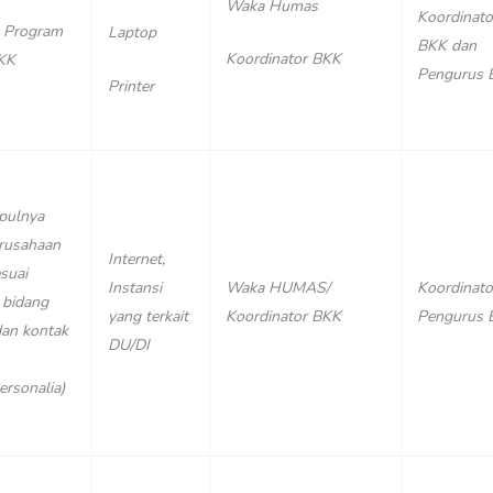
Waka Humas
Koordinato
 Program
Laptop
BKK dan
Koordinator BKK
BKK
Pengurus 
Printer
pulnya
erusahaan
Internet,
suai
Instansi
Waka HUMAS/
Koordinato
 bidang
yang terkait
Koordinator BKK
Pengurus 
dan kontak
DU/DI
rsonalia)