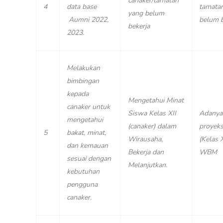
canaker/tamatan
4
data base
tamata
yang belum
Aumni 2022,
belum b
bekerja
2023.
Melakukan
bimbingan
kepada
Mengetahui Minat
canaker untuk
Siswa Kelas XII
Adanya
mengetahui
(canaker) dalam
proyeks
5
bakat, minat,
Wirausaha,
(Kelas X
dan kemauan
Bekerja dan
WBM
sesuai dengan
Melanjutkan.
kebutuhan
pengguna
canaker.