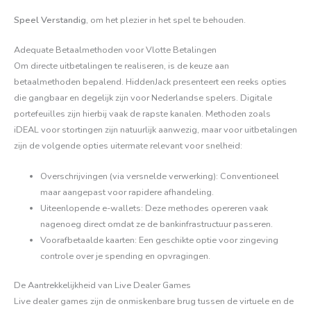
Speel Verstandig
, om het plezier in het spel te behouden.
Adequate Betaalmethoden voor Vlotte Betalingen
Om directe uitbetalingen te realiseren, is de keuze aan
betaalmethoden bepalend. HiddenJack presenteert een reeks opties
die gangbaar en degelijk zijn voor Nederlandse spelers. Digitale
portefeuilles zijn hierbij vaak de rapste kanalen. Methoden zoals
iDEAL voor stortingen zijn natuurlijk aanwezig, maar voor uitbetalingen
zijn de volgende opties uitermate relevant voor snelheid:
Overschrijvingen (via versnelde verwerking): Conventioneel
maar aangepast voor rapidere afhandeling.
Uiteenlopende e-wallets: Deze methodes opereren vaak
nagenoeg direct omdat ze de bankinfrastructuur passeren.
Voorafbetaalde kaarten: Een geschikte optie voor zingeving
controle over je spending en opvragingen.
De Aantrekkelijkheid van Live Dealer Games
Live dealer games zijn de onmiskenbare brug tussen de virtuele en de