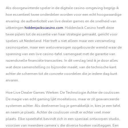
e
Als doorgewinterde speler in de digitale casino-omgeving begrijp ik
hoe essentieel twee onderdelen worden voor een echt hoogwaardige
e
ervaring: de authenticiteit van live dealer games en de snelheid van
uitkeringen
hiddenjackscasino.com
. HiddenJack Casino heeft deze
twee pijlers tot de essentie van haar strategie gemaakt, gericht voor
e
spelers uit Nederland. Hier treft u niet alleen maar een verzameling
casinospelen, maar een weloverwogen opgebouwde wereld waar de
e
spanning van een live casino-tafel samengaat met de garantie van
razendsnelle financiële transacties. In dit verslag leid ik je door alles
wat deze samenstelling zo bijzonder maakt, van de technische kant
e
achter de schermen tot de concrete voordelen die je iedere dag kunt
ervaren.
e
Hoe Live Dealer Games Werken: De Technologie Achter de coulissen
De magie van echt gaming lijkt moeiteloos, maar er zit geavanceerde
systemen achter. Als deelnemer log je gemakkelijk in, kies je een tafel
en neem je plaats. Achter de coulissen vindt er echter veel meer
plaats. Elke speeltafel bevindt zich in een speciaal ontworpen studio,
voorzien van meerdere camera’s die diverse hoeken vastleggen. Een