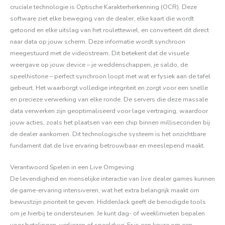
cruciale technologie is Optische Karakterherkenning (OCR). Deze
software ziet elke beweging van de dealer, elke kaart die wordt
getoond en elke uitslag van het roulettewiel, en converteert dit direct
naar data op jouw scherm. Deze informatie wordt synchroon
meegestuurd met de videostream. Dit betekent dat de visuele
weergave op jouw device – je weddenschappen, je saldo, de
speelhistorie – perfect synchroon loopt met wat er fysiek aan de tafel
gebeurt. Het waarborgt volledige integriteit en zorgt voor een snelle
en precieze verwerking van elke ronde. De servers die deze massale
data verwerken zijn geoptimaliseerd voor lage vertraging, waardoor
jouw acties, zoals het plaatsen van een chip binnen milliseconden bij
de dealer aankomen. Dit technologische systeem is het onzichtbare
fundament dat de live ervaring betrouwbaar en meeslepend maakt.
Verantwoord Spelen in een Live Omgeving
De levendigheid en menselijke interactie van live dealer games kunnen
de game-ervaring intensiveren, wat het extra belangrijk maakt om
bewustzijn prioriteit te geven. HiddenJack geeft de benodigde tools
om je hierbij te ondersteunen. Je kunt dag- of weeklimieten bepalen