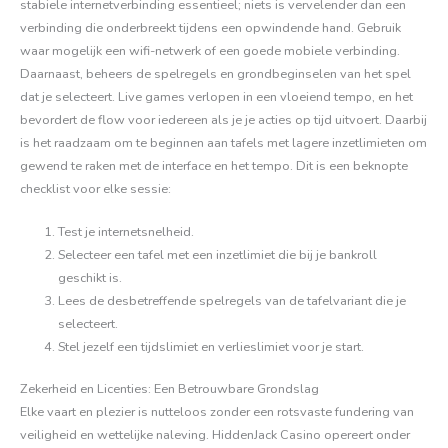
stabiele internetverbinding essentieel; niets is vervelender dan een
verbinding die onderbreekt tijdens een opwindende hand. Gebruik
waar mogelijk een wifi-netwerk of een goede mobiele verbinding.
Daarnaast, beheers de spelregels en grondbeginselen van het spel
dat je selecteert. Live games verlopen in een vloeiend tempo, en het
bevordert de flow voor iedereen als je je acties op tijd uitvoert. Daarbij
is het raadzaam om te beginnen aan tafels met lagere inzetlimieten om
gewend te raken met de interface en het tempo. Dit is een beknopte
checklist voor elke sessie:
Test je internetsnelheid.
Selecteer een tafel met een inzetlimiet die bij je bankroll
geschikt is.
Lees de desbetreffende spelregels van de tafelvariant die je
selecteert.
Stel jezelf een tijdslimiet en verlieslimiet voor je start.
Zekerheid en Licenties: Een Betrouwbare Grondslag
Elke vaart en plezier is nutteloos zonder een rotsvaste fundering van
veiligheid en wettelijke naleving. HiddenJack Casino opereert onder