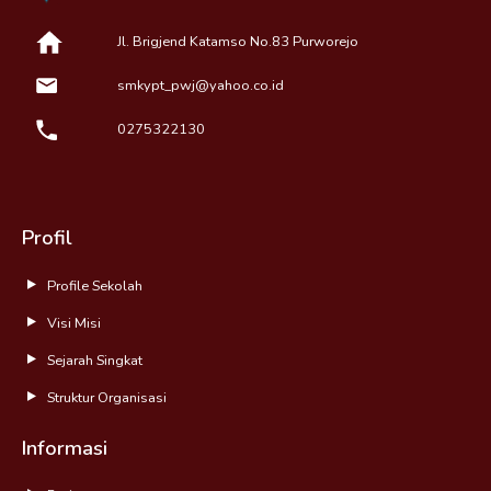
Jl. Brigjend Katamso No.83 Purworejo
smkypt_pwj@yahoo.co.id
0275322130
Profil
Profile Sekolah
Visi Misi
Sejarah Singkat
Struktur Organisasi
Informasi