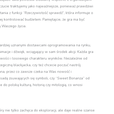
ucie traktujemy jako najważniejsze, ponieważ prawdziwi
tania z funkcji “Rzeczywistość sprawdź”, która informuje o
iej kontrolować budżetem. Pamiętajcie, że gra ma być
ą Waszego życia.
jbardziej uznanymi dostawcami oprogramowania na rynku,
nimacje i dźwięk, wciągający w sam środek akcji. Każda gra
liwości i losowego charakteru wyników. Niezależnie od
egiczną blackjacka, czy też chcecie poczuć nastrój
wana, przez co zawsze czeka na Was nowość i
zasadą zsuwających się symboli, czy “Sweet Bonanza” od
o polską kulturą, historią czy mitologią, co wnosi
ry nie tylko zachęca do eksploracji, ale daje realne szanse