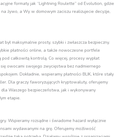
cyjne formaty jak “Lightning Roulette” od Evolution, gdzie
ki na żywo, a Wy w domowym zaciszu realizujecie decyzje,
 był maksymalnie prosty, szybki i zwłaszcza bezpieczny.
kie płatności online, a także nowoczesne portfele
pod całkowitą kontrolą. Co więcej, procesy wypłat
yć się owocami swojego zwycięstwa bez nadmiernego
pokojem. Dokładnie, wspieramy płatności BLIK, które stały
teller. Dla graczy faworyzujących kryptowaluty, oferujemy
y, dla Waszego bezpieczeństwa, jak i wykonywany
dym etapie.
 gry. Wspieramy rozsądne i świadome hazard wyłącznie
inansami wydawanymi na grę. Oferujemy możliwość
zajdzie taka potrzeba. Działamy wspólnie z organizacjami