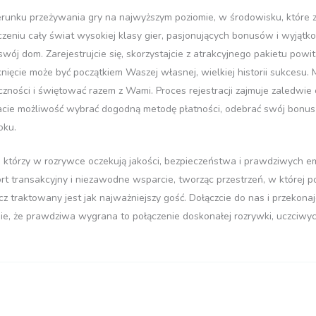
ierunku przeżywania gry na najwyższym poziomie, w środowisku, które 
ończeniu cały świat wysokiej klasy gier, pasjonujących bonusów i wyjąt
swój dom. Zarejestrujcie się, skorzystajcie z atrakcyjnego pakietu powit
ięcie może być początkiem Waszej własnej, wielkiej historii sukcesu. 
ości i świętować razem z Wami. Proces rejestracji zajmuje zaledwie ch
ie możliwość wybrać dogodną metodę płatności, odebrać swój bonus 
oku.
ch, którzy w rozrywce oczekują jakości, bezpieczeństwa i prawdziwych e
t transakcyjny i niezawodne wsparcie, tworząc przestrzeń, w której pol
z traktowany jest jak najważniejszy gość. Dołączcie do nas i przekonaj
umie, że prawdziwa wygrana to połączenie doskonałej rozrywki, uczciwy