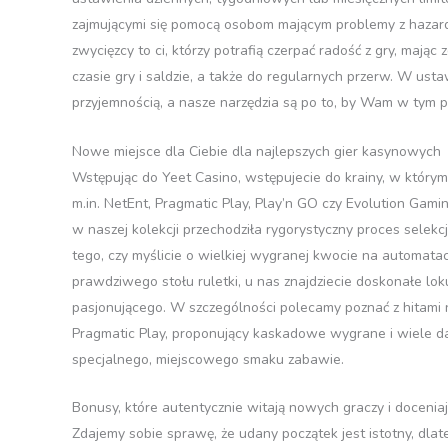
zajmującymi się pomocą osobom mającym problemy z hazard
zwycięzcy to ci, którzy potrafią czerpać radość z gry, mają
czasie gry i saldzie, a także do regularnych przerw. W ust
przyjemnością, a nasze narzędzia są po to, by Wam w tym p
Nowe miejsce dla Ciebie dla najlepszych gier kasynowych
Wstępując do Yeet Casino, wstępujecie do krainy, w który
m.in. NetEnt, Pragmatic Play, Play’n GO czy Evolution Gami
w naszej kolekcji przechodziła rygorystyczny proces selek
tego, czy myślicie o wielkiej wygranej kwocie na automatac
prawdziwego stołu ruletki, u nas znajdziecie doskonałe lo
pasjonującego. W szczególności polecamy poznać z hitami 
Pragmatic Play, proponujący kaskadowe wygrane i wiele dar
specjalnego, miejscowego smaku zabawie.
Bonusy, które autentycznie witają nowych graczy i doceniaj
Zdajemy sobie sprawę, że udany początek jest istotny, dlat