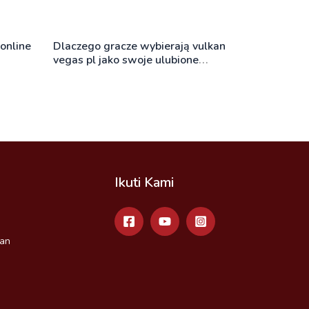
online
Dlaczego gracze wybierają vulkan
vegas pl jako swoje ulubione
kasyno
Ikuti Kami
an