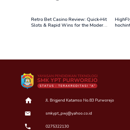
Retro Bet Casino Review: Quick‑Hit
HighFly
Slots & Rapid Wins for the Modern
hochin
Player
Jl. Brigjend Katamso No.83 Purworejo
smkypt_pwj@yahoo.co.id
0275322130