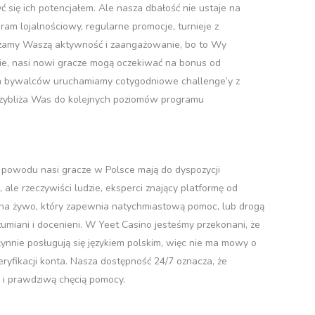
 się ich potencjałem. Ale nasza dbałość nie ustaje na
ram lojalnościowy, regularne promocje, turnieje z
adzamy Waszą aktywność i zaangażowanie, bo to Wy
ie, nasi nowi gracze mogą oczekiwać na bonus od
ch bywalców uruchamiamy cotygodniowe challenge’y z
przybliża Was do kolejnych poziomów programu
o powodu nasi gracze w Polsce mają do dyspozycji
 ale rzeczywiści ludzie, eksperci znający platformę od
t na żywo, który zapewnia natychmiastową pomoc, lub drogą
ozumiani i docenieni. W Yeet Casino jesteśmy przekonani, że
płynnie posługują się językiem polskim, więc nie ma mowy o
yfikacji konta. Nasza dostępność 24/7 oznacza, że
 i prawdziwą chęcią pomocy.