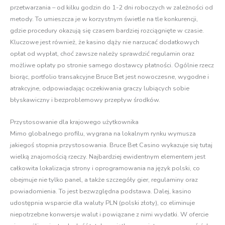
przetwarzania – od kilku godzin do 1-2 dni roboczych w zależności od
metody. To umieszcza je w korzystnym świetle na tle konkurencji,
gdzie procedury okazują się czasem bardziej rozciągnięte w czasie.
Kluczowe jest również, że kasino dąży nie narzucać dodatkowych
opłat od wypłat, choć zawsze należy sprawdzić regulamin oraz
możliwe opłaty po stronie samego dostawcy płatności. Ogólnie rzecz
biorąc, portfolio transakcyjne Bruce Bet jest nowoczesne, wygodne i
atrakcyjne, odpowiadając oczekiwania graczy lubiących sobie
błyskawiczny i bezproblemowy przepływ środków.
Przystosowanie dla krajowego użytkownika
Mimo globalnego profilu, wygrana na lokalnym rynku wymusza
jakiegoś stopnia przystosowania. Bruce Bet Casino wykazuje się tutaj
wielką znajomością rzeczy. Najbardziej ewidentnym elementem jest
całkowita lokalizacja strony i oprogramowania na język polski, co
obejmuje nie tylko panel, a także szczegóły gier, regulaminy oraz
powiadomienia. To jest bezwzględna podstawa. Dalej, kasino
udostępnia wsparcie dla waluty PLN (polski złoty), co eliminuje
niepotrzebne konwersje walut i powiązane z nimi wydatki. W ofercie