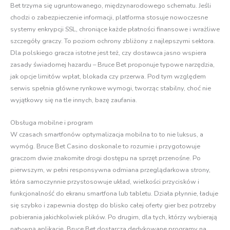
Bet trzyma się ugruntowanego, międzynarodowego schematu. Jeśli
chodzi o zabezpieczenie informacji, platforma stosuje nowoczesne
systemy enkrypcji SSL, chroniące każde płatności finansowe i wrażliwe
szczegóły graczy. To poziom ochrony zbliżony z najlepszymi sektora.
Dla polskiego gracza istotne jest też, czy dostawca jasno wspiera
zasady świadomej hazardu – Bruce Bet proponuje typowe narzędzia,
jak opcje limitów wpłat, blokada czy przerwa. Pod tym względem
serwis spełnia główne rynkowe wymogi, tworząc stabilny, choć nie
wyjątkowy się na tle innych, bazę zaufania.
Obsługa mobilne i program
W czasach smartfonów optymalizacja mobilna to to nie luksus, a
wymóg. Bruce Bet Casino doskonale to rozumie i przygotowuje
graczom dwie znakomite drogi dostępu na sprzęt przenośne. Po
pierwszym, w pełni responsywna odmiana przeglądarkowa strony,
która samoczynnie przystosowuje układ, wielkości przycisków i
funkcjonalność do ekranu smartfona lub tabletu. Działa płynnie, ładuje
się szybko i zapewnia dostęp do blisko całej oferty gier bez potrzeby
pobierania jakichkolwiek plików. Po drugim, dla tych, którzy wybierają
natywną aplikację, Bruce Bet dostarcza dedykowane programy na