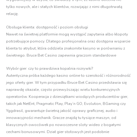
tylko nowych, ale i stałych klientów, rozwijając z nimi długotrwałą
relację.
Obsługa klienta: dostępność i poziom obsługi
Nawet na świetnej platformie mogą wystąpić zapytania albo kłopoty
potrzebujące pomocy. Dlatego profesjonalna oraz dostępna wsparcie
klienta to atrybut, która oddziela znakomite kasyno w porównaniu z
świetnego. Bruce Bet Casino zapewnia graczom standardowe
Wybór gier: czy to prawdziwa kopalnia rozrywki?
Autentyczna próba każdego kasino online to szerokość i różnorodność
jego oferty gier. W tym przypadku Bruce Bet Casino przedstawia się
naprawdę okazale, często przewyższając wielu konkurencyjnych
operatorów. Kooperacja z dziesiątkami wiodących producentów gier,
takich jak NetEnt, Pragmatic Play, Play’n GO, Evolution, BGaming czy
Yggdrasil, gwarantuje świetną jakość oprawy graficznej, audio i
innowacyjności mechanik. Gracze znajdą tu tysiące maszyn, od
klasycznych owocówek po nowoczesne sloty wideo z bogatymi
cechami bonusowymi. Dział gier stołowych jest podobnie