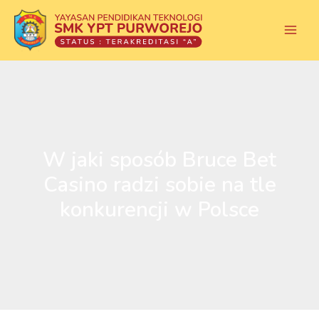
Skip
Main
to
Menu
content
W jaki sposób Bruce Bet
Casino radzi sobie na tle
konkurencji w Polsce
e
e