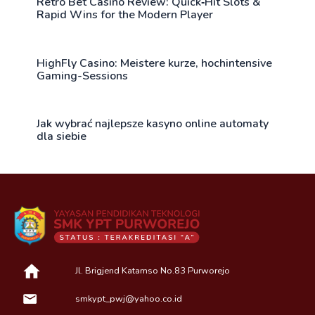
Retro Bet Casino Review: Quick‑Hit Slots &
Rapid Wins for the Modern Player
HighFly Casino: Meistere kurze, hochintensive
Gaming-Sessions
Jak wybrać najlepsze kasyno online automaty
dla siebie
Jl. Brigjend Katamso No.83 Purworejo
smkypt_pwj@yahoo.co.id