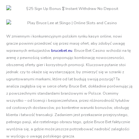
e
e
W zmiennym i konkurencyjnym polskim rynku kasyn online, nowi
e
gracze powinni przedrzeć się przez masę ofert, aby zdobyć uwagę
wprawnych entuzjastów
brucebet.eu
. Bruce Bet Casino wchodzi na tę
e
arenę z pewnością siebie, proponując kombinację nowoczesności,
obszernej oferty gier i korzystnych promocji. Kluczowe pytanie stoi
jednak: czy to okaże się wystarczające, by zmierzyć się w szranki z
e
ugruntowanymi markami, które od lat budują swoją pozycję? Ta
analiza zagłębia się w serce oferty Bruce Bet, dokładnie porównując ją
e
z powszechnymi standardami branżowymi w Polsce. Ocenimy
wszystko – od licencji i bezpieczeństwa, przez różnorodność tytułów
od czołowych dostawców, po konkretne warunki bonusów, obsługę
klienta i łatwość transakcji. Zadaniem jest przekazanie przejrzystego,
pełnego pasji, ale rzetelnego obrazu tego, gdzie Bruce Bet faktycznie
wyróżnia się, a gdzie może jeszcze potrzebować nadrobić zaległości
w wyścigu o uwagę polskiego gracza.