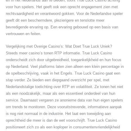
en in het Nederlands aan te bieden, toont True Luck Casino achting
voor hun spelers. Het geeft ook een oprecht engagement zien met
rechtvaardigheid en verantwoord gokken. Voor de Nederlandse speler
geeft dit een beschermdere, plezierigere en tenslotte meer
bevredigende ervaring op. Een ervaring gebouwd op een basis van
vertrouwen en feiten.
Vergelijking met Overige Casino’s: Wat Doet True Luck Uniek?
Steeds meer casino’s tonen RTP informatie. True Luck Casino
onderscheidt zich door uitgebreidheid, toegankelijkheid en hun focus
op Nederland. Veel platforms laten zien alleen een klein percentage in
de spelbeschrijving, vaak in het Engels. True Luck Casino gaat een
stap verder. Ze bieden een diepgaand overzicht per spel, met
Nederlandstalige toelichting over RTP en volatiliteit. Ze tonen het niet
als een noodzakelijk, maar als een essentieel onderdeel van hun
service. Daarnaast vergaren ze anonieme data van hun eigen spelers
om trends te monitoren. Deze vooruitstrevende, informatieve aanpak
is nog niet normaal in de industrie. Het laat een toewijding aan
oprechtheid die meer is dan de wet voorschrijft. True Luck Casino
positioneert zich zo als een koploper in consumentenvriendelijkheid