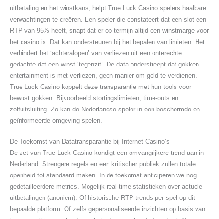
uitbetaling en het winstkans, helpt True Luck Casino spelers haalbare
verwachtingen te creëren. Een speler die constateert dat een slot een
RTP van 95% heeft, snapt dat er op termijn altijd een winstmarge voor
het casino is. Dat kan ondersteunen bij het bepalen van limieten. Het
verhindert het ‘achteralopen’ van verliezen uit een onterechte
gedachte dat een winst ‘tegenzit’. De data onderstreept dat gokken
entertainment is met verliezen, geen manier om geld te verdienen.
True Luck Casino koppelt deze transparantie met hun tools voor
bewust gokken. Bijvoorbeeld stortingslimieten, time-outs en
zelfuitsluiting. Zo kan de Nederlandse speler in een beschermde en
geïnformeerde omgeving spelen.
De Toekomst van Datatransparantie bij Internet Casino’s
De zet van True Luck Casino kondigt een omvangrijkere trend aan in
Nederland. Strengere regels en een kritischer publiek zullen totale
openheid tot standaard maken. In de toekomst anticiperen we nog
gedetailleerdere metrics. Mogelijk real-time statistieken over actuele
uitbetalingen (anoniem). Of historische RTP-trends per spel op dit
bepaalde platform. Of zelfs gepersonaliseerde inzichten op basis van