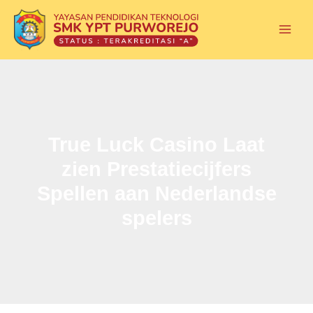
Skip
Main
to
Menu
content
True Luck Casino Laat
zien Prestatiecijfers
Spellen aan Nederlandse
spelers