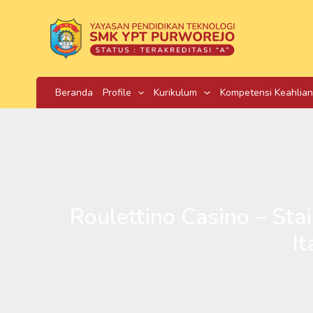
Skip
to
content
Beranda
Profile
Kurikulum
Kompetensi Keahlian
Roulettino Casino – Stai
It