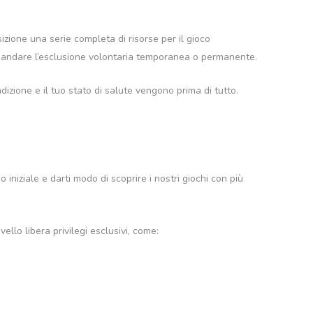
zione una serie completa di risorse per il gioco
 domandare l’esclusione volontaria temporanea o permanente.
dizione e il tuo stato di salute vengono prima di tutto.
niziale e darti modo di scoprire i nostri giochi con più
ello libera privilegi esclusivi, come: