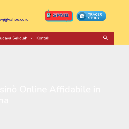
wj@yahoo.co.id
Search
udaya Sekolah
Kontak
sinò Online Affidabile in
rma