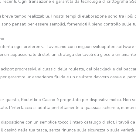
iù recenti. Ogni transazione è garantita da tecnologia di crittografia SS
iù breve tempo realizzabile. I nostri tempi di elaborazione sono tra i p
ssi sono pensati per essere semplici, fornendoti il pieno controllo sulle 
imo
enta ogni preferenza. Lavoriamo con i migliori sviluppatori software de
sei un appassionato di slot, un stratega dei tavoli da gioco o un amante d
 jackpot progressivi, ai classici della roulette, del blackjack e del bacc
to per garantire un’esperienza fluida e un risultato davvero casuale, per
Per questo, Roulettino Casino è progettato per dispositivi mobili. Non
le. L’interfaccia si adatta perfettamente a qualsiasi schermo, mantenend
 disposizione con un semplice tocco l’intero catalogo di slot, i tavoli da
l casinò nella tua tasca, senza rinunce sulla sicurezza o sulla varietà d