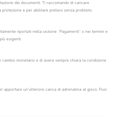
tazione dei documenti. Ti raccomando di caricare
 protezione e per abilitare prelievi senza problemi.
citamente riportati nella sezione “Pagamenti” o nei termini e
più esigenti.
di cambio monetario e di avere sempre chiara la condizione
 apportare un’ulteriore carica di adrenalina al gioco. Puoi