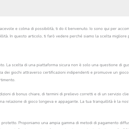
piacevole e colma di possibilità, ti do il benvenuto. Io sono qui per acc
lità. In questo articolo, ti farò vedere perché siamo la scelta migliore p
o. La scelta di una piattaforma sicura non è solo una questione di gus
zza dei giochi attraverso certificazioni indipendenti e promuove un gioco
rtimento.
dizioni di bonus chiare, di termini di prelievo corretti e di un servizio
una relazione di gioco longeva e appagante. La tua tranquillità è la nost
o, protetto. Proponiamo una ampia gamma di metodi di pagamento diffusi 