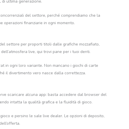
L di ultima generazione.
iù concorrenziali del settore, perché comprendiamo che la
tue operazioni finanziarie in ogni momento.
l settore per proporti titoli dalle grafiche mozzafiato,
ell’atmosfera live, qui trovi pane per i tuoi denti.
arat in ogni loro variante. Non mancano i giochi di carte
ché il divertimento vero nasce dalla correttezza.
 serve scaricare alcuna app: basta accedere dal browser del
o intatta la qualità grafica e la fluidità di gioco.
 gioco e persino le sale live dealer. Le opzioni di deposito,
ell’offerta.