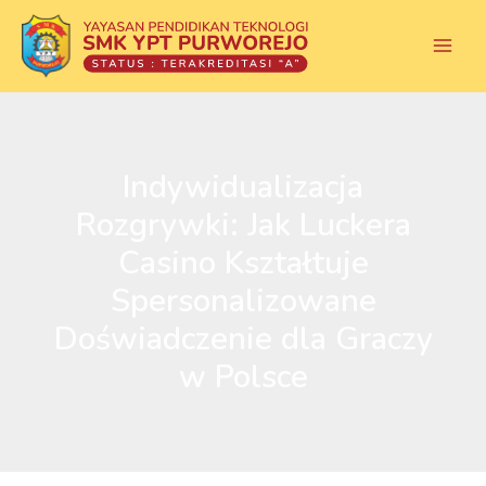
Skip
Main
to
Menu
content
Indywidualizacja
Rozgrywki: Jak Luckera
Casino Kształtuje
Spersonalizowane
Doświadczenie dla Graczy
e
w Polsce
e