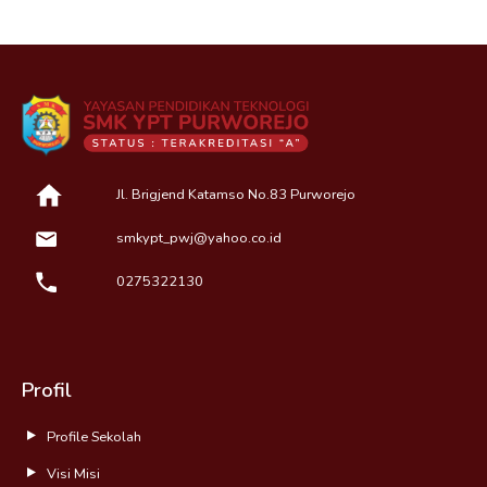
Jl. Brigjend Katamso No.83 Purworejo
smkypt_pwj@yahoo.co.id
0275322130
Profil
Profile Sekolah
Visi Misi