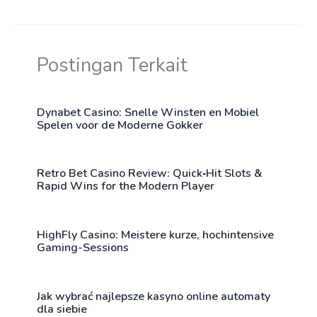
Postingan Terkait
Dynabet Casino: Snelle Winsten en Mobiel
Spelen voor de Moderne Gokker
Retro Bet Casino Review: Quick‑Hit Slots &
Rapid Wins for the Modern Player
HighFly Casino: Meistere kurze, hochintensive
Gaming-Sessions
Jak wybrać najlepsze kasyno online automaty
dla siebie