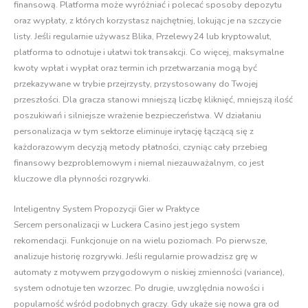
finansową. Platforma może wyróżniać i polecać sposoby depozytu
oraz wypłaty, z których korzystasz najchętniej, lokując je na szczycie
listy. Jeśli regularnie używasz Blika, Przelewy24 lub kryptowalut,
platforma to odnotuje i ułatwi tok transakcji. Co więcej, maksymalne
kwoty wpłat i wypłat oraz termin ich przetwarzania mogą być
przekazywane w trybie przejrzysty, przystosowany do Twojej
przeszłości. Dla gracza stanowi mniejszą liczbę kliknięć, mniejszą ilość
poszukiwań i silniejsze wrażenie bezpieczeństwa. W działaniu
personalizacja w tym sektorze eliminuje irytację łączącą się z
każdorazowym decyzją metody płatności, czyniąc cały przebieg
finansowy bezproblemowym i niemal niezauważalnym, co jest
kluczowe dla płynności rozgrywki.
Inteligentny System Propozycji Gier w Praktyce
Sercem personalizacji w Luckera Casino jest jego system
rekomendacji. Funkcjonuje on na wielu poziomach. Po pierwsze,
analizuje historię rozgrywki. Jeśli regularnie prowadzisz grę w
automaty z motywem przygodowym o niskiej zmienności (variance),
system odnotuje ten wzorzec. Po drugie, uwzględnia nowości i
popularność wśród podobnych graczy. Gdy ukaże się nowa gra od