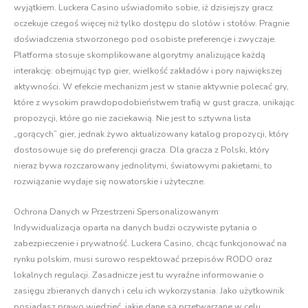
wyjątkiem. Luckera Casino uświadomiło sobie, iż dzisiejszy gracz
oczekuje czegoś więcej niż tylko dostępu do slotów i stołów. Pragnie
doświadczenia stworzonego pod osobiste preferencje i zwyczaje.
Platforma stosuje skomplikowane algorytmy analizujące każdą
interakcję: obejmując typ gier, wielkość zakładów i pory największej
aktywności. W efekcie mechanizm jest w stanie aktywnie polecać gry,
które z wysokim prawdopodobieństwem trafią w gust gracza, unikając
propozycji, które go nie zaciekawią. Nie jest to sztywna lista
„gorących” gier, jednak żywo aktualizowany katalog propozycji, który
dostosowuje się do preferencji gracza. Dla gracza z Polski, który
nieraz bywa rozczarowany jednolitymi, światowymi pakietami, to
rozwiązanie wydaje się nowatorskie i użyteczne.
Ochrona Danych w Przestrzeni Spersonalizowanym
Indywidualizacja oparta na danych budzi oczywiste pytania o
zabezpieczenie i prywatność. Luckera Casino, chcąc funkcjonować na
rynku polskim, musi surowo respektować przepisów RODO oraz
lokalnych regulacji. Zasadnicze jest tu wyraźne informowanie o
zasięgu zbieranych danych i celu ich wykorzystania. Jako użytkownik
posiadasz prawo wiedzieć, jakie dane są przetwarzane w celu