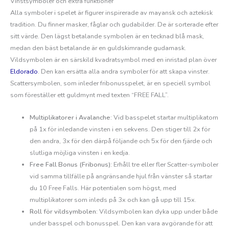
Vinstsymboler och extra funktioner
Alla symboler i spelet är figurer inspirerade av mayansk och aztekisk
tradition. Du finner masker, fåglar och gudabilder. De är sorterade efter
sitt värde. Den lägst betalande symbolen är en tecknad blå mask,
medan den bäst betalande är en guldskimrande gudamask.
Vildsymbolen är en särskild kvadratsymbol med en inristad plan över
Eldorado
. Den kan ersätta alla andra symboler för att skapa vinster.
Scattersymbolen, som inleder fribonusspelet, är en speciell symbol
som föreställer ett guldmynt med texten “FREE FALL”.
Multiplikatorer i Avalanche:
Vid basspelet startar multiplikatorn
på 1x för inledande vinsten i en sekvens. Den stiger till 2x för
den andra, 3x för den därpå följande och 5x för den fjärde och
slutliga möjliga vinsten i en kedja.
Free Fall Bonus (Fribonus):
Erhåll tre eller fler Scatter-symboler
vid samma tillfälle på angränsande hjul från vänster så startar
du 10 Free Falls. Här potentialen som högst, med
multiplikatorer som inleds på 3x och kan gå upp till 15x.
Roll för vildsymbolen:
Vildsymbolen kan dyka upp under både
under basspel och bonusspel. Den kan vara avgörande för att