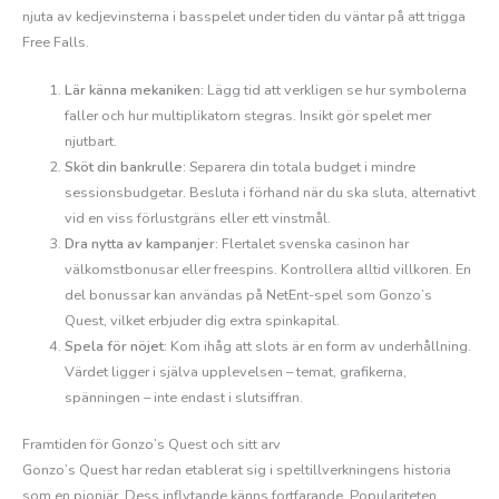
njuta av kedjevinsterna i basspelet under tiden du väntar på att trigga
Free Falls.
Lär känna mekaniken:
Lägg tid att verkligen se hur symbolerna
faller och hur multiplikatorn stegras. Insikt gör spelet mer
njutbart.
Sköt din bankrulle:
Separera din totala budget i mindre
sessionsbudgetar. Besluta i förhand när du ska sluta, alternativt
vid en viss förlustgräns eller ett vinstmål.
Dra nytta av kampanjer:
Flertalet svenska casinon har
välkomstbonusar eller freespins. Kontrollera alltid villkoren. En
del bonussar kan användas på NetEnt-spel som Gonzo’s
Quest, vilket erbjuder dig extra spinkapital.
Spela för nöjet:
Kom ihåg att slots är en form av underhållning.
Värdet ligger i själva upplevelsen – temat, grafikerna,
spänningen – inte endast i slutsiffran.
Framtiden för Gonzo’s Quest och sitt arv
Gonzo’s Quest har redan etablerat sig i speltillverkningens historia
som en pionjär. Dess inflytande känns fortfarande. Populariteten