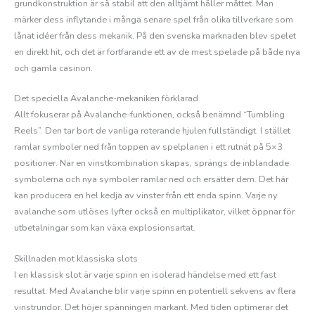
grundkonstruktion är så stabil att den alltjämt håller måttet. Man
märker dess inflytande i många senare spel från olika tillverkare som
lånat idéer från dess mekanik. På den svenska marknaden blev spelet
en direkt hit, och det är fortfarande ett av de mest spelade på både nya
och gamla casinon.
Det speciella Avalanche-mekaniken förklarad
Allt fokuserar på Avalanche-funktionen, också benämnd “Tumbling
Reels”. Den tar bort de vanliga roterande hjulen fullständigt. I stället
ramlar symboler ned från toppen av spelplanen i ett rutnät på 5×3
positioner. När en vinstkombination skapas, sprängs de inblandade
symbolerna och nya symboler ramlar ned och ersätter dem. Det här
kan producera en hel kedja av vinster från ett enda spinn. Varje ny
avalanche som utlöses lyfter också en multiplikator, vilket öppnar för
utbetalningar som kan växa explosionsartat.
Skillnaden mot klassiska slots
I en klassisk slot är varje spinn en isolerad händelse med ett fast
resultat. Med Avalanche blir varje spinn en potentiell sekvens av flera
vinstrundor. Det höjer spänningen markant. Med tiden optimerar det