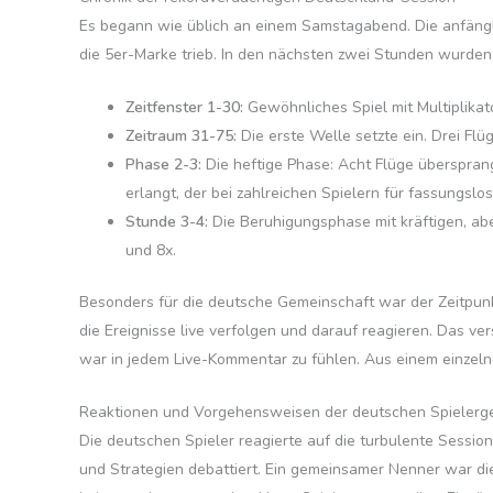
Es begann wie üblich an einem Samstagabend. Die anfängli
die 5er-Marke trieb. In den nächsten zwei Stunden wurden
Zeitfenster 1-30:
Gewöhnliches Spiel mit Multiplika
Zeitraum 31-75:
Die erste Welle setzte ein. Drei Fl
Phase 2-3:
Die heftige Phase: Acht Flüge übersprang
erlangt, der bei zahlreichen Spielern für fassungslo
Stunde 3-4:
Die Beruhigungsphase mit kräftigen, ab
und 8x.
Besonders für die deutsche Gemeinschaft war der Zeitpunkt
die Ereignisse live verfolgen und darauf reagieren. Das ver
war in jedem Live-Kommentar zu fühlen. Aus einem einzelne
Reaktionen und Vorgehensweisen der deutschen Spieler
Die deutschen Spieler reagierte auf die turbulente Sessi
und Strategien debattiert. Ein gemeinsamer Nenner war d