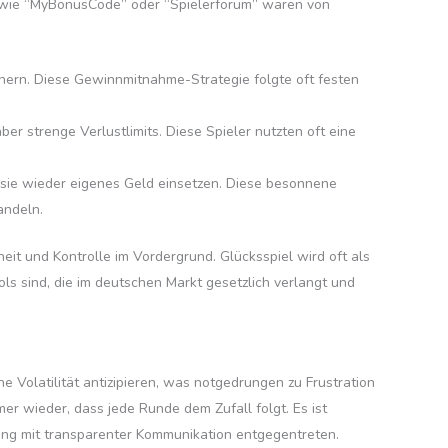
en wie “MyBonusCode” oder “Spielerforum” waren von
hern. Diese Gewinnmitnahme-Strategie folgte oft festen
ber strenge Verlustlimits. Diese Spieler nutzten oft eine
 sie wieder eigenes Geld einsetzen. Diese besonnene
andeln.
eit und Kontrolle im Vordergrund. Glücksspiel wird oft als
ools sind, die im deutschen Markt gesetzlich verlangt und
 Volatilität antizipieren, was notgedrungen zu Frustration
r wieder, dass jede Runde dem Zufall folgt. Es ist
tung mit transparenter Kommunikation entgegentreten.