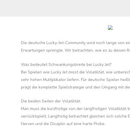
Die deutsche Lucky-Jet-Community wird noch lange von ei
Erwartungen sprengte. Wir betrachten, wie es zu diesen
Was bedeutet Schwankungsbreite bei Lucky Jet?
Bei Spielen wie Lucky Jet misst die Volatilität, wie unbere
sehr hohen Multiplikator liefern. Für deutsche Spieler heiß
prägt die komplette Spielstrategie und den Umgang mit d
Die beiden Seiten der Volatilität
Man muss die kurzfristige von der langfristigen Volatilität 
verrücktspielt. Langfristig betrachtet gleichen sich solch
Nerven und die Disziplin auf eine harte Probe.