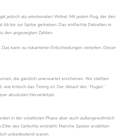
gik jedoch als emotionalen Wirbel. Mit jedem Flug, der den
Ab bis zur Spitze getrieben. Das entfachte Debatten in
 zu den angezeigten Zahlen.
. Das kann zu riskanteren Entscheidungen verleiten. Dieser
urven, die gänzlich unerwartet erscheinen. Wir stellten
 wie kritisch das Timing ist. Der Ablauf des “Fluges”
 zum absoluten Nervenkitzel.
rden in der volatilsten Phase aber auch außergewöhnlich
 Eifer des Gefechts entsteht. Manche Spieler erzählten
utlich unbedeutend waren.