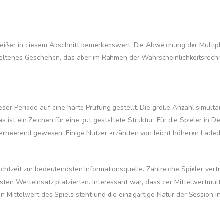
ißer in diesem Abschnitt bemerkenswert. Die Abweichung der Multiplik
seltenes Geschehen, das aber im Rahmen der Wahrscheinlichkeitsrechnun
ser Periode auf eine harte Prüfung gestellt. Die große Anzahl simultan
as ist ein Zeichen für eine gut gestaltete Struktur. Für die Spieler in
rheerend gewesen. Einige Nutzer erzählten von leicht höheren Ladeda
Nachtzeit zur bedeutendsten Informationsquelle. Zahlreiche Spieler ve
sten Wetteinsatz platzierten. Interessant war, dass der Mittelwertmult
en Mittelwert des Spiels steht und die einzigartige Natur der Session i