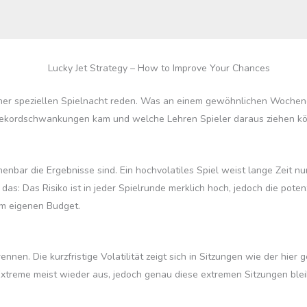
ner speziellen Spielnacht reden. Was an einem gewöhnlichen Wochene
 Rekordschwankungen kam und welche Lehren Spieler daraus ziehen k
chenbar die Ergebnisse sind. Ein hochvolatiles Spiel weist lange Zeit n
t das: Das Risiko ist in jeder Spielrunde merklich hoch, jedoch die po
em eigenen Budget.
trennen. Die kurzfristige Volatilität zeigt sich in Sitzungen wie der hi
e Extreme meist wieder aus, jedoch genau diese extremen Sitzungen ble