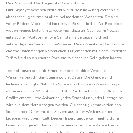
Mein Startpunkt: Das begrenzte Datenvolumen
Fünf Gigabyte scheinen vielleicht viel zu sein Im Alltag werden sie
aber schnell genutzt, vor allem bei modernen Webseiten. Sie sind
voller Bildern, Videos und interaktiven Bestandteilen. Die Bedenken
wegen meines Datenlimits regte mich dazu an, Casinos im Netz zu
untersuchen. Plattformen wie Gamblerina verlassen sich auf
aufwendige Grafiken und Live-Streams. Meine Annahme: Dies könnte
enorme Datenmengen verbrauchen. Für jemanden mit einem limitierten
Tarif wäre dies ein ernstes Problem, welches ins Geld gehen könnte.
Technologisch bedingte Gründe für den erhöhten Verbrauch
Warum verbraucht Gamblerina so viel Daten? Die Gründe sind
technisch bedingter Natur. Die Spiele sind komplexe Anwendungen,
oft basierend auf WebGL oder HTML5. Sie beziehen hochauflösende
Grafikelemente. Jede Animation, jedes Symbol und jeder Hintergrund
wird aus dem Netz bezogen werden. Gleichzeitig kommuniziert das
Spiel ständig Daten mit den Servern aus. Jeder Wetteinsatz, jedes
Ergebnis wird übermittelt. Dieser Hintergrundverkehr häuft sich. Im
Live-Casino gesellt dann noch der ununterbrochene Videostream
obendrauf. Das ist technisch betrachtet ein Videoanruf in hoher