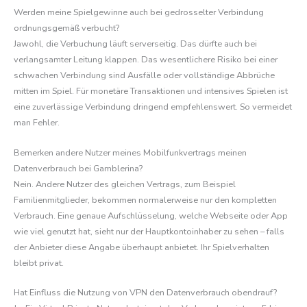
Werden meine Spielgewinne auch bei gedrosselter Verbindung
ordnungsgemäß verbucht?
Jawohl, die Verbuchung läuft serverseitig. Das dürfte auch bei
verlangsamter Leitung klappen. Das wesentlichere Risiko bei einer
schwachen Verbindung sind Ausfälle oder vollständige Abbrüche
mitten im Spiel. Für monetäre Transaktionen und intensives Spielen ist
eine zuverlässige Verbindung dringend empfehlenswert. So vermeidet
man Fehler.
Bemerken andere Nutzer meines Mobilfunkvertrags meinen
Datenverbrauch bei Gamblerina?
Nein. Andere Nutzer des gleichen Vertrags, zum Beispiel
Familienmitglieder, bekommen normalerweise nur den kompletten
Verbrauch. Eine genaue Aufschlüsselung, welche Webseite oder App
wie viel genutzt hat, sieht nur der Hauptkontoinhaber zu sehen – falls
der Anbieter diese Angabe überhaupt anbietet. Ihr Spielverhalten
bleibt privat.
Hat Einfluss die Nutzung von VPN den Datenverbrauch obendrauf?