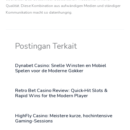
Qualität. Diese Kombination aus aufwändigen Medien und ständiger
Kommunikation macht so datenhungrig.
Postingan Terkait
Dynabet Casino: Snelle Winsten en Mobiel
Spelen voor de Moderne Gokker
Retro Bet Casino Review: Quick‑Hit Slots &
Rapid Wins for the Modern Player
HighFly Casino: Meistere kurze, hochintensive
Gaming-Sessions