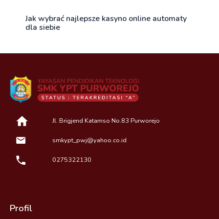
Jak wybrać najlepsze kasyno online automaty
dla siebie
Jl. Brigjend Katamso No.83 Purworejo
smkypt_pwj@yahoo.co.id
0275322130
Profil