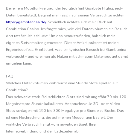
e
Bei einem Mobilfunkvertrag, der lediglich fünf Gigabyte Highspeed-
Daten bereitstellt, beginnt man rasch, auf seinen Verbrauch zu achten
e
https://gamblerinaa.de/
. Schließlich richtete sich mein Blick auf
Gamblerina Casino. Ich fragte mich, wie viel Datenvolumen ein Besuch
dort tatsächlich schluckt. Um das herauszufinden, habe ich mein
e
eigenes Surfverhalten gemessen. Dieser Artikel präsentiert meine
Ergebnisse fest. Er erläutert, was ein typischer Besuch bei Gamblerina
e
verbraucht – und wie man als Nutzer mit schmalem Datenbudget damit
umgehen kann.
e
FAQ
Welches Datenvolumen verbraucht eine Stunde Slots spielen auf
e
Gamblerina?
Das schwankt stark. Bei schlichten Slots sind mit ungefähr 70 bis 120
Megabyte pro Stunde kalkulieren. Anspruchsvolle 3D- oder Video-
Slots schlagen mit 150 bis 300 Megabyte pro Stunde zu Buche. Das
ist eine Hochrechnung, die auf meinen Messungen basiert. Der
wirkliche Verbrauch hängt vom jeweiligen Spiel, Ihrer
Internetverbindung und den Ladezeiten ab.