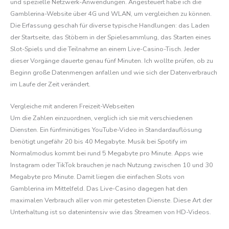
und spezielle Netzwerk-Anwendungen. Angesteuert habe ich die
Gamblerina-Website über 4G und WLAN, um vergleichen zu können.
Die Erfassung geschah für diverse typische Handlungen: das Laden
der Startseite, das Stöbern in der Spielesammlung, das Starten eines
Slot-Spiels und die Teilnahme an einem Live-Casino-Tisch. Jeder
dieser Vorgänge dauerte genau fünf Minuten. Ich wollte prüfen, ob zu
Beginn große Datenmengen anfallen und wie sich der Datenverbrauch
im Laufe der Zeit verändert.
Vergleiche mit anderen Freizeit-Webseiten
Um die Zahlen einzuordnen, verglich ich sie mit verschiedenen
Diensten. Ein fünfminütiges YouTube-Video in Standardauflösung
benötigt ungefähr 20 bis 40 Megabyte. Musik bei Spotify im
Normalmodus kommt bei rund 5 Megabyte pro Minute. Apps wie
Instagram oder TikTok brauchen je nach Nutzung zwischen 10 und 30
Megabyte pro Minute. Damit liegen die einfachen Slots von
Gamblerina im Mittelfeld. Das Live-Casino dagegen hat den
maximalen Verbrauch aller von mir getesteten Dienste. Diese Art der
Unterhaltung ist so datenintensiv wie das Streamen von HD-Videos.