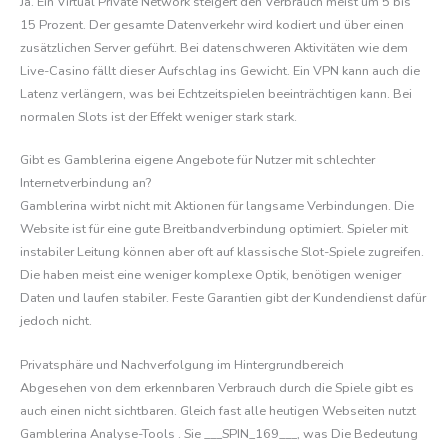
Ja. Ein Virtual Private Network steigert den Verbrauch meist um 5 bis
15 Prozent. Der gesamte Datenverkehr wird kodiert und über einen
zusätzlichen Server geführt. Bei datenschweren Aktivitäten wie dem
Live-Casino fällt dieser Aufschlag ins Gewicht. Ein VPN kann auch die
Latenz verlängern, was bei Echtzeitspielen beeinträchtigen kann. Bei
normalen Slots ist der Effekt weniger stark stark.
Gibt es Gamblerina eigene Angebote für Nutzer mit schlechter
Internetverbindung an?
Gamblerina wirbt nicht mit Aktionen für langsame Verbindungen. Die
Website ist für eine gute Breitbandverbindung optimiert. Spieler mit
instabiler Leitung können aber oft auf klassische Slot-Spiele zugreifen.
Die haben meist eine weniger komplexe Optik, benötigen weniger
Daten und laufen stabiler. Feste Garantien gibt der Kundendienst dafür
jedoch nicht.
Privatsphäre und Nachverfolgung im Hintergrundbereich
Abgesehen von dem erkennbaren Verbrauch durch die Spiele gibt es
auch einen nicht sichtbaren. Gleich fast alle heutigen Webseiten nutzt
Gamblerina Analyse-Tools . Sie ___SPIN_169___, was Die Bedeutung