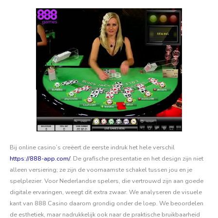
e
e
e
e
e
e
Bij online casino’s creëert de eerste indruk het hele verschil
https://888-app.com/
. De grafische presentatie en het design zijn niet
alleen versiering; ze zijn de voornaamste schakel tussen jou en je
spelplezier. Voor Nederlandse spelers, die vertrouwd zijn aan goede
digitale ervaringen, weegt dit extra zwaar. We analyseren de visuele
kant van 888 Casino daarom grondig onder de loep. We beoordelen
de esthetiek, maar nadrukkelijk ook naar de praktische bruikbaarheid