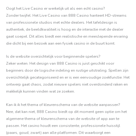
Oogt het Live Casino er werkelijk uit als een echt casino?
Zonder twijfel. Het Live Casino van 888 Casino hanteert HD-streams
van professionele studios met echte dealers. Het tafeldesign is
authentiek, de beeldkwaliteit is hoog en de interactie met de dealer
gaat soepel. Dit alles biedt een realistische en meeslepende ervaring
die dicht bij een bezoek aan een fysiek casino in de buurt komt.
Is de website overzichtelijk voor beginnende spelers?
Zeker weten. Het design van 888 Casino is juist geschikt voor
beginners door de logische indeling en rustige uitstraling. Spellen zijn
overzichtelijk gecategoriseerd en er is een eenvoudige zoekfunctie. Het
ontwerp gaat chaos, zodat nieuwe spelers niet overdonderd raken en
makkelijk kunnen vinden wat ze zoeken.
Kan ik ik het thema of kleurenschema van de website aanpassen?
Nee, dat kan niet, 888 Casino biedt op dit moment geen optie om het
algemene thema of kleurenschema van de website of app aan te
passen. Het casino houdt een consistente, professionele huisstijl
(paars, goud, zwart) aan alle platformen. Dit waarborgt een