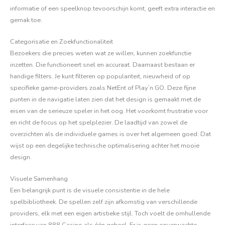
informatie of een speelknop tevoorschijn komt, geeft extra interactie en
gemak toe.
Categorisatie en Zoekfunctionaliteit
Bezoekers die precies weten wat ze willen, kunnen zoekfunctie
inzetten. Die functioneert snel en accuraat. Daarnaast bestaan er
handige filters. Je kunt filteren op populariteit, nieuwheid of op
specifieke game-providers zoals NetEnt of Play’n GO. Deze fijne
punten in de navigatie laten zien dat het design is gemaakt met de
eisen van de serieuze speler in het oog. Het voorkomt frustratie voor
en richt de focus op het spelplezier. De laadtijd van zowel de
overzichten als de individuele games is over het algemeen goed. Dat
wijst op een degelijke technische optimalisering achter het mooie
design.
Visuele Samenhang
Een belangrijk punt is de visuele consistentie in de hele
spelbibliotheek. De spellen zelf zijn afkomstig van verschillende
providers, elk met een eigen artistieke stijl. Toch voelt de omhullende