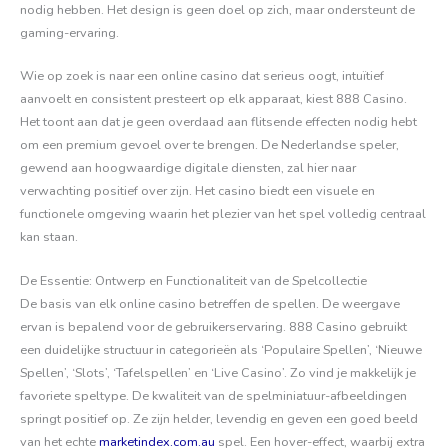
nodig hebben. Het design is geen doel op zich, maar ondersteunt de
gaming-ervaring.
Wie op zoek is naar een online casino dat serieus oogt, intuïtief
aanvoelt en consistent presteert op elk apparaat, kiest 888 Casino.
Het toont aan dat je geen overdaad aan flitsende effecten nodig hebt
om een premium gevoel over te brengen. De Nederlandse speler,
gewend aan hoogwaardige digitale diensten, zal hier naar
verwachting positief over zijn. Het casino biedt een visuele en
functionele omgeving waarin het plezier van het spel volledig centraal
kan staan.
De Essentie: Ontwerp en Functionaliteit van de Spelcollectie
De basis van elk online casino betreffen de spellen. De weergave
ervan is bepalend voor de gebruikerservaring. 888 Casino gebruikt
een duidelijke structuur in categorieën als ‘Populaire Spellen’, ‘Nieuwe
Spellen’, ‘Slots’, ‘Tafelspellen’ en ‘Live Casino’. Zo vind je makkelijk je
favoriete speltype. De kwaliteit van de spelminiatuur-afbeeldingen
springt positief op. Ze zijn helder, levendig en geven een goed beeld
van het echte
marketindex.com.au
spel. Een hover-effect, waarbij extra