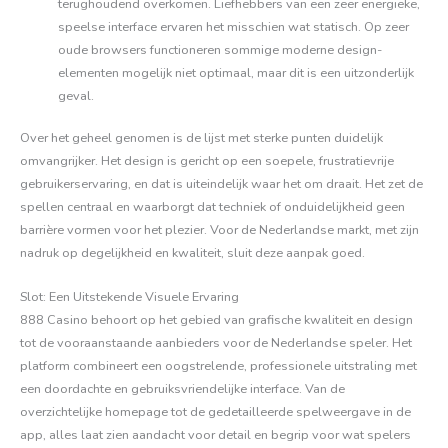
terughoudend overkomen. Liefhebbers van een zeer energieke,
speelse interface ervaren het misschien wat statisch. Op zeer
oude browsers functioneren sommige moderne design-
elementen mogelijk niet optimaal, maar dit is een uitzonderlijk
geval.
Over het geheel genomen is de lijst met sterke punten duidelijk
omvangrijker. Het design is gericht op een soepele, frustratievrije
gebruikerservaring, en dat is uiteindelijk waar het om draait. Het zet de
spellen centraal en waarborgt dat techniek of onduidelijkheid geen
barrière vormen voor het plezier. Voor de Nederlandse markt, met zijn
nadruk op degelijkheid en kwaliteit, sluit deze aanpak goed.
Slot: Een Uitstekende Visuele Ervaring
888 Casino behoort op het gebied van grafische kwaliteit en design
tot de vooraanstaande aanbieders voor de Nederlandse speler. Het
platform combineert een oogstrelende, professionele uitstraling met
een doordachte en gebruiksvriendelijke interface. Van de
overzichtelijke homepage tot de gedetailleerde spelweergave in de
app, alles laat zien aandacht voor detail en begrip voor wat spelers