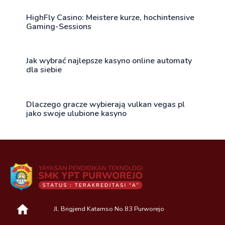
HighFly Casino: Meistere kurze, hochintensive
Gaming-Sessions
Jak wybrać najlepsze kasyno online automaty
dla siebie
Dlaczego gracze wybierają vulkan vegas pl
jako swoje ulubione kasyno
Jl. Brigjend Katamso No.83 Purworejo