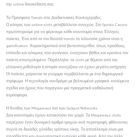
την online διασκέδαση σας.
Τα Πρόσφατα Trends στις Διαδικτυακές Κουλοχέρηδες
Ο κόσμος των online slots μεταβάλλεται συνεχώς. Στο Spinko Casino
πρωτοπορούμε για να φέρνουμε κάθε καινοτομία στους Έλληνες
παίκτες. Ένα από τα πιο δυνατά trends τα τελευταία χρόνια είναι η
gamification. Χαρακτηριστικά από βιντεοπαιχνίδια, όπως προόδους,
επίπεδα και κόσμους που ανοίγουν, ενισχύουν βάθος και κρατάνε τον
παίκτη απασχολημένο. Παράλληλα, τα slots με θέματα από την
ελληνική μυθολογία ή ιστορία συνεχίζουν να έχουν μεγάλη απήχηση.
Οι παίκτες χαίρονται τα γνώριμα περιβάλλοντα με ένα δημιουργικό
στρίφωμα. Η τεχνολογία συνδράμει με βελτιωμένα γραφικά, κινούμενα
σχέδια και ήχους που παράγουν μια πραγματικά καθηλωτική
ατμόσφαιρα.
Η Άνοδος των Megaways και των Jackpot Networks
Δύο καινοτομίες έχουν κατακλύσει τον χώρο. Τα Megaways slots
παρέχουν έναν δυναμικό αριθμό τροχών ανά περιστροφή, φθάνοντας
συχνά σε δεκάδες χιλιάδες τρόπους νίκης. Το αποτέλεσμα είναι μια
απρόβλεπτη και συναρπαστική εμπειρία κάθε φορά. Από την άλλη