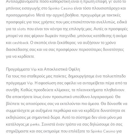
Αντιλαμβανόμαστε πόσο καθοριστική είναι η πρώτη επαφή, γι’ αυτό το
μπόνους εισαγωγής στο Spinko Casino είναι τόσο πλουσιοπάροχο και
προσαρμοσμένο. Μετά την αρχική βοήθεια, προχωράμε με τακτικές
προσφορές για τους χρήστες που μας επισκέπτονται ανελλιπώς, ειδικά
για τα slots που είναι τον κέντρο της επιλογής μας. Αυτές οι προσφορές
μπορεί να σας φέρουν δωρεάν παιχνίδια, μπόνους κατάθεσης ή ακόμα
και cashback. Ο σκοπός είναι ξεκάθαρος: να αυξήσουν το χρόνο
διασκέδασης σας και να σας προσφέρουν περισσότερες δυνατότητες
για να κερδίσετε.
Προγράμματα Vip και Αποκλειστικά Οφέλη
Για τους πιο σταθερούς μας παίκτες, δημιουργήσαμε ένα πολυεπίπεδο
πρόγραμμα Vip. Η αφοσίωση σας οφείλει να ανταμείβεται πέρα από τα
συνήθη. Καθώς προοδεύετε κλίμακες, τα πλεονεκτήματα πληθαίνουν.
Θα αποκτήσετε ίσως έναν προσωπικό υπεύθυνο λογαριασμού. Θα
βλέπετε τις αποσύρσεις σας να εκτελούνται πιο άμεσα. Θα δύνασθε να
συμμετάσχετε με αυξημένα περιθώρια και να κερδίζετε δυνατότητα σε
εκδηλώσεις με σημαντικά δώρα. Αυτό το σύστημα δεν είναι μόνο μια
κατάλογος με perks. Συνιστά έναν τρόπο να σας δηλώσουμε ότι σας
στηριζόμαστε και σας εκτιμούμε που επιλέξατε το Spinko Casino για