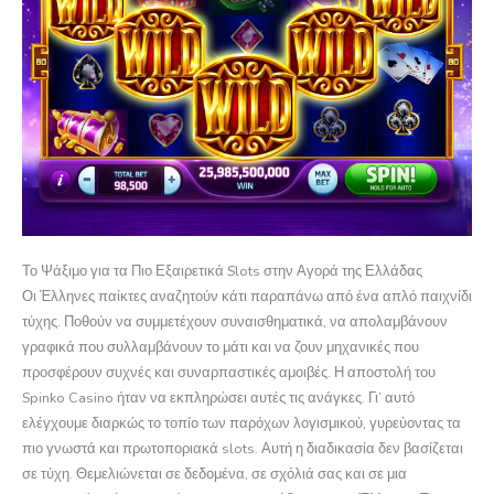
Το Ψάξιμο για τα Πιο Εξαιρετικά Slots στην Αγορά της Ελλάδας
Οι Έλληνες παίκτες αναζητούν κάτι παραπάνω από ένα απλό παιχνίδι
τύχης. Ποθούν να συμμετέχουν συναισθηματικά, να απολαμβάνουν
γραφικά που συλλαμβάνουν το μάτι και να ζουν μηχανικές που
προσφέρουν συχνές και συναρπαστικές αμοιβές. Η αποστολή του
Spinko Casino ήταν να εκπληρώσει αυτές τις ανάγκες. Γι’ αυτό
ελέγχουμε διαρκώς το τοπίο των παρόχων λογισμικού, γυρεύοντας τα
πιο γνωστά και πρωτοποριακά slots. Αυτή η διαδικασία δεν βασίζεται
σε τύχη. Θεμελιώνεται σε δεδομένα, σε σχόλιά σας και σε μια