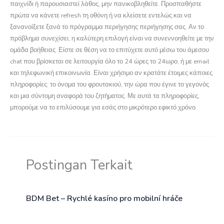
παιχνίδι ή παρουσιαστεί λάθος, μην πανικοβληθείτε. Προσπαθήστε
πρώτα να κάνετε refresh τη οθόνη ή να κλείσετε εντελώς και να
ξανανοίξετε ξανά το πρόγραμμα περιήγησης περιήγησης σας. Αν το
πρόβλημα συνεχίσει, η καλύτερη επιλογή είναι να συνεννοηθείτε με την
ομάδα βοήθειας. Είστε σε θέση να το επιτύχετε αυτό μέσω του άμεσου
chat που βρίσκεται σε λειτουργία όλο το 24 ώρες το 24ωρο, ή με email
και τηλεφωνική επικοινωνία. Είναι χρήσιμο αν κρατάτε έτοιμες κάποιες
πληροφορίες: το όνομα του φρουτακιού, την ώρα που έγινε το γεγονός
και μια σύντομη αναφορά του ζητήματος. Με αυτά τα πληροφορίες,
μπορούμε να το επιλύσουμε για εσάς στο μικρότερο εφικτό χρόνο.
Postingan Terkait
BDM Bet – Rychlé kasíno pro mobilní hráče