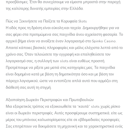
προσβάσιμες. Έτσι θα συνεχίσουμε να είμαστε μπροστά στην παροχή
της καλύτερης δυνατής εμπειρίας στην Ελλάδα.
Πώς να Ξεκινήσετε να Παίζετε τα Κορυφαία Slots
Η οδός προς τη δράση είναι εύκολη και ταχεία. Δημιουργήθηκε για να
σας φέρει στα προτιμώμενα σας παιχνίδια άνευ αχρείαστη φασαρία. Το
αρχικό βήμα είναι να ανοίξετε έναν λογαριασμό στο Spinko Casino.
Απαιτεί κάποιες βασικές πληροφορίες και μόλις ελάχιστα λεπτά από το
χρόνο σας. Όταν τελειώσετε την εγγραφή και επαληθεύσετε τον
λογαριασμό σας, η συλλογή των slots είναι ευθέως προσιτή.
Προτρέπουμε να ρίξετε μια ματιά στις κατηγορίες μας. Τα παιχνίδια
είναι δομημένα κατά με βάση τη δημοτικότητα όσο και με βάση τον
πάροχο λογισμικού, ώστε να εντοπίζετε απλά αυτό που αρμόζει στη
διάθεσή σας αυτή τη στιγμή.
Αξιοποίηση Δωρεάν Περιστροφών και Πρωτοβουλιών
Μια εξαιρετικός τρόπος να εξοικειωθείτε τα “καυτά” slots χωρίς ρίσκο
είναι οι δωρεάν περιστροφές. Αυτές προσφέρουμε συστηματικά, είτε ως
μέρος του μπόνους καλωσορίσματος είτε σε εβδομαδιαίες προσφορές.
Σας επιτρέπουν να δοκιμάσετε τη μηχανική και τα χαρακτηριστικά ενός