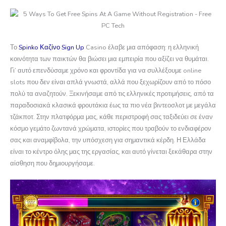
e
e
Το
Spinko Καζίνο Sign Up
Casino έλαβε μια απόφαση: η ελληνική
κοινότητα των παικτών θα βιώσει μια εμπειρία που αξίζει να θυμάται.
e
Γι’ αυτό επενδύσαμε χρόνο και φροντίδα για να συλλέξουμε online
slots που δεν είναι απλά γνωστά, αλλά που ξεχωρίζουν από το πόσο
e
πολύ τα αναζητούν. Ξεκινήσαμε από τις ελληνικές προτιμήσεις, από τα
παραδοσιακά κλασικά φρουτάκια έως τα πιο νέα βιντεοσλοτ με μεγάλα
τζάκποτ. Στην πλατφόρμα μας, κάθε περιστροφή σας ταξιδεύει σε έναν
e
κόσμο γεμάτο ζωντανά χρώματα, ιστορίες που τραβούν το ενδιαφέρον
σας και αναμφίβολα, την υπόσχεση για σημαντικά κέρδη. Η Ελλάδα
e
είναι το κέντρο όλης μας της εργασίας, και αυτό γίνεται ξεκάθαρα στην
αίσθηση που δημιουργήσαμε.