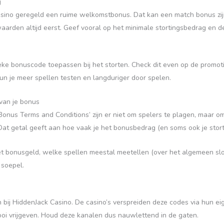
g
sino geregeld een ruime welkomstbonus. Dat kan een match bonus zijn 
arden altijd eerst. Geef vooral op het minimale stortingsbedrag en d
ieke bonuscode toepassen bij het storten. Check dit even op de promot
kun je meer spellen testen en langduriger door spelen.
van je bonus
Bonus Terms and Conditions’ zijn er niet om spelers te plagen, maar o
Dat getal geeft aan hoe vaak je het bonusbedrag (en soms ook je stor
t bonusgeld, welke spellen meestal meetellen (over het algemeen slot
 soepel.
j HiddenJack Casino. De casino’s verspreiden deze codes via hun eigen
ooi vrijgeven. Houd deze kanalen dus nauwlettend in de gaten.