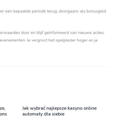
over een bepaalde periode terug, doorgaans als bonusgeld
oorwaarden door en blijf geïnformeerd van nieuwe acties.
evenementen. Je vergroot het spelplezier hoger en je
ze,
Jak wybrać najlepsze kasyno online
ons
automaty dla siebie