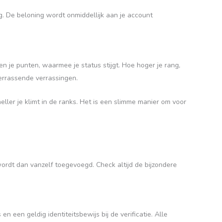
. De beloning wordt onmiddellijk aan je account
n je punten, waarmee je status stijgt. Hoe hoger je rang,
errassende verrassingen.
ller je klimt in de ranks. Het is een slimme manier om voor
ordt dan vanzelf toegevoegd. Check altijd de bijzondere
een geldig identiteitsbewijs bij de verificatie. Alle