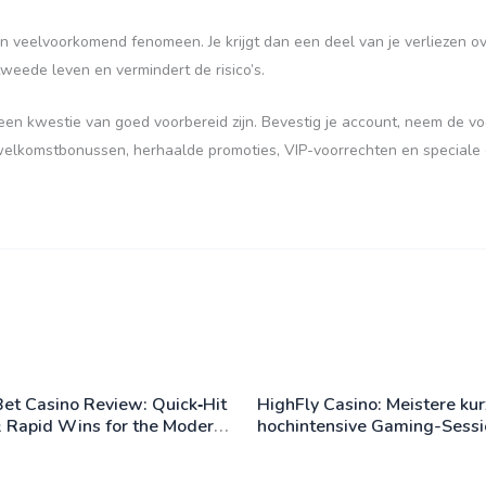
en veelvoorkomend fenomeen. Je krijgt dan een deel van je verliezen 
eede leven en vermindert de risico’s.
een kwestie van goed voorbereid zijn. Bevestig je account, neem de v
 welkomstbonussen, herhaalde promoties, VIP-voorrechten en speciale 
Bet Casino Review: Quick‑Hit
HighFly Casino: Meistere kur
& Rapid Wins for the Modern
hochintensive Gaming-Sessi