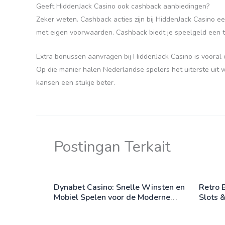
Geeft HiddenJack Casino ook cashback aanbiedingen?
Zeker weten. Cashback acties zijn bij HiddenJack Casino e
met eigen voorwaarden. Cashback biedt je speelgeld een tw
Extra bonussen aanvragen bij HiddenJack Casino is vooral 
Op die manier halen Nederlandse spelers het uiterste uit
kansen een stukje beter.
Postingan Terkait
Dynabet Casino: Snelle Winsten en
Retro 
Mobiel Spelen voor de Moderne
Slots 
Gokker
Player