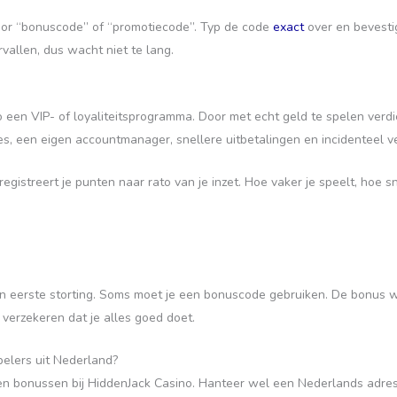
voor “bonuscode” of “promotiecode”. Typ de code
exact
over en bevestig
vallen, dus wacht niet te lang.
een VIP- of loyaliteitsprogramma. Door met echt geld te spelen verdie
s, een eigen accountmanager, snellere uitbetalingen en incidenteel v
streert je punten naar rato van je inzet. Hoe vaker je speelt, hoe sne
en eerste storting. Soms moet je een bonuscode gebruiken. De bonus w
erzekeren dat je alles goed doet.
pelers uit Nederland?
en bonussen bij HiddenJack Casino. Hanteer wel een Nederlands adres en 