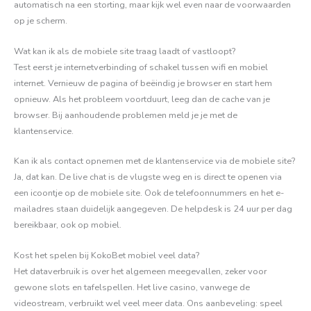
automatisch na een storting, maar kijk wel even naar de voorwaarden
op je scherm.
Wat kan ik als de mobiele site traag laadt of vastloopt?
Test eerst je internetverbinding of schakel tussen wifi en mobiel
internet. Vernieuw de pagina of beëindig je browser en start hem
opnieuw. Als het probleem voortduurt, leeg dan de cache van je
browser. Bij aanhoudende problemen meld je je met de
klantenservice.
Kan ik als contact opnemen met de klantenservice via de mobiele site?
Ja, dat kan. De live chat is de vlugste weg en is direct te openen via
een icoontje op de mobiele site. Ook de telefoonnummers en het e-
mailadres staan duidelijk aangegeven. De helpdesk is 24 uur per dag
bereikbaar, ook op mobiel.
Kost het spelen bij KokoBet mobiel veel data?
Het dataverbruik is over het algemeen meegevallen, zeker voor
gewone slots en tafelspellen. Het live casino, vanwege de
videostream, verbruikt wel veel meer data. Ons aanbeveling: speel