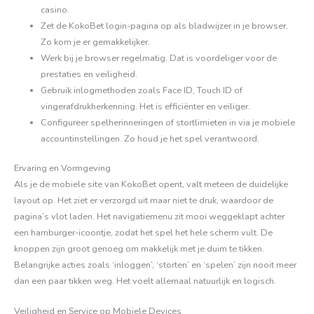
casino.
Zet de KokoBet login-pagina op als bladwijzer in je browser.
Zo kom je er gemakkelijker.
Werk bij je browser regelmatig. Dat is voordeliger voor de
prestaties en veiligheid.
Gebruik inlogmethoden zoals Face ID, Touch ID of
vingerafdrukherkenning. Het is efficiënter en veiliger.
Configureer spelherinneringen of stortlimieten in via je mobiele
accountinstellingen. Zo houd je het spel verantwoord.
Ervaring en Vormgeving
Als je de mobiele site van KokoBet opent, valt meteen de duidelijke
layout op. Het ziet er verzorgd uit maar niet te druk, waardoor de
pagina’s vlot laden. Het navigatiemenu zit mooi weggeklapt achter
een hamburger-icoontje, zodat het spel het hele scherm vult. De
knoppen zijn groot genoeg om makkelijk met je duim te tikken.
Belangrijke acties zoals ‘inloggen’, ‘storten’ en ‘spelen’ zijn nooit meer
dan een paar tikken weg. Het voelt allemaal natuurlijk en logisch.
Veiligheid en Service op Mobiele Devices