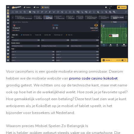
e
e
e
e
e
Voor casinofans is een goede mobiele ervaring onmisbaar. Daarom
hebben we de mobiele website van
promo code casino kokobet
grondig getest. We richtten ons op de technische kant, maar met name
e
ook op hoe het in de werkelijkheid werkt. Hoe zoek je je favoriete spel?
Hoe gemakkelijk verloopt een betaling? Deze test laat zien wat je kunt
anticiperen als je KokoBet op je mobiel of tablet speelt, in het
bijzonder voor bezoekers uit Nederland.
Waarom precies Mobiel Spelen Zo Belangrijk Is
Het is helder: gokken gebeurt steeds vaker op de smartphone. Die