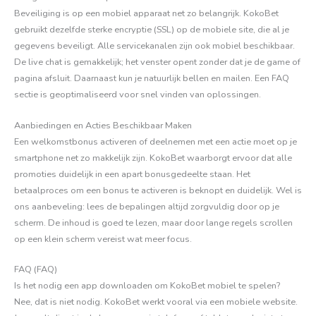
Beveiliging is op een mobiel apparaat net zo belangrijk. KokoBet
gebruikt dezelfde sterke encryptie (SSL) op de mobiele site, die al je
gegevens beveiligt. Alle servicekanalen zijn ook mobiel beschikbaar.
De live chat is gemakkelijk; het venster opent zonder dat je de game of
pagina afsluit. Daarnaast kun je natuurlijk bellen en mailen. Een FAQ
sectie is geoptimaliseerd voor snel vinden van oplossingen.
Aanbiedingen en Acties Beschikbaar Maken
Een welkomstbonus activeren of deelnemen met een actie moet op je
smartphone net zo makkelijk zijn. KokoBet waarborgt ervoor dat alle
promoties duidelijk in een apart bonusgedeelte staan. Het
betaalproces om een bonus te activeren is beknopt en duidelijk. Wel is
ons aanbeveling: lees de bepalingen altijd zorgvuldig door op je
scherm. De inhoud is goed te lezen, maar door lange regels scrollen
op een klein scherm vereist wat meer focus.
FAQ (FAQ)
Is het nodig een app downloaden om KokoBet mobiel te spelen?
Nee, dat is niet nodig. KokoBet werkt vooral via een mobiele website.