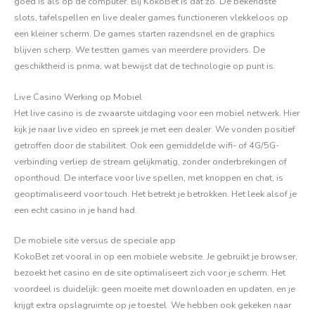
goed is als op de computer. Bij KokoBet is dat zo. De bekendste
slots, tafelspellen en live dealer games functioneren vlekkeloos op
een kleiner scherm. De games starten razendsnel en de graphics
blijven scherp. We testten games van meerdere providers. De
geschiktheid is prima, wat bewijst dat de technologie op punt is.
Live Casino Werking op Mobiel
Het live casino is de zwaarste uitdaging voor een mobiel netwerk. Hier
kijk je naar live video en spreek je met een dealer. We vonden positief
getroffen door de stabiliteit. Ook een gemiddelde wifi- of 4G/5G-
verbinding verliep de stream gelijkmatig, zonder onderbrekingen of
oponthoud. De interface voor live spellen, met knoppen en chat, is
geoptimaliseerd voor touch. Het betrekt je betrokken. Het leek alsof je
een echt casino in je hand had.
De mobiele site versus de speciale app
KokoBet zet vooral in op een mobiele website. Je gebruikt je browser,
bezoekt het casino en de site optimaliseert zich voor je scherm. Het
voordeel is duidelijk: geen moeite met downloaden en updaten, en je
krijgt extra opslagruimte op je toestel. We hebben ook gekeken naar