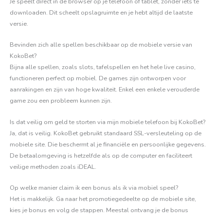
Je speelt direct in de browser op je telefoon of tablet, zonder iets te
downloaden. Dit scheelt opslagruimte en je hebt altijd de laatste
versie.
Bevinden zich alle spellen beschikbaar op de mobiele versie van
KokoBet?
Bijna alle spellen, zoals slots, tafelspellen en het hele live casino,
functioneren perfect op mobiel. De games zijn ontworpen voor
aanrakingen en zijn van hoge kwaliteit. Enkel een enkele verouderde
game zou een probleem kunnen zijn.
Is dat veilig om geld te storten via mijn mobiele telefoon bij KokoBet?
Ja, dat is veilig. KokoBet gebruikt standaard SSL-versleuteling op de
mobiele site. Die beschermt al je financiële en persoonlijke gegevens.
De betaalomgeving is hetzelfde als op de computer en faciliteert
veilige methoden zoals iDEAL.
Op welke manier claim ik een bonus als ik via mobiel speel?
Het is makkelijk. Ga naar het promotiegedeelte op de mobiele site,
kies je bonus en volg de stappen. Meestal ontvang je de bonus