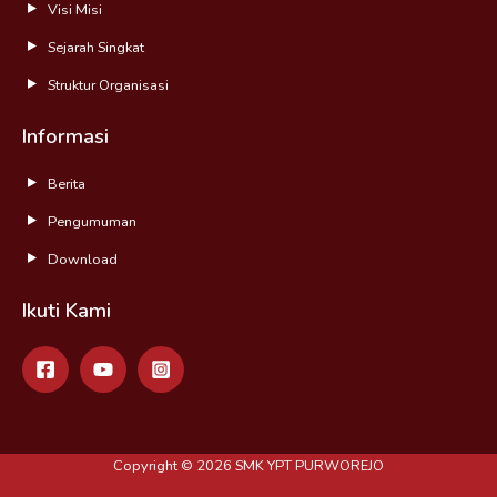
Visi Misi
Sejarah Singkat
Struktur Organisasi
Informasi
Berita
Pengumuman
Download
Ikuti Kami
Copyright © 2026 SMK YPT PURWOREJO