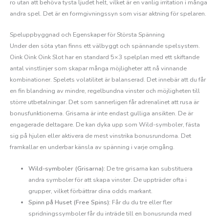
ro utan att behöva tysta ljudet helt, vilket är en vanlig irritation i många
andra spel. Det är en formgivningssyn som visar aktning för spelaren.
Speluppbyggnad och Egenskaper för Största Spänning
Under den söta ytan finns ett välbyggt och spännande spelsystem.
Oink Oink Oink Slot har en standard 5×3 spelplan med ett skiftande
antal vinstlinjer som skapar många möjligheter att nå vinnande
kombinationer. Spelets volatilitet är balanserad. Det innebär att du får
en fin blandning av mindre, regelbundna vinster och möjligheten till
större utbetalningar. Det som sannerligen får adrenalinet att rusa är
bonusfunktionerna. Grisarna är inte endast gulliga ansikten. De är
engagerade deltagare. De kan dyka upp som Wild-symboler, fästa
sig på hjulen eller aktivera de mest vinstrika bonusrundorna. Det
framkallar en underbar känsla av spänning i varje omgång.
Wild-symboler (Grisarna):
De tre grisarna kan substituera
andra symboler för att skapa vinster. De uppträder ofta i
grupper, vilket förbättrar dina odds markant.
Spinn på Huset (Free Spins):
Får du du tre eller fler
spridningssymboler får du inträde till en bonusrunda med