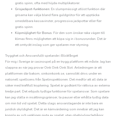
gratis spinn, ofta med höjda multiplikatorer.
Grisjackpot-funktionen:
En slumpmässigt utlöst funktion där
grisarna kan välja bland flera guldgrötor för att upptäcka
omedelbara kassavinster, progressiva jackpottar eller fler
gratis spinn.
Köpmöjlighet för Bonus:
För den som önskar raka vägen till
klimax finns möjligheten att köpa sig in i bonusrundan. Det är
ett omtyckt inslag som ger spelaren mer styrning.
Trygghet och Ansvarsfullt spelande i Blickfånget
För mig i Sverige är casinospel på en trygg plattform ett måste. Jag kan
slappna av när jag provar Oink Oink Oink Slot. Anledningen är att
plattformen där bakom, oinkoinkoink.se, sannolikt drivs under en
nationell spellicens från Spelinspektionen. Det medför att all data är
säker med kraftfull kryptering. Spelet är godkänt för rättvisa av externa
tredje part. Det erbjuds tydliga funktioner för spelansvar. Som spelare
kan jag ställa in insättningsgränser, ta pauser eller erhålla tydlig data
om min tid vid spelet. Detta slags ansvarstagande är inte bara en
juridisk skyldighet. Det är en kärnvärdering som innebär att jag kan
koppla av och verkligen njuta av spelet, utan obehövliga farhågor.