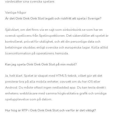
värdesätter sina svenska spelare.
Vanliga frågor
Är det Oink Oink Oink Slot legalt och riskfritt att spela i Sverige?
Självklart, om det finns via en sajt som oinkoinkoink.se som har en
svensk spellicens från Spelinspektionen. Det säkerställer att spelet är
kontrollerat, prövat för skälighet, och att din personliga data och
betalningar skyddas enligt svenska och europeiska lagar. Kolla alltid
licensinformation på operatörens hemsida.
Kan jag spela Oink Oink Oink Slot på min mobil?
Ja, helt klart. Spelet är skapat med HTML5-teknik, vilket gör att det
presterar bra på alla mobila enheter, oavsett om du har iOS eller
Android. Du måste oftast ingen nedladdad app. Du kan testa direkt i
enhetens webbläsare med samma högkvalitativa grafik och smidiga
spelupplevelse som på datorn.
Hur hög är RTP i Oink Oink Oink Slot och varför är det viktigt?