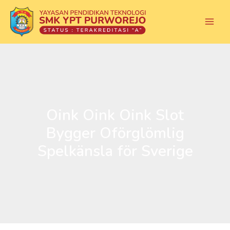
Skip
Main
to
Menu
content
Oink Oink Oink Slot
Bygger Oförglömlig
Spelkänsla för Sverige
e
e