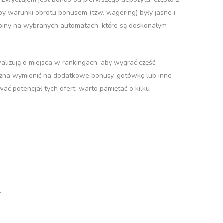
by warunki obrotu bonusem (tzw. wagering) były jasne i
 spiny na wybranych automatach, które są doskonałym
walizują o miejsca w rankingach, aby wygrać część
można wymienić na dodatkowe bonusy, gotówkę lub inne
ć potencjał tych ofert, warto pamiętać o kilku
.