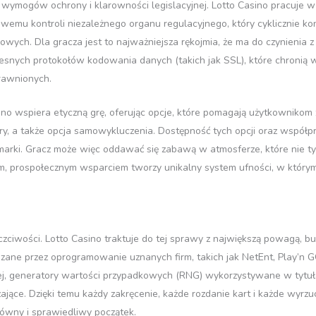
ymogów ochrony i klarowności legislacyjnej. Lotto Casino pracuje w o
owemu kontroli niezależnego organu regulacyjnego, który cyklicznie kon
sowych. Dla gracza jest to najważniejsza rękojmia, że ma do czynienia
esnych protokołów kodowania danych (takich jak SSL), które chronią 
rawnionych.
ino wspiera etyczną grę, oferując opcje, które pomagają użytkownikom
gry, a także opcja samowykluczenia. Dostępność tych opcji oraz współ
rki. Gracz może więc oddawać się zabawą w atmosferze, które nie tylk
m, prospołecznym wsparciem tworzy unikalny system ufności, w którym
zciwości. Lotto Casino traktuje do tej sprawy z największą powagą, bu
zane przez oprogramowanie uznanych firm, takich jak NetEnt, Play’n GO
 generatory wartości przypadkowych (RNG) wykorzystywane w tytułach
ające. Dzięki temu każdy zakręcenie, każde rozdanie kart i każde wyrz
równy i sprawiedliwy początek.