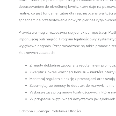
dopasowaniem do określonej kwoty, który daje na poznawan
realne, co jest fundamentalne dla realnej oceny wartości
sposobem na przetestowanie nowych gier bez ryzykowani
Prawdziwa magia rozpoczyna się jednak po rejestracji. Plat
imponującej puli nagród. Program lojalnościowy systematy
wyjątkowe nagrody. Przeprowadzane są także promocje temat
kluczowych zasadach:
Z reguły dokładnie zapoznaj z regulaminem promocji, 
Zweryfikuj okres ważności bonusu – niektóre oferty
Monitoruj regularnie sekcję z promocjami oraz swoją
Zapamiętaj, że bonusy to dodatek do rozrywki, a ni
Wykorzystuj z programów lojalnościowych, które na
W przypadku wątpliwości dotyczących jakiejkolwiek of
Ochrona i Licencja: Podstawa Ufności