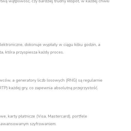
wą wątpliwość, czy bardziej trudny kłopot, w każdej chwili
elektroniczne, dokonuje wypłaty w ciągu kilku godzin, a
, która przyspiesza każdy proces.
awców, a generatory liczb losowych (RNG) są regularnie
RTP) każdej gry, co zapewnia absolutną przejrzystość.
, karty płatnicze (Visa, Mastercard), portfele
na zaawansowanym szyfrowaniem.