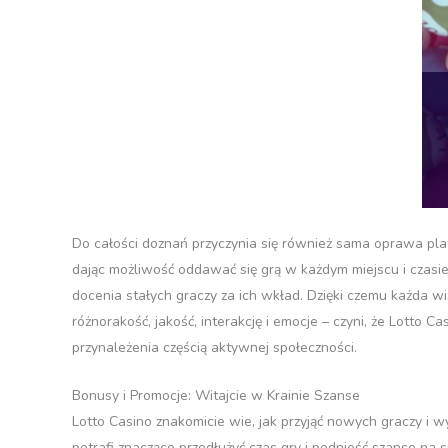
Do całości doznań przyczynia się również sama oprawa plat
dając możliwość oddawać się grą w każdym miejscu i czasie
docenia stałych graczy za ich wkład. Dzięki czemu każda w
różnorakość, jakość, interakcję i emocje – czyni, że Lotto C
przynależenia częścią aktywnej społeczności.
Bonusy i Promocje: Witajcie w Krainie Szanse
Lotto Casino znakomicie wie, jak przyjąć nowych graczy i 
potrafi znacząco przedłużyć czas gry i podnieść szanse na