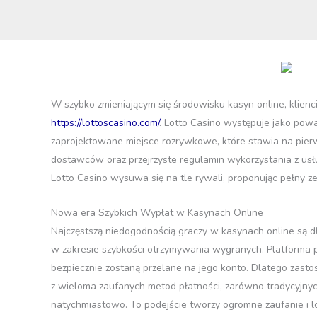
W szybko zmieniającym się środowisku kasyn online, klienc
https://lottoscasino.com/
. Lotto Casino występuje jako powa
zaprojektowane miejsce rozrywkowe, które stawia na pierwsz
dostawców oraz przejrzyste regulamin wykorzystania z usłu
Lotto Casino wysuwa się na tle rywali, proponując pełny z
Nowa era Szybkich Wypłat w Kasynach Online
Najczęstszą niedogodnością graczy w kasynach online są 
w zakresie szybkości otrzymywania wygranych. Platforma poj
bezpiecznie zostaną przelane na jego konto. Dlatego zas
z wieloma zaufanych metod płatności, zarówno tradycyjnych
natychmiastowo. To podejście tworzy ogromne zaufanie i l