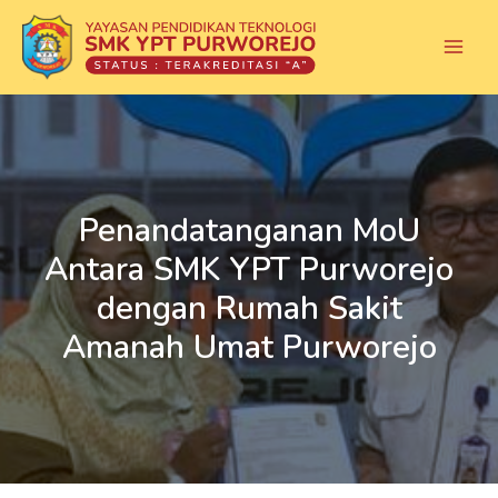
Skip
Main
to
Menu
content
Penandatanganan MoU
Antara SMK YPT Purworejo
dengan Rumah Sakit
Amanah Umat Purworejo
e
e