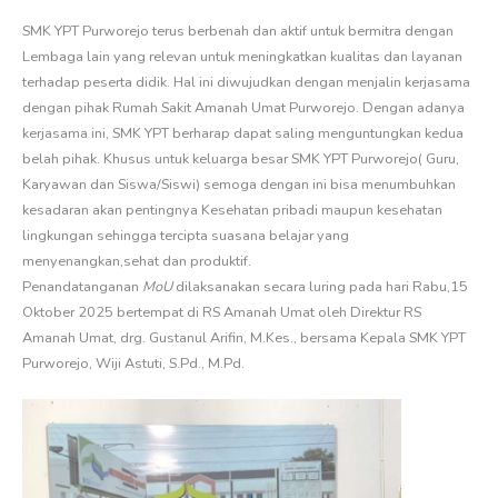
e
SMK YPT Purworejo terus berbenah dan aktif untuk bermitra dengan
Lembaga lain yang relevan untuk meningkatkan kualitas dan layanan
e
terhadap peserta didik. Hal ini diwujudkan dengan menjalin kerjasama
dengan pihak Rumah Sakit Amanah Umat Purworejo. Dengan adanya
kerjasama ini, SMK YPT berharap dapat saling menguntungkan kedua
e
belah pihak. Khusus untuk keluarga besar SMK YPT Purworejo( Guru,
Karyawan dan Siswa/Siswi) semoga dengan ini bisa menumbuhkan
e
kesadaran akan pentingnya Kesehatan pribadi maupun kesehatan
lingkungan sehingga tercipta suasana belajar yang
menyenangkan,sehat dan produktif.
e
Penandatanganan
MoU
dilaksanakan secara luring pada hari Rabu,15
Oktober 2025 bertempat di RS Amanah Umat oleh Direktur RS
e
Amanah Umat, drg. Gustanul Arifin, M.Kes., bersama Kepala SMK YPT
Purworejo, Wiji Astuti, S.Pd., M.Pd.