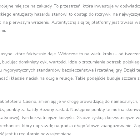
kolejne miejsce na zakłady. To przestrzeń, która inwestuje w doświadc
polskiego entuzjasty hazardu stanowi to dostęp do rozrywki na najwyższy
ko na pierwszym wrażeniu. Autentyczną siłą tej platformy jest trwała wa
mi.
syno, które faktycznie daje. Widoczne to na wielu kroku – od tworzen
 budując domknięty cykl wartości. Idzie o zrozumienie potrzeb polskieg
rygorystycznych standardów bezpieczeństwa i rzetelnej gry. Dzięki te
ność i kładzie nacisk na długie relacje. Takie podejście buduje szczere 
 jak Sloterra Casino, zmieniają je w drogę prowadzącą do namacalnych
dzą punkty za każdy złożony zakład. Następnie punkty te można skonwe
latynowy), tym korzystniejsze korzyści. Gracze zyskują korzystniejsze 
o mechanizm, który naprawdę nagradza długofalowe zaangażowanie. Zap
ność jest tu regularnie odwzajemniana.