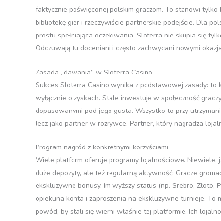
faktycznie poświęconej polskim graczom. To stanowi tylko 
bibliotekę gier i rzeczywiście partnerskie podejście. Dla 
prostu spełniająca oczekiwania. Sloterra nie skupia się tyl
Odczuwają tu doceniani i często zachwycani nowymi okazja
Zasada „dawania” w Sloterra Casino
Sukces Sloterra Casino wynika z podstawowej zasady: to ka
wyłącznie o zyskach. Stale inwestuje w społeczność graczy,
dopasowanymi pod jego gusta. Wszystko to przy utrzymaniu 
lecz jako partner w rozrywce. Partner, który nagradza lojal
Program nagród z konkretnymi korzyściami
Wiele platform oferuje programy lojalnościowe. Niewiele,
duże depozyty, ale też regularną aktywność. Gracze groma
ekskluzywne bonusy. Im wyższy status (np. Srebro, Złoto, P
opiekuna konta i zaproszenia na ekskluzywne turnieje. T
powód, by stali się wierni właśnie tej platformie. Ich lojal