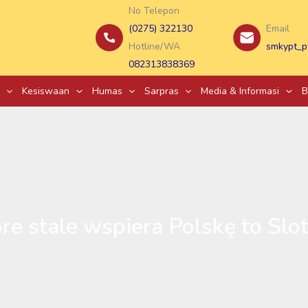
No Telepon
(0275) 322130
Email
Hotline/WA
smkypt_p
082313838369
Kesiswaan
Humas
Sarpras
Media & Informasi
B
re stale wspiera Polskę to Slo