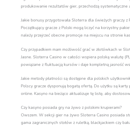
produkowanie rezultatów gier, przechodzą systematyczne a
Jakie bonusy przygotowała Sloterra dla świeżych graczy z 
Początkujący gracze z Polski mogą liczyć na korzystny pak
należy przejrzeć obecne promocje na miejscu na stronie ka
Czy przypadkiem mam możliwość grać w złotówkach w Slot
Jasne. Sloterra Casino w całości wspiera polską walutę (
powiązane z fluktuacją kursów i daje kompletną jasność wsz
Jakie metody płatności są dostępne dla polskich użytkown
Polscy gracze dysponują bogatą ofertą. Do użytku są karty p
online. Kasyno na bieżąco aktualizuje tę listę, aby dosto
Czy kasyno posiada gry na żywo z polskimi krupierami?
Owszem. W sekcji gier na żywo Sloterra Casino posiada sto
gama zagranicznych stołów z ruletką, blackjackiem czy b