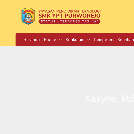
Skip
to
content
Beranda
Profile
Kurikulum
Kompetensi Keahlian
Kasyno, któ