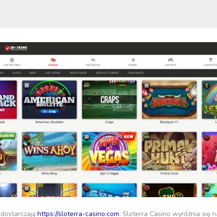
o dostarczają
https://sloterra-casino.com
. Sloterra Casino wyróżnia się 