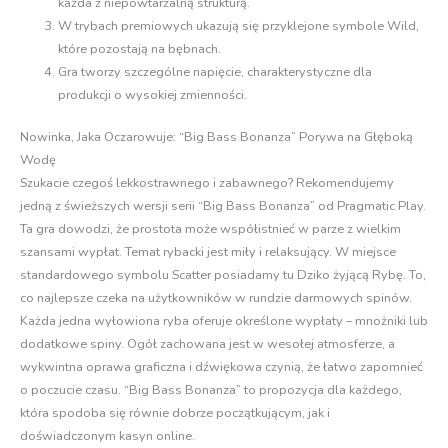
każda z niepowtarzalną strukturą.
W trybach premiowych ukazują się przyklejone symbole Wild,
które pozostają na bębnach.
Gra tworzy szczególne napięcie, charakterystyczne dla
produkcji o wysokiej zmienności.
Nowinka, Jaka Oczarowuje: “Big Bass Bonanza” Porywa na Głęboką
Wodę
Szukacie czegoś lekkostrawnego i zabawnego? Rekomendujemy
jedną z świeższych wersji serii “Big Bass Bonanza” od Pragmatic Play.
Ta gra dowodzi, że prostota może współistnieć w parze z wielkim
szansami wypłat. Temat rybacki jest miły i relaksujący. W miejsce
standardowego symbolu Scatter posiadamy tu Dziko żyjącą Rybę. To,
co najlepsze czeka na użytkowników w rundzie darmowych spinów.
Każda jedna wyłowiona ryba oferuje określone wypłaty – mnożniki lub
dodatkowe spiny. Ogół zachowana jest w wesołej atmosferze, a
wykwintna oprawa graficzna i dźwiękowa czynią, że łatwo zapomnieć
o poczucie czasu. “Big Bass Bonanza” to propozycja dla każdego,
która spodoba się równie dobrze początkującym, jak i
doświadczonym kasyn online.