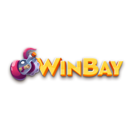
e
e
e
e
e
e