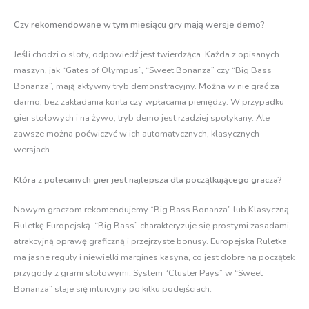
Czy rekomendowane w tym miesiącu gry mają wersje demo?
Jeśli chodzi o sloty, odpowiedź jest twierdząca. Każda z opisanych
maszyn, jak “Gates of Olympus”, “Sweet Bonanza” czy “Big Bass
Bonanza”, mają aktywny tryb demonstracyjny. Można w nie grać za
darmo, bez zakładania konta czy wpłacania pieniędzy. W przypadku
gier stołowych i na żywo, tryb demo jest rzadziej spotykany. Ale
zawsze można poćwiczyć w ich automatycznych, klasycznych
wersjach.
Która z polecanych gier jest najlepsza dla początkującego gracza?
Nowym graczom rekomendujemy “Big Bass Bonanza” lub Klasyczną
Ruletkę Europejską. “Big Bass” charakteryzuje się prostymi zasadami,
atrakcyjną oprawę graficzną i przejrzyste bonusy. Europejska Ruletka
ma jasne reguły i niewielki margines kasyna, co jest dobre na początek
przygody z grami stołowymi. System “Cluster Pays” w “Sweet
Bonanza” staje się intuicyjny po kilku podejściach.