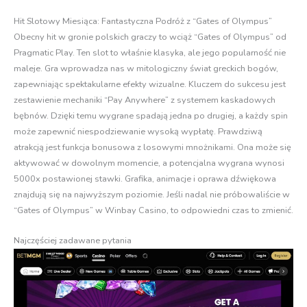
Hit Slotowy Miesiąca: Fantastyczna Podróż z “Gates of Olympus”
Obecny hit w gronie polskich graczy to wciąż “Gates of Olympus” od
Pragmatic Play. Ten slot to właśnie klasyka, ale jego popularność nie
maleje. Gra wprowadza nas w mitologiczny świat greckich bogów,
zapewniając spektakularne efekty wizualne. Kluczem do sukcesu jest
zestawienie mechaniki “Pay Anywhere” z systemem kaskadowych
bębnów. Dzięki temu wygrane spadają jedna po drugiej, a każdy spin
może zapewnić niespodziewanie wysoką wypłatę. Prawdziwą
atrakcją jest funkcja bonusowa z losowymi mnożnikami. Ona może się
aktywować w dowolnym momencie, a potencjalna wygrana wynosi
5000x postawionej stawki. Grafika, animacje i oprawa dźwiękowa
znajdują się na najwyższym poziomie. Jeśli nadal nie próbowaliście w
“Gates of Olympus” w Winbay Casino, to odpowiedni czas to zmienić.
Najczęściej zadawane pytania