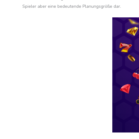
Spieler aber eine bedeutende Planungsgröße dar.