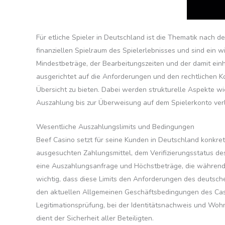
Für etliche Spieler in Deutschland ist die Thematik nach d
finanziellen Spielraum des Spielerlebnisses und sind ein 
Mindestbeträge, der Bearbeitungszeiten und der damit einh
ausgerichtet auf die Anforderungen und den rechtlichen Ko
Übersicht zu bieten. Dabei werden strukturelle Aspekte wi
Auszahlung bis zur Überweisung auf dem Spielerkonto verla
Wesentliche Auszahlungslimits und Bedingungen
Beef Casino setzt für seine Kunden in Deutschland konkret
ausgesuchten Zahlungsmittel, dem Verifizierungsstatus de
eine Auszahlungsanfrage und Höchstbeträge, die während e
wichtig, dass diese Limits den Anforderungen des deutsch
den aktuellen Allgemeinen Geschäftsbedingungen des Casi
Legitimationsprüfung, bei der Identitätsnachweis und Wohn
dient der Sicherheit aller Beteiligten.