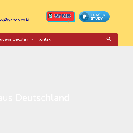
wj@yahoo.co.id
Search
udaya Sekolah
Kontak
 aus Deutschland