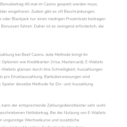
er Bonusbetrag 40-mal im Casino gespielt werden muss,
der eingefroren. Zudem gibt es oft Beschränkungen,
oder Blackjack nur einen niedrigen Prozentsatz beitragen
Bonussen führen. Daher ist es zwingend erforderlich, die
zahlung bei Beef Casino. Jede Methode bringt ihr
 Optionen wie Kreditkarten (Visa, Mastercard), E-Wallets
E-Wallets glänzen durch ihre Schnelligkeit; Auszahlungen
mits pro Einzelauszahlung. Banküberweisungen sind
ss Spieler dieselbe Methode für Ein- und Auszahlung
, kann der entsprechende Zahlungsdienstleister sehr wohl
tgeschriebenen Nettobetrag. Bei der Nutzung von E-Wallets
en ungünstige Wechselkurse und zusätzliche