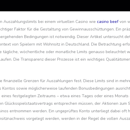
en Auszahlungslimits bei einem virtuellen Casino wie
casino beef
von w
wichtiger Faktor für die Gestaltung von Gewinnausschüttungen. Ein prä
ergehenden Bedingungen ist notwendig. Dieser Artikel untersucht detail
ntext von Spielern mit Wohnsitz in Deutschland. Die Betrachtung erfo
e tägliche, wöchentliche oder monatliche Limits genauso beleuchtet wie
ufen. Die Transparenz dieser Prozesse ist ein wichtiges Qualitätsmer
e finanzielle Grenzen für Auszahlungen fest. Diese Limits sind in mehr
s Kontos sowie möglicherweise laufenden Bonusbedingungen ausrichten
ines festgelegten Zeitraums – etwa eines Tages oder eines Monats –
en Glücksspielstaatsvertrags entsprechen müssen, der Aktionen zum Sp
nos entnommen werden. Ein ungeprüftes Konto unterliegt dabei oft hä
sitznachweis vorgelegt werden, werden in der Regel die vollen Auszahl