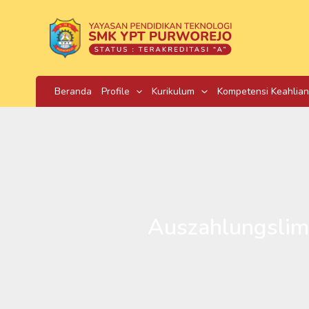
Skip
to
content
Beranda
Profile
Kurikulum
Kompetensi Keahlian
Auszahlungslimi