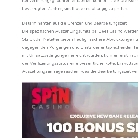
Konvertierungsgebühren entstehen können. Die klare Kommuni
bevorzugten Zahlungsmethode unabhängig zu prüfen.
Determinanten auf die Grenzen und Bearbeitungszeit
Die spezifischen Auszahlungslimits bei Beef Casino werden
Skrill oder Neteller bieten häufig raschere Abwicklungen 
dagegen den Vorgängen und Limits der entsprechenden Finanz
mit Umsatzbedingungen erreicht wurden, können erst nach
der Verifizierungsstatus eine wesentliche Rolle. Ein vollst
Auszahlungsanfrage rascher, was die Bearbeitungszeit ver