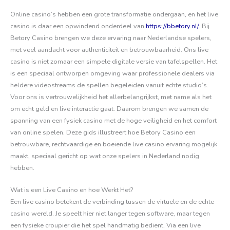
e
Online casino’s hebben een grote transformatie ondergaan, en het live
casino is daar een opwindend onderdeel van
https://bbetory.nl/
. Bij
e
Betory Casino brengen we deze ervaring naar Nederlandse spelers,
met veel aandacht voor authenticiteit en betrouwbaarheid. Ons live
casino is niet zomaar een simpele digitale versie van tafelspellen. Het
e
is een speciaal ontworpen omgeving waar professionele dealers via
heldere videostreams de spellen begeleiden vanuit echte studio’s.
e
Voor ons is vertrouwelijkheid het allerbelangrijkst, met name als het
om echt geld en live interactie gaat. Daarom brengen we samen de
spanning van een fysiek casino met de hoge veiligheid en het comfort
e
van online spelen. Deze gids illustreert hoe Betory Casino een
betrouwbare, rechtvaardige en boeiende live casino ervaring mogelijk
e
maakt, speciaal gericht op wat onze spelers in Nederland nodig
hebben.
Wat is een Live Casino en hoe Werkt Het?
Een live casino betekent de verbinding tussen de virtuele en de echte
casino wereld. Je speelt hier niet langer tegen software, maar tegen
een fysieke croupier die het spel handmatig bedient. Via een live