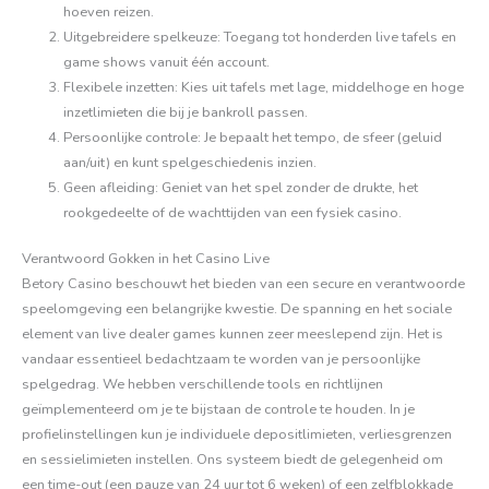
hoeven reizen.
Uitgebreidere spelkeuze: Toegang tot honderden live tafels en
game shows vanuit één account.
Flexibele inzetten: Kies uit tafels met lage, middelhoge en hoge
inzetlimieten die bij je bankroll passen.
Persoonlijke controle: Je bepaalt het tempo, de sfeer (geluid
aan/uit) en kunt spelgeschiedenis inzien.
Geen afleiding: Geniet van het spel zonder de drukte, het
rookgedeelte of de wachttijden van een fysiek casino.
Verantwoord Gokken in het Casino Live
Betory Casino beschouwt het bieden van een secure en verantwoorde
speelomgeving een belangrijke kwestie. De spanning en het sociale
element van live dealer games kunnen zeer meeslepend zijn. Het is
vandaar essentieel bedachtzaam te worden van je persoonlijke
spelgedrag. We hebben verschillende tools en richtlijnen
geïmplementeerd om je te bijstaan de controle te houden. In je
profielinstellingen kun je individuele depositlimieten, verliesgrenzen
en sessielimieten instellen. Ons systeem biedt de gelegenheid om
een time-out (een pauze van 24 uur tot 6 weken) of een zelfblokkade