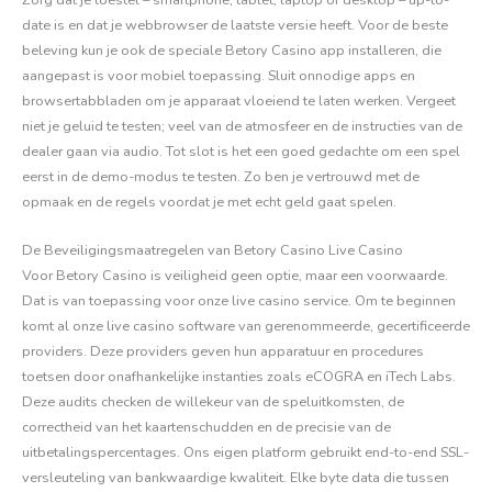
Zorg dat je toestel – smartphone, tablet, laptop of desktop – up-to-
date is en dat je webbrowser de laatste versie heeft. Voor de beste
beleving kun je ook de speciale Betory Casino app installeren, die
aangepast is voor mobiel toepassing. Sluit onnodige apps en
browsertabbladen om je apparaat vloeiend te laten werken. Vergeet
niet je geluid te testen; veel van de atmosfeer en de instructies van de
dealer gaan via audio. Tot slot is het een goed gedachte om een spel
eerst in de demo-modus te testen. Zo ben je vertrouwd met de
opmaak en de regels voordat je met echt geld gaat spelen.
De Beveiligingsmaatregelen van Betory Casino Live Casino
Voor Betory Casino is veiligheid geen optie, maar een voorwaarde.
Dat is van toepassing voor onze live casino service. Om te beginnen
komt al onze live casino software van gerenommeerde, gecertificeerde
providers. Deze providers geven hun apparatuur en procedures
toetsen door onafhankelijke instanties zoals eCOGRA en iTech Labs.
Deze audits checken de willekeur van de speluitkomsten, de
correctheid van het kaartenschudden en de precisie van de
uitbetalingspercentages. Ons eigen platform gebruikt end-to-end SSL-
versleuteling van bankwaardige kwaliteit. Elke byte data die tussen