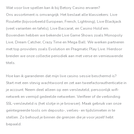
Wat voor live spellen kan ik bij Betory Casino ervaren?
Ons assortiment is omvangrijk. Het beslaat alle klassiekers: Live
Roulette (bijvoorbeeld European, French, Lightning), Live Blackjack
(veel varianten en tafels), Live Baccarat, en Casino Hold’em.
Bovendien hebben we bekende Live Game Shows zoals Monopoly
Live, Dream Catcher, Crazy Time en Mega Ball. We werken partneren
met top providers zoals Evolution en Pragmatic Play Live. Hierdoor
breiden we onze collectie periodiek aan met verse en vernieuwende
titels.
Hoe kan ik garanderen dat mijn live casino sessie beschermd is?
Start met een stevig wachtwoord en zet aan tweefactorauthenticatie in
je account. Neem deel alleen op een versleuteld, persoonlijk wifi-
netwerk en vermijd gedeelde netwerken. Verifieer of de verbinding
SSL-versleuteld is (het slotje in je browser). Maak gebruik van onze
geïntegreerde tools om deposito-, verlies- en tijdslimieten in te
stellen. Zo behoud je binnen de grenzen die je voor jezelf hebt
bepaald.