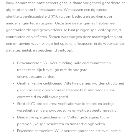
jouw apparaat en onze servers gaat, is daardoor geheel gecodeerd en
afgesloten voor buitenstaanders. We passen een rigoureus
identiteitsverificatiebeleid (KYC) uit om bedrog en gokken door
minderjarigen tegen te gaan. Onze live dealer games hebben een
gedetailleerde spelgeschiedenis. Je kunt je eigen spelverloop altijd
controleren en verifiëren. Samen waarborgen deze maatregelen voor
een omgeving waar je je op het spel kunt focussen, in de wetenschap
dat alles eerlijk en beschermd verloopt.
Geavanceerde SSL-versleuteling: Alle communicatie en
transacties zijn beveiligd met de hoogste
encryptiestandaarden.
Onafhankelijke certificering: Alle live games worden structureel
gecontroleerd door vooraanstaande testlaboratoria voor
correctheid en willekeurigheid.
Strikte KYC-procedures: Verificatie van identiteit en leeftijd
verzekert een verantwoordelijke en veilige speelomgeving.
Duidelijke spelgeschiedenis: Volledige toegang tot je
persoonlijke spelresultaten en transactielogboeken.
Erkenning en toezicht: Wij opereren onder een actieve licentie