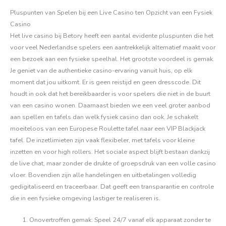
Pluspunten van Spelen bij een Live Casino ten Opzicht van een Fysiek
Casino
Het live casino bij Betory heeft een aantal evidente pluspunten die het
voor veel Nederlandse spelers een aantrekkelijk alternatief maakt voor
een bezoek aan een fysieke speelhal. Het grootste voordeel is gemak.
Je geniet van de authentieke casino-ervaring vanuit huis, op elk
moment dat jou uitkomt. Er is geen reistijd en geen dresscode. Dit
houdt in ook dat het bereikbaarder is voor spelers die niet in de buurt
van een casino wonen. Daarnaast bieden we een veel groter aanbod
aan spellen en tafels dan welk fysiek casino dan ook. Je schakelt
moeiteloos van een Europese Roulette tafel naar een VIP Blackjack
tafel. De inzetlimieten zijn vaak flexibeler, met tafels voor kleine
inzetten en voor high rollers. Het sociale aspect blijft bestaan dankzij
de live chat, maar zonder de drukte of groepsdruk van een volle casino
vloer. Bovendien zijn alle handelingen en uitbetalingen volledig
gedigitaliseerd en traceerbaar. Dat geeft een transparantie en controle
die in een fysieke omgeving lastiger te realiseren is.
Onovertroffen gemak: Speel 24/7 vanaf elk apparaat zonder te