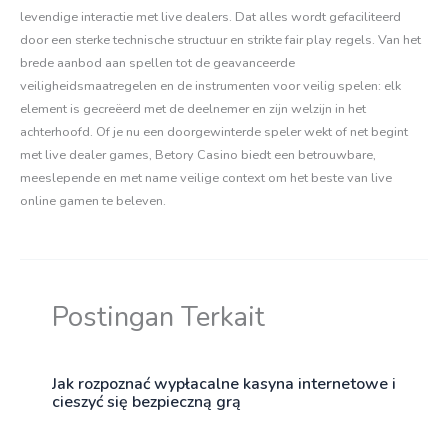
levendige interactie met live dealers. Dat alles wordt gefaciliteerd
door een sterke technische structuur en strikte fair play regels. Van het
brede aanbod aan spellen tot de geavanceerde
veiligheidsmaatregelen en de instrumenten voor veilig spelen: elk
element is gecreëerd met de deelnemer en zijn welzijn in het
achterhoofd. Of je nu een doorgewinterde speler wekt of net begint
met live dealer games, Betory Casino biedt een betrouwbare,
meeslepende en met name veilige context om het beste van live
online gamen te beleven.
Postingan Terkait
Jak rozpoznać wypłacalne kasyna internetowe i
cieszyć się bezpieczną grą