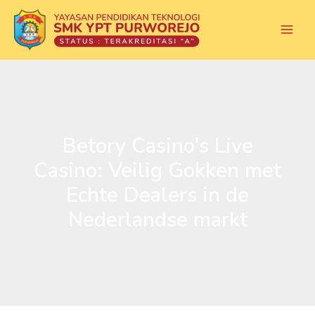
Skip
Main
to
Menu
content
Betory Casino’s Live
Casino: Veilig Gokken met
Echte Dealers in de
Nederlandse markt
e
e