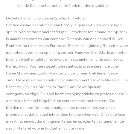
van de Kansspelautoriteit, de Nederlandse regulator.
De Selectie van Live Dealer Spellen bij Betory
Het live casino assortiment van Betory is gemaakt voor iedere type
speler. Van de traditionele tafelspel-liefhebber tot iemand die op zoek
is naar frisse vormen van vermaak. De basis van ons aanbod is Live
Roulette, met versies als European, French en Lightning Roulette, waar
multipliers voor extra spanning zorgen. Fans van Live Blackjack treffen
bij ons tientallen tafels met diverse inzetlimieten en side bets, zoals
Perfect Pairs. Voor een gezellig en snel spel presenteren we Live
Game Shows aan, zoals Monopoly Live, Dream Catcher en Crazy
Time. Deze mixen kansspelen met entertainment. Ook tradities als Live
Baccarat, Casino Hold’em en Three Card Poker zijn ruim
vertegenwoordigd. Elk spel heeft een sympathieke en professionele
dealer die het spel begeleidt en contact maakt met spelers. We
breiden ons portfolio regelmatig uit met recente titels van onze
providers, zodat er altijd iets anders te ontdekken valt. Onze interface
maakt het eenvoudig om tussen tafels en spellen te navigeren en de
geschikte tafel voor je budget en stijl te vinden.