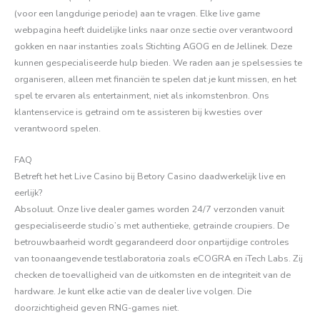
(voor een langdurige periode) aan te vragen. Elke live game
webpagina heeft duidelijke links naar onze sectie over verantwoord
gokken en naar instanties zoals Stichting AGOG en de Jellinek. Deze
kunnen gespecialiseerde hulp bieden. We raden aan je spelsessies te
organiseren, alleen met financiën te spelen dat je kunt missen, en het
spel te ervaren als entertainment, niet als inkomstenbron. Ons
klantenservice is getraind om te assisteren bij kwesties over
verantwoord spelen.
FAQ
Betreft het het Live Casino bij Betory Casino daadwerkelijk live en
eerlijk?
Absoluut. Onze live dealer games worden 24/7 verzonden vanuit
gespecialiseerde studio’s met authentieke, getrainde croupiers. De
betrouwbaarheid wordt gegarandeerd door onpartijdige controles
van toonaangevende testlaboratoria zoals eCOGRA en iTech Labs. Zij
checken de toevalligheid van de uitkomsten en de integriteit van de
hardware. Je kunt elke actie van de dealer live volgen. Die
doorzichtigheid geven RNG-games niet.