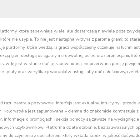
latformy, które zapewniają wiele, ale dostarczają niewiele poza zwykł
tóre nie usypia. To nie jest następna witryna z paroma grami; to star
ę platformy, które wiedzą, iż gracz współczesny oczekuje natychmiast
ekcją gier, obsługą osiągalnym o dowolnej porze oraz promocjami, któ
prawdę jest w stanie dać tę zapowiadaną, nieprzerwaną porcję przyjemn
 tytuły oraz weryfikacji warunków usługi, aby dać całościowy, rzeteln
 razu nastraja pozytywnie. Interfejs jest aktualny, intuicyjny i przede
m. Kolorystyka jest zaplanowana – ciemne tło znakomicie kontrastuje z
er, informacje o promocjach i sekcja pomocy są zawsze na wyciągnięcie 
a nowych użytkowników. Platforma działa stabilnie, bez zauważalnych 
amy do czynienia z operatorem, który wkłada środki w jakość doświad