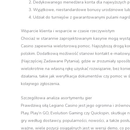
Dedykowanego menedżera konta dla najwyższych p
Wyjątkowe, niestandardowe bonusy urodzinowe lub
Udział do turniejów z gwarantowanymi pulami nagró
Wsparcie klienta i wsparcie w czasie rzeczywistym
Chociaż w starannie zaprojektowanym kasynie mogą wystąpi
Casino zapewnia wielotorową pomoc. Najszybszą drogą kon
polskim. Dodatkową możliwość stanowi kontakt e-mailowy, 
(Najczęściej Zadawane Pytania), gdzie w zrozumiały sposó
wielokrotnie na własną rękę uzyskać rozwiązanie, bez koni
działania, takie jak weryfikacja dokumentów czy pomoc w ś
kolejnego zgłoszenia.
Szczegółowa analiza asortymentu gier
Prawdziwą siłą Legiano Casino jest jego ogromna i zrówno
Play, Play’n GO, Evolution Gaming czy Quickspin, skutkuje 
gry według dostawcy, popularności, nowości, a także posł
ważne, wiele pozycji osiągalnych jest w wersji demo, co 