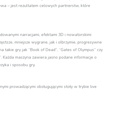
wa – jest rezultatem celowych partnerstw, które
udowanymi narracjami, efektami 3D i nowatorskimi
zęstsze, mniejsze wygrane, jak i olbrzymie, progresywne
na takie gry jak “Book of Dead”, “Gates of Olympus” czy
”. Każda maszyna zawiera jasno podane informacje o
zyka i sposobu gry.
nymi prowadzącymi obsługującymi stoły w trybie live