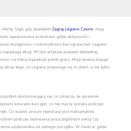
ą ofertą. Stąd, gdy zbadałem
Zagraj Legiano Casino
, moją
annie zaplanowana przestrzeń, gdzie aktywność i
owej dostępności i różnorodności bez ograniczeń. Legiano
re napędzają akcję. W tym artykule poddam dokładnej
ości, na którą wypatruje polski gracz. Moja analiza bazuje
y obraz tego, co Legiano proponuje na co dzień, a nie tylko
 wszystkim dostosowujący się, co oznacza, że sprawnie
 żywymi kolorami ikon gier, co nie męczy wzroku podczas
ręki. Co ważne, proces rejestracji jest maksymalnie
opóźnień podczas ładowania poszczególnych sekcji czy
czenia użytkownika od samego początku. W świecie, gdzie