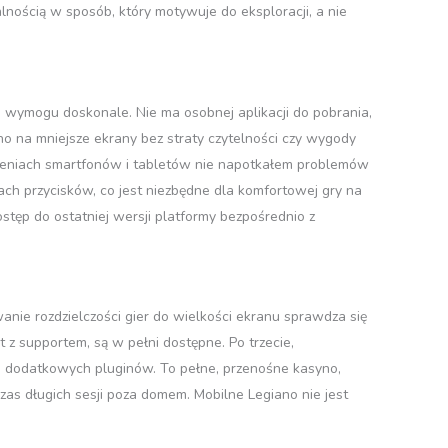
lnością w sposób, który motywuje do eksploracji, a nie
j wymogu doskonale. Nie ma osobnej aplikacji do pobrania,
no na mniejsze ekrany bez straty czytelności czy wygody
ządzeniach smartfonów i tabletów nie napotkałem problemów
ch przycisków, co jest niezbędne dla komfortowej gry na
stęp do ostatniej wersji platformy bezpośrednio z
ie rozdzielczości gier do wielkości ekranu sprawdza się
t z supportem, są w pełni dostępne. Po trzecie,
ia dodatkowych pluginów. To pełne, przenośne kasyno,
zas długich sesji poza domem. Mobilne Legiano nie jest