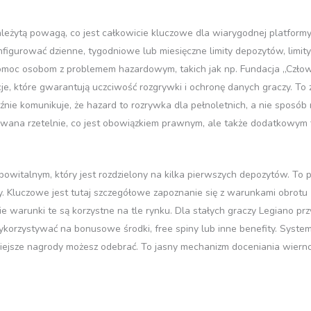
leżytą powagą, co jest całkowicie kluczowe dla wiarygodnej platformy. 
igurować dzienne, tygodniowe lub miesięczne limity depozytów, limity
 pomoc osobom z problemem hazardowym, takich jak np. Fundacja „Człow
e, które gwarantują uczciwość rozgrywki i ochronę danych graczy. To z
nie komunikuje, że hazard to rozrywka dla pełnoletnich, a nie sposób
izowana rzetelnie, co jest obowiązkiem prawnym, ale także dodatkowym 
owitalnym, który jest rozdzielony na kilka pierwszych depozytów. To 
. Kluczowe jest tutaj szczegółowe zapoznanie się z warunkami obrotu (w
e warunki te są korzystne na tle rynku. Dla stałych graczy Legiano p
orzystywać na bonusowe środki, free spiny lub inne benefity. System
stniejsze nagrody możesz odebrać. To jasny mechanizm doceniania wier