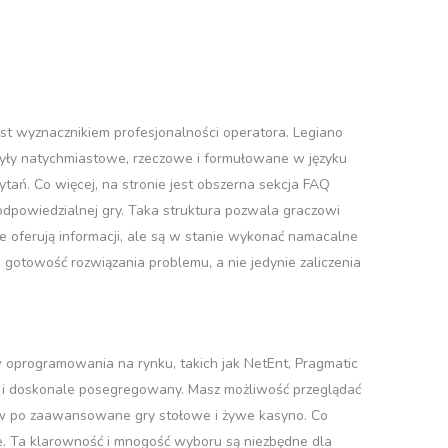
st wyznacznikiem profesjonalności operatora. Legiano
były natychmiastowe, rzeczowe i formułowane w języku
ań. Co więcej, na stronie jest obszerna sekcja FAQ
odpowiedzialnej gry. Taka struktura pozwala graczowi
e oferują informacji, ale są w stanie wykonać namacalne
 gotowość rozwiązania problemu, a nie jedynie zaliczenia
 oprogramowania na rynku, takich jak NetEnt, Pragmatic
 ale i doskonale posegregowany. Masz możliwość przeglądać
otów po zaawansowane gry stołowe i żywe kasyno. Co
e. Ta klarowność i mnogość wyboru są niezbędne dla