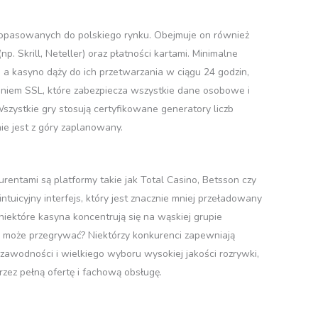
dopasowanych do polskiego rynku. Obejmuje on również
. Skrill, Neteller) oraz płatności kartami. Minimalne
a kasyno dąży do ich przetwarzania w ciągu 24 godzin,
niem SSL, które zabezpiecza wszystkie dane osobowe i
szystkie gry stosują certyfikowane generatory liczb
ie jest z góry zaplanowany.
entami są platformy takie jak Total Casino, Betsson czy
tuicyjny interfejs, który jest znacznie mniej przeładowany
niektóre kasyna koncentrują się na wąskiej grupie
 może przegrywać? Niektórzy konkurenci zapewniają
zawodności i wielkiego wyboru wysokiej jakości rozrywki,
rzez pełną ofertę i fachową obsługę.