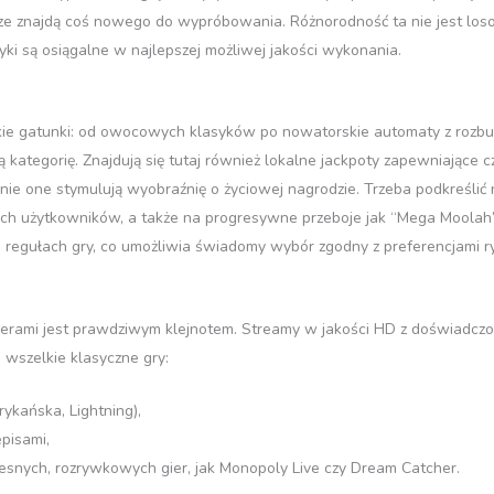
e znajdą coś nowego do wypróbowania. Różnorodność ta nie jest loso
syki są osiągalne w najlepszej możliwej jakości wykonania.
stkie gatunki: od owocowych klasyków po nowatorskie automaty z rozb
kategorię. Znajdują się tutaj również lokalne jackpoty zapewniające c
śnie one stymulują wyobraźnię o życiowej nagrodzie. Trzeba podkreślić 
mych użytkowników, a także na progresywne przeboje jak “Mega Moolah
i regułach gry, co umożliwia świadomy wybór zgodny z preferencjami ry
upierami jest prawdziwym klejnotem. Streamy w jakości HD z doświadczo
wszelkie klasyczne gry:
ykańska, Lightning),
pisami,
esnych, rozrywkowych gier, jak Monopoly Live czy Dream Catcher.