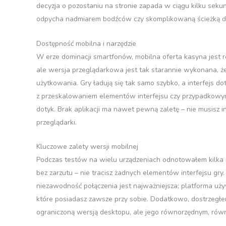
decyzja o pozostaniu na stronie zapada w ciągu kilku sekun
odpycha nadmiarem bodźców czy skomplikowaną ścieżką do
Dostępność mobilna i narzędzie
W erze dominacji smartfonów, mobilna oferta kasyna jest r
ale wersja przeglądarkowa jest tak starannie wykonana, że
użytkowania. Gry ładują się tak samo szybko, a interfejs 
z przeskalowaniem elementów interfejsu czy przypadkowymi 
dotyk. Brak aplikacji ma nawet pewną zaletę – nie musisz i
przeglądarki.
Kluczowe zalety wersji mobilnej
Podczas testów na wielu urządzeniach odnotowałem kilka s
bez zarzutu – nie tracisz żadnych elementów interfejsu gry.
niezawodność połączenia jest najważniejsza; platforma uż
które posiadasz zawsze przy sobie. Dodatkowo, dostrzegłem
ograniczoną wersją desktopu, ale jego równorzędnym, ró