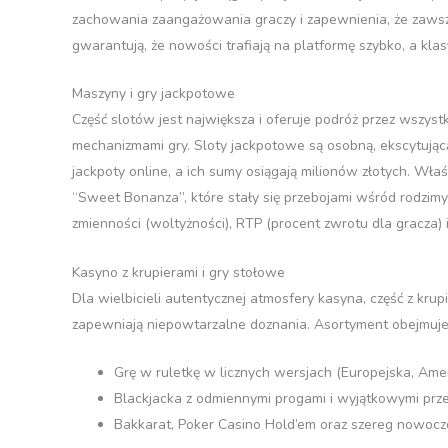
zachowania zaangażowania graczy i zapewnienia, że zawsz
gwarantują, że nowości trafiają na platformę szybko, a kla
Maszyny i gry jackpotowe
Część slotów jest największa i oferuje podróż przez wszy
mechanizmami gry. Sloty jackpotowe są osobną, ekscytującą 
jackpoty online, a ich sumy osiągają milionów złotych. Wła
“Sweet Bonanza”, które stały się przebojami wśród rodzi
zmienności (woltyżności), RTP (procent zwrotu dla gracza) 
Kasyno z krupierami i gry stołowe
Dla wielbicieli autentycznej atmosfery kasyna, część z kr
zapewniają niepowtarzalne doznania. Asortyment obejmuje 
Grę w ruletkę w licznych wersjach (Europejska, Amer
Blackjacka z odmiennymi progami i wyjątkowymi prze
Bakkarat, Poker Casino Hold’em oraz szereg nowocz