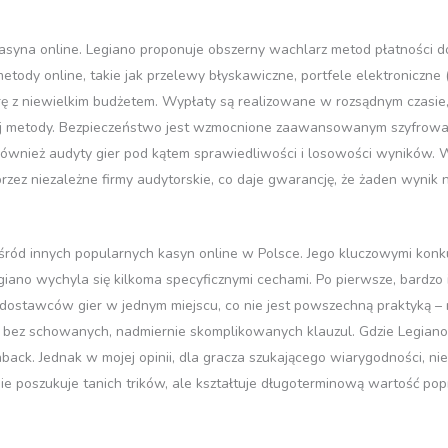
kasyna online. Legiano proponuje obszerny wachlarz metod płatności 
dy online, takie jak przelewy błyskawiczne, portfele elektroniczne (np
ę z niewielkim budżetem. Wypłaty są realizowane w rozsądnym czasie, 
nej metody. Bezpieczeństwo jest wzmocnione zaawansowanym szyfrowa
 również audyty gier pod kątem sprawiedliwości i losowości wyników. W
zez niezależne firmy audytorskie, co daje gwarancję, że żaden wynik n
ród innych popularnych kasyn online w Polsce. Jego kluczowymi konkur
ano wychyla się kilkoma specyficznymi cechami. Po pierwsze, bardzo in
r dostawców gier w jednym miejscu, co nie jest powszechną praktyką – 
bez schowanych, nadmiernie skomplikowanych klauzul. Gdzie Legiano
ack. Jednak w mojej opinii, dla gracza szukającego wiarygodności, nie
 nie poszukuje tanich trików, ale kształtuje długoterminową wartość pop