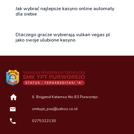
Jak wybrać najlepsze kasyno online automaty
dla siebie
Dlaczego gracze wybierają vulkan vegas pl
jako swoje ulubione kasyno
Jl. Brigjend Katamso No.83 Purworejo
smkypt_pwj@yahoo.co.id
0275322130