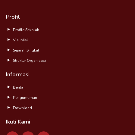
Profil
Profile Sekolah
Visi Misi
Sejarah Singkat
Struktur Organisasi
Informasi
Berita
Pengumuman
Download
Ikuti Kami