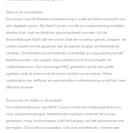
Service en assistentie
De niveau van de klantenondersteuning is vaak de lakmoesproef voor
een digitaal casino. Bij Wolf Casino wordt de ondersteuning middels
directe chat, mail en telefoon gecontacteerd worden. Uit de
beoordelingen blijkt dat de online chat de voorkeur geniet, wegens de
snelle reactie en het gegeven dat de agents Engels en Nederlands
spreken. De klantenservice heet als vriendelijk en slagvaardig bij het
beantwoorden van vragen, bijvoorbeeld over bonusregels of
verificatieproces. Een uitvoerige FAQ-gedeelte op de site geeft
spelers vaak al antwoord alvorens contact op te nemen. Deze
combinatie van zelfhulp en persoonlijke ondersteuning wordt als zeer
efficiënt ervaren.
Bonussen en acties in de praktijk
De welkomstbonus van Wolf Casino vormt een belangrijk thema in
veel spelerservaringen. Nederlandse spelers noemen de bonus
genereus, maar onderstrepen ook het belang van het doornemen van
de regels. De inzetvoorwaarden, ook wel omzeteisen, vormen een