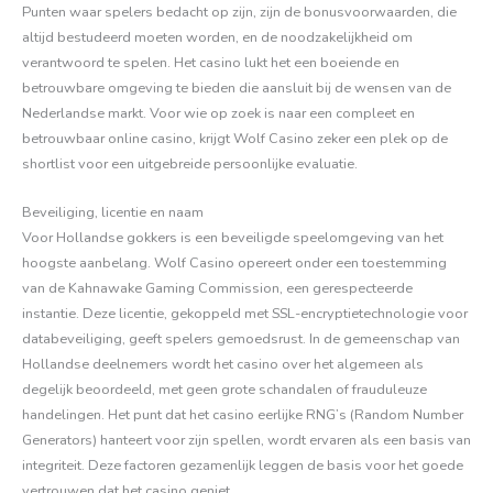
Punten waar spelers bedacht op zijn, zijn de bonusvoorwaarden, die
altijd bestudeerd moeten worden, en de noodzakelijkheid om
verantwoord te spelen. Het casino lukt het een boeiende en
betrouwbare omgeving te bieden die aansluit bij de wensen van de
Nederlandse markt. Voor wie op zoek is naar een compleet en
betrouwbaar online casino, krijgt Wolf Casino zeker een plek op de
shortlist voor een uitgebreide persoonlijke evaluatie.
Beveiliging, licentie en naam
Voor Hollandse gokkers is een beveiligde speelomgeving van het
hoogste aanbelang. Wolf Casino opereert onder een toestemming
van de Kahnawake Gaming Commission, een gerespecteerde
instantie. Deze licentie, gekoppeld met SSL-encryptietechnologie voor
databeveiliging, geeft spelers gemoedsrust. In de gemeenschap van
Hollandse deelnemers wordt het casino over het algemeen als
degelijk beoordeeld, met geen grote schandalen of frauduleuze
handelingen. Het punt dat het casino eerlijke RNG’s (Random Number
Generators) hanteert voor zijn spellen, wordt ervaren als een basis van
integriteit. Deze factoren gezamenlijk leggen de basis voor het goede
vertrouwen dat het casino geniet.