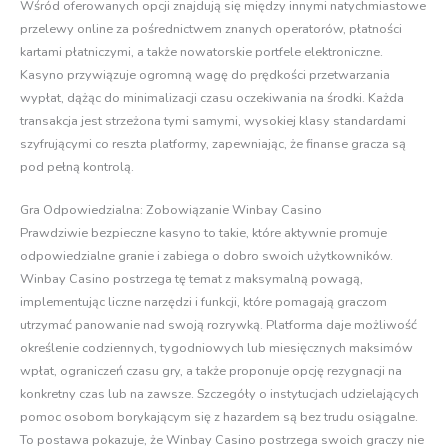
Wśród oferowanych opcji znajdują się między innymi natychmiastowe
przelewy online za pośrednictwem znanych operatorów, płatności
kartami płatniczymi, a także nowatorskie portfele elektroniczne.
Kasyno przywiązuje ogromną wagę do prędkości przetwarzania
wypłat, dążąc do minimalizacji czasu oczekiwania na środki. Każda
transakcja jest strzeżona tymi samymi, wysokiej klasy standardami
szyfrującymi co reszta platformy, zapewniając, że finanse gracza są
pod pełną kontrolą.
Gra Odpowiedzialna: Zobowiązanie Winbay Casino
Prawdziwie bezpieczne kasyno to takie, które aktywnie promuje
odpowiedzialne granie i zabiega o dobro swoich użytkowników.
Winbay Casino postrzega tę temat z maksymalną powagą,
implementując liczne narzędzi i funkcji, które pomagają graczom
utrzymać panowanie nad swoją rozrywką. Platforma daje możliwość
określenie codziennych, tygodniowych lub miesięcznych maksimów
wpłat, ograniczeń czasu gry, a także proponuje opcję rezygnacji na
konkretny czas lub na zawsze. Szczegóły o instytucjach udzielających
pomoc osobom borykającym się z hazardem są bez trudu osiągalne.
To postawa pokazuje, że Winbay Casino postrzega swoich graczy nie