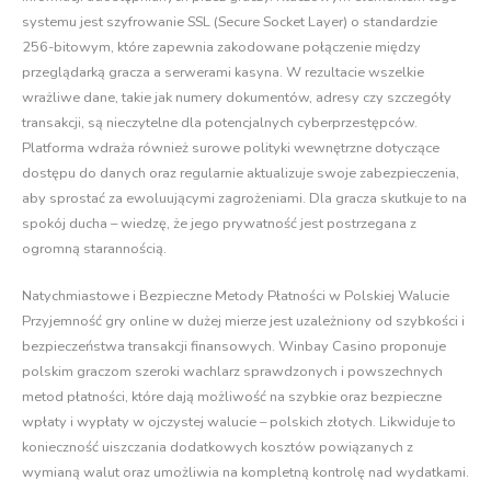
systemu jest szyfrowanie SSL (Secure Socket Layer) o standardzie
256-bitowym, które zapewnia zakodowane połączenie między
przeglądarką gracza a serwerami kasyna. W rezultacie wszelkie
wrażliwe dane, takie jak numery dokumentów, adresy czy szczegóły
transakcji, są nieczytelne dla potencjalnych cyberprzestępców.
Platforma wdraża również surowe polityki wewnętrzne dotyczące
dostępu do danych oraz regularnie aktualizuje swoje zabezpieczenia,
aby sprostać za ewoluującymi zagrożeniami. Dla gracza skutkuje to na
spokój ducha – wiedzę, że jego prywatność jest postrzegana z
ogromną starannością.
Natychmiastowe i Bezpieczne Metody Płatności w Polskiej Walucie
Przyjemność gry online w dużej mierze jest uzależniony od szybkości i
bezpieczeństwa transakcji finansowych. Winbay Casino proponuje
polskim graczom szeroki wachlarz sprawdzonych i powszechnych
metod płatności, które dają możliwość na szybkie oraz bezpieczne
wpłaty i wypłaty w ojczystej walucie – polskich złotych. Likwiduje to
konieczność uiszczania dodatkowych kosztów powiązanych z
wymianą walut oraz umożliwia na kompletną kontrolę nad wydatkami.