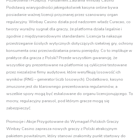
Pozwolenia i Przepisy: Fundament Zaufania Winbay Casino
Podstawą wiarygodności jakiegokolwiek kasyna online bywa
posiadanie ważnej licencji przyznanej przez szanowany organ
regulacyjny. Winbay Casino działa pod nadzorem władz Curacao, co
tworzy wyraźny sygnał dla graczy, że platforma działa legalnie i
zgodnie z międzynarodowymi standardami. Licencja ta nakazuje
przestrzeganie ścisłych wytycznych dotyczących rzetelnej gry, ochrony
konsumenta oraz przeciwdziałania praniu pieniędzy. Co to implikuje w
praktyce dla gracza z Polski? Przede wszystkim gwarancję, że
wszystkie gry prezentowane na platformie są cyklicznie testowane
przez niezależne firmy audytowe, które weryfikują losowość ich
wyników (RNG – generator liczb losowych). Dodatkowo, kasyno
zmuszone jest do klarownego prezentowania regulaminów, a
wszelkie spory mogą być eskalowane do organu licencjonującego. To
mocny, regulacyjny parasol, pod którym gracze mogą się
zabezpieczyć.
Promocje i Akcje Przygotowane do Wymagań Polskich Graczy
Winbay Casino zaprasza nowych graczy z Polski atrakcyjnym
pakietem powitalnym, który stanowi znakomity punkt startowy do