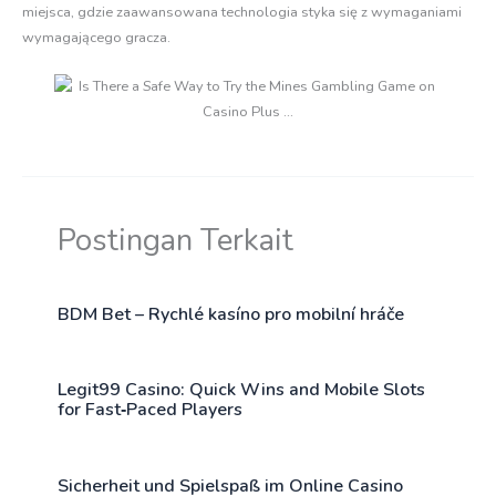
miejsca, gdzie zaawansowana technologia styka się z wymaganiami
wymagającego gracza.
Postingan Terkait
BDM Bet – Rychlé kasíno pro mobilní hráče
Legit99 Casino: Quick Wins and Mobile Slots
for Fast‑Paced Players
Sicherheit und Spielspaß im Online Casino