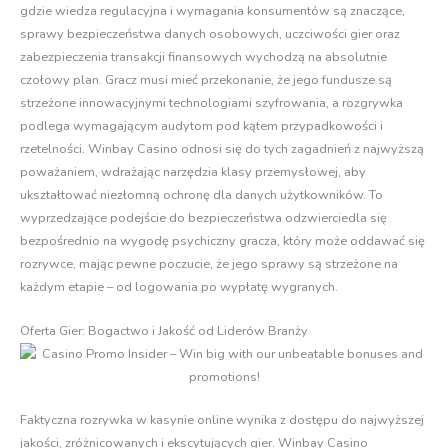
gdzie wiedza regulacyjna i wymagania konsumentów są znaczące,
sprawy bezpieczeństwa danych osobowych, uczciwości gier oraz
zabezpieczenia transakcji finansowych wychodzą na absolutnie
czołowy plan. Gracz musi mieć przekonanie, że jego fundusze są
strzeżone innowacyjnymi technologiami szyfrowania, a rozgrywka
podlega wymagającym audytom pod kątem przypadkowości i
rzetelności. Winbay Casino odnosi się do tych zagadnień z najwyższą
poważaniem, wdrażając narzędzia klasy przemysłowej, aby
ukształtować niezłomną ochronę dla danych użytkowników. To
wyprzedzające podejście do bezpieczeństwa odzwierciedla się
bezpośrednio na wygodę psychiczny gracza, który może oddawać się
rozrywce, mając pewne poczucie, że jego sprawy są strzeżone na
każdym etapie – od logowania po wypłatę wygranych.
Oferta Gier: Bogactwo i Jakość od Liderów Branży
Faktyczna rozrywka w kasynie online wynika z dostępu do najwyższej
jakości, zróżnicowanych i ekscytujących gier. Winbay Casino