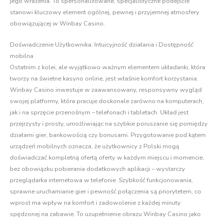
jego wrażenia. To spersonalizowane, specjalistyczne podejście
stanowi kluczowy element ogólnej, pewnej i przyjemnej atmosfery
obowiązującej w Winbay Casino.
Doświadczenie Użytkownika: Intuicyjność działania i Dostępność
mobilna
Ostatnim z kolei, ale wyjątkowo ważnym elementem układanki, która
tworzy na świetne kasyno online, jest właśnie komfort korzystania.
Winbay Casino inwestuje w zaawansowany, responsywny wygląd
swojej platformy, która pracuje doskonale zarówno na komputerach,
jak i na sprzęcie przenośnym – telefonach i tabletach. Układ jest
przejrzysty i prosty, umożliwiając na szybkie poruszanie się pomiędzy
działami gier, bankowością czy bonusami. Przygotowanie pod kątem
urządzeń mobilnych oznacza, że użytkownicy z Polski mogą
doświadczać kompletną ofertą oferty w każdym miejscu i momencie,
bez obowiązku pobierania dodatkowych aplikacji – wystarczy
przeglądarka internetowa w telefonie. Szybkość funkcjonowania,
sprawne uruchamianie gier i pewność połączenia są priorytetem, co
wprost ma wpływ na komfort i zadowolenie z każdej minuty
spędzonej na zabawie. To uzupełnienie obrazu Winbay Casino jako