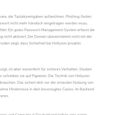
are, die Tastatureingaben aufzeichnen. Phishing-Seiten
Passwort nicht mehr händisch eingetragen werden muss,
 Effekt: Ein gutes Passwort-Management-System erfasst die
g nicht aktiviert. Die Domain übereinstimmt nicht mit der
oden zeigt, dass Sicherheit bei Hollywin proaktiv
igt, ist aber wesentlich für sicheres Verhalten. Studien
 schreiben sie auf Papieren. Die Technik von Hollywin
u brauchen. Das sichert dich vor der erneuten Nutzung von
d ohne Hindernisse in dein bevorzugtes Casino. Im Backend
weren.
hones und Computer in Deutschland liefern eine ganze