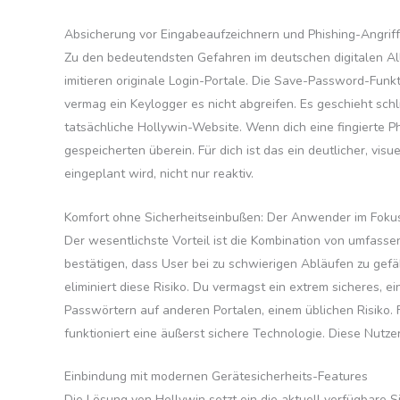
Absicherung vor Eingabeaufzeichnern und Phishing-Angrif
Zu den bedeutendsten Gefahren im deutschen digitalen All
imitieren originale Login-Portale. Die Save-Password-Funk
vermag ein Keylogger es nicht abgreifen. Es geschieht sch
tatsächliche Hollywin-Website. Wenn dich eine fingierte Ph
gespeicherten überein. Für dich ist das ein deutlicher, vi
eingeplant wird, nicht nur reaktiv.
Komfort ohne Sicherheitseinbußen: Der Anwender im Foku
Der wesentlichste Vorteil ist die Kombination von umfassen
bestätigen, dass User bei zu schwierigen Abläufen zu gef
eliminiert diese Risiko. Du vermagst ein extrem sicheres, 
Passwörtern auf anderen Portalen, einem üblichen Risiko. 
funktioniert eine äußerst sichere Technologie. Diese Nutze
Einbindung mit modernen Gerätesicherheits-Features
Die Lösung von Hollywin setzt ein die aktuell verfügbare 