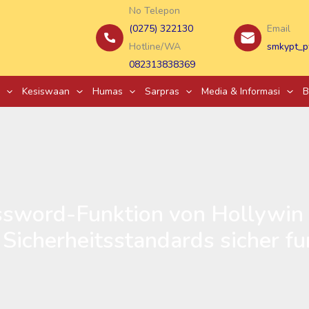
No Telepon
(0275) 322130
Email
Hotline/WA
smkypt_p
082313838369
Kesiswaan
Humas
Sarpras
Media & Informasi
B
sword-Funktion von Hollywin C
Sicherheitsstandards sicher fu