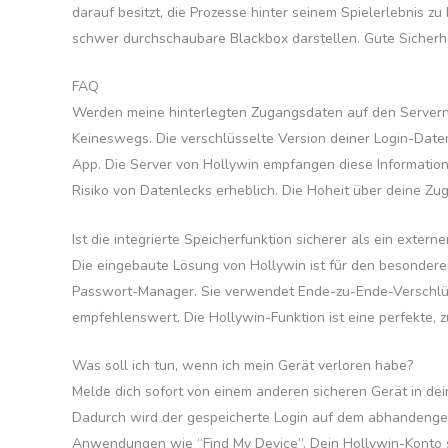
darauf besitzt, die Prozesse hinter seinem Spielerlebnis zu 
schwer durchschaubare Blackbox darstellen. Gute Sicherhe
FAQ
Werden meine hinterlegten Zugangsdaten auf den Servern
Keineswegs. Die verschlüsselte Version deiner Login-Daten
App. Die Server von Hollywin empfangen diese Informatione
Risiko von Datenlecks erheblich. Die Hoheit über deine Zug
Ist die integrierte Speicherfunktion sicherer als ein exte
Die eingebaute Lösung von Hollywin ist für den besondere
Passwort-Manager. Sie verwendet Ende-zu-Ende-Verschlüsse
empfehlenswert. Die Hollywin-Funktion ist eine perfekte, z
Was soll ich tun, wenn ich mein Gerät verloren habe?
Melde dich sofort von einem anderen sicheren Gerät in dei
Dadurch wird der gespeicherte Login auf dem abhandengek
Anwendungen wie “Find My Device”. Dein Hollywin-Konto s