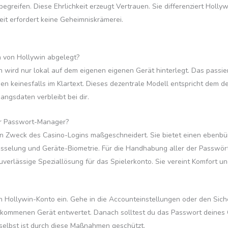
begreifen. Diese Ehrlichkeit erzeugt Vertrauen. Sie differenziert Holly
it erfordert keine Geheimniskrämerei.
 von Hollywin abgelegt?
 wird nur lokal auf dem eigenen eigenen Gerät hinterlegt. Das passie
n keinesfalls im Klartext. Dieses dezentrale Modell entspricht dem de
angsdaten verbleibt bei dir.
rner Passwort-Manager?
n Zweck des Casino-Logins maßgeschneidert. Sie bietet einen ebenbür
lung und Geräte-Biometrie. Für die Handhabung aller der Passwörter 
uverlässige Speziallösung für das Spielerkonto. Sie vereint Komfort u
n Hollywin-Konto ein. Gehe in die Accounteinstellungen oder den Sich
ommenen Gerät entwertet. Danach solltest du das Passwort deines Ge
elbst ist durch diese Maßnahmen geschützt.