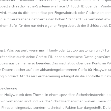
pelt sich in Biometrie-Systeme wie Face ID, Touch ID oder den Windo
ird, musst du dich erst selbst per Fingerabdruck oder Gesichtserkennu
g auf Geräteebene definiert einen hohen Standard. Sie verbindet etwas
inem Safe, für den nur dein eigener Fingerabdruck der Schlüssel ist. Di
st: Was passiert, wenn mein Handy oder Laptop gestohlen wird? Für d
rät selbst durch deine Geräte-PIN oder biometrische Daten geschützt. 
Logins aus der Ferne zu beenden. Das machst du über dein Konto im We
ale Datenspeicher auf dem abhandengekommenen Gerät für Hollywin ung
g blockiert. Mit dieser Fernbedienung erlangst du die Kontrolle zurück
Absicherung
 Hollywin mit dem Thema. In einem speziellen Sicherheitsbereich der
en wo vorhanden sind und welche Schutzmechanismen wirken. Diese I
 Phrasen eingesetzt, sondern technische Fakten klar dargestellt. Du b