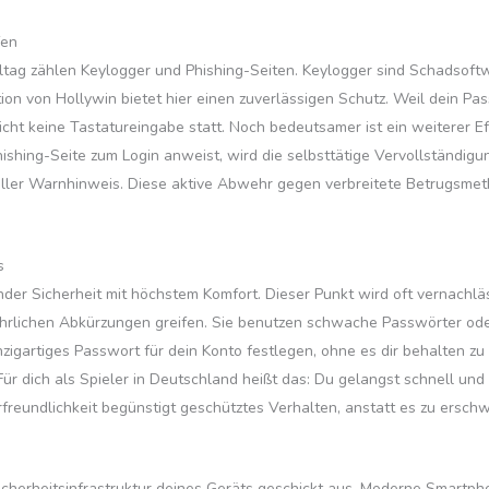
fen
tag zählen Keylogger und Phishing-Seiten. Keylogger sind Schadsoftw
tion von Hollywin bietet hier einen zuverlässigen Schutz. Weil dein 
licht keine Tastatureingabe statt. Noch bedeutsamer ist ein weiterer
ishing-Seite zum Login anweist, wird die selbsttätige Vervollständigun
sueller Warnhinweis. Diese aktive Abwehr gegen verbreitete Betrugsmeth
s
der Sicherheit mit höchstem Komfort. Dieser Punkt wird oft vernachläss
ährlichen Abkürzungen greifen. Sie benutzen schwache Passwörter oder
einzigartiges Passwort für dein Konto festlegen, ohne es dir behalten z
Für dich als Spieler in Deutschland heißt das: Du gelangst schnell un
rfreundlichkeit begünstigt geschütztes Verhalten, anstatt es zu ersch
Sicherheitsinfrastruktur deines Geräts geschickt aus. Moderne Smartp