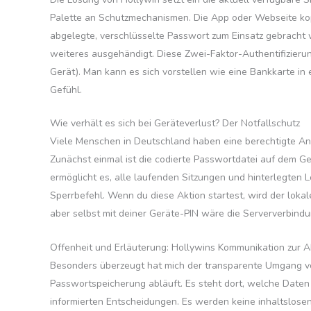
Palette an Schutzmechanismen. Die App oder Webseite kop
abgelegte, verschlüsselte Passwort zum Einsatz gebracht w
weiteres ausgehändigt. Diese Zwei-Faktor-Authentifizierun
Gerät). Man kann es sich vorstellen wie eine Bankkarte in e
Gefühl.
Wie verhält es sich bei Geräteverlust? Der Notfallschutz
Viele Menschen in Deutschland haben eine berechtigte Ang
Zunächst einmal ist die codierte Passwortdatei auf dem Ge
ermöglicht es, alle laufenden Sitzungen und hinterlegten 
Sperrbefehl. Wenn du diese Aktion startest, wird der lok
aber selbst mit deiner Geräte-PIN wäre die Serververbindun
Offenheit und Erläuterung: Hollywins Kommunikation zur 
Besonders überzeugt hat mich der transparente Umgang von
Passwortspeicherung abläuft. Es steht dort, welche Dat
informierten Entscheidungen. Es werden keine inhaltslosen