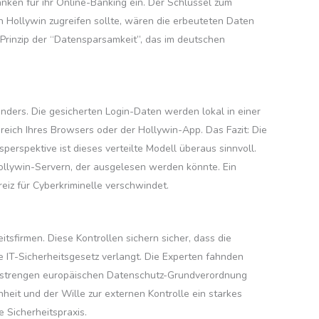
nken für ihr Online-Banking ein. Der Schlüssel zum
n Hollywin zugreifen sollte, wären die erbeuteten Daten
Prinzip der “Datensparsamkeit”, das im deutschen
anders. Die gesicherten Login-Daten werden lokal in einer
eich Ihres Browsers oder der Hollywin-App. Das Fazit: Die
erspektive ist dieses verteilte Modell überaus sinnvoll.
n Hollywin-Servern, der ausgelesen werden könnte. Ein
eiz für Cyberkriminelle verschwindet.
tsfirmen. Diese Kontrollen sichern sicher, dass die
e IT-Sicherheitsgesetz verlangt. Die Experten fahnden
er strengen europäischen Datenschutz-Grundverordnung
eit und der Wille zur externen Kontrolle ein starkes
 Sicherheitspraxis.