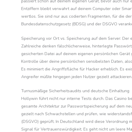
passiert schon auf deinem eigenen Gerät, bevor auch nur 
Entziffern bleibt verwahrt auf deinem Computer oder Smar
wertlos. Sie sind nur aus codierten Fragmenten, für die 
Bundesdatenschutzgesetz (BDSG) und der DSGVO veranker
Speicherung vor Ort vs. Speicherung auf dem Server: Der
Zahlreiche denken fälschlicherweise, hinterlegte Passwörte
gesicherten Datei auf deinem eigenen persönlichen Gerät g
Kontrolle über deine persönlichen sensibelsten Daten, also
Es minimiert die Angriffsfläche für Hacker erheblich. Es ex
Angreifer müßte hingegen jeden Nutzer gezielt attackieren.
Turnusmäßige Sicherheitsaudits und deutsche Einhaltung
Hollywin führt nicht nur interne Tests durch. Das Casino b
gesamte Architektur zur Passwortspeicherung auf dem neues
gezielt nach Schwachstellen und prüfen, wie widerstands
(DSGVO) geprüft. In Deutschland wird diese Verordnung mi
Signal für Vertrauenswürdigkeit. Es geht nicht um leere 