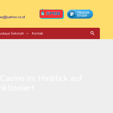
wj@yahoo.co.id
Search
udaya Sekolah
Kontak
asino im Hinblick auf
nktioniert