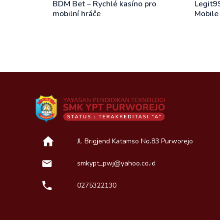
BDM Bet – Rychlé kasíno pro
Legit9
mobilní hráče
Mobile
Jl. Brigjend Katamso No.83 Purworejo
smkypt_pwj@yahoo.co.id
0275322130