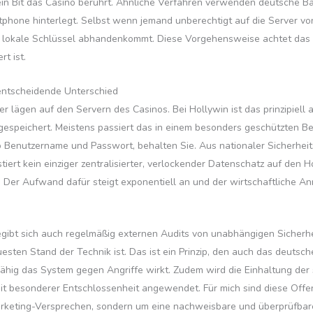
ein Bit das Casino berührt. Ähnliche Verfahren verwenden deutsche Ba
tphone hinterlegt. Selbst wenn jemand unberechtigt auf die Server vo
der lokale Schlüssel abhandenkommt. Diese Vorgehensweise achtet das 
t ist.
 entscheidende Unterschied
r lägen auf den Servern des Casinos. Bei Hollywin ist das prinzipiell 
espeichert. Meistens passiert das in einem besonders geschützten Ber
 Benutzername und Passwort, behalten Sie. Aus nationaler Sicherheitsp
istiert kein einziger zentralisierter, verlockender Datenschatz auf de
 Der Aufwand dafür steigt exponentiell an und der wirtschaftliche Anr
egibt sich auch regelmäßig externen Audits von unabhängigen Sicherhei
ten Stand der Technik ist. Das ist ein Prinzip, den auch das deutsch
fähig das System gegen Angriffe wirkt. Zudem wird die Einhaltung d
t besonderer Entschlossenheit angewendet. Für mich sind diese Offenh
Marketing-Versprechen, sondern um eine nachweisbare und überprüfbare