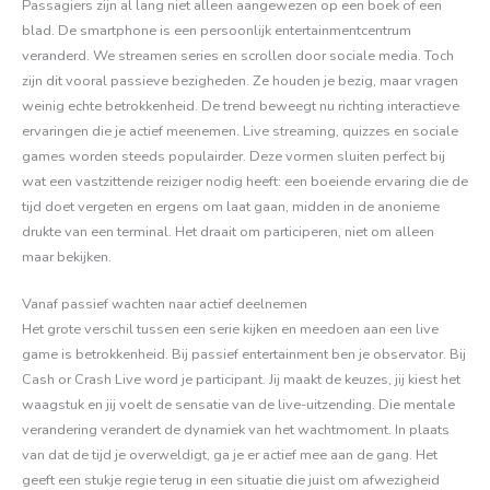
Passagiers zijn al lang niet alleen aangewezen op een boek of een
blad. De smartphone is een persoonlijk entertainmentcentrum
veranderd. We streamen series en scrollen door sociale media. Toch
zijn dit vooral passieve bezigheden. Ze houden je bezig, maar vragen
weinig echte betrokkenheid. De trend beweegt nu richting interactieve
ervaringen die je actief meenemen. Live streaming, quizzes en sociale
games worden steeds populairder. Deze vormen sluiten perfect bij
wat een vastzittende reiziger nodig heeft: een boeiende ervaring die de
tijd doet vergeten en ergens om laat gaan, midden in de anonieme
drukte van een terminal. Het draait om participeren, niet om alleen
maar bekijken.
Vanaf passief wachten naar actief deelnemen
Het grote verschil tussen een serie kijken en meedoen aan een live
game is betrokkenheid. Bij passief entertainment ben je observator. Bij
Cash or Crash Live word je participant. Jij maakt de keuzes, jij kiest het
waagstuk en jij voelt de sensatie van de live-uitzending. Die mentale
verandering verandert de dynamiek van het wachtmoment. In plaats
van dat de tijd je overweldigt, ga je er actief mee aan de gang. Het
geeft een stukje regie terug in een situatie die juist om afwezigheid