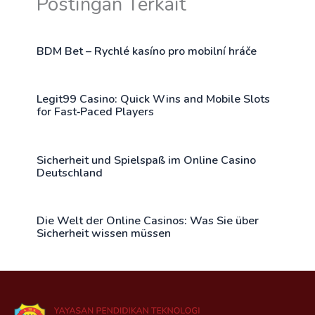
Postingan Terkait
BDM Bet – Rychlé kasíno pro mobilní hráče
Legit99 Casino: Quick Wins and Mobile Slots
for Fast‑Paced Players
Sicherheit und Spielspaß im Online Casino
Deutschland
Die Welt der Online Casinos: Was Sie über
Sicherheit wissen müssen