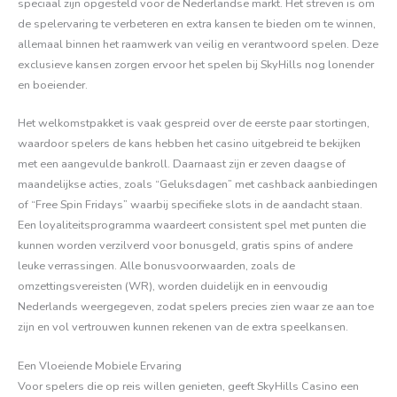
speciaal zijn opgesteld voor de Nederlandse markt. Het streven is om
de spelervaring te verbeteren en extra kansen te bieden om te winnen,
allemaal binnen het raamwerk van veilig en verantwoord spelen. Deze
exclusieve kansen zorgen ervoor het spelen bij SkyHills nog lonender
en boeiender.
Het welkomstpakket is vaak gespreid over de eerste paar stortingen,
waardoor spelers de kans hebben het casino uitgebreid te bekijken
met een aangevulde bankroll. Daarnaast zijn er zeven daagse of
maandelijkse acties, zoals “Geluksdagen” met cashback aanbiedingen
of “Free Spin Fridays” waarbij specifieke slots in de aandacht staan.
Een loyaliteitsprogramma waardeert consistent spel met punten die
kunnen worden verzilverd voor bonusgeld, gratis spins of andere
leuke verrassingen. Alle bonusvoorwaarden, zoals de
omzettingsvereisten (WR), worden duidelijk en in eenvoudig
Nederlands weergegeven, zodat spelers precies zien waar ze aan toe
zijn en vol vertrouwen kunnen rekenen van de extra speelkansen.
Een Vloeiende Mobiele Ervaring
Voor spelers die op reis willen genieten, geeft SkyHills Casino een