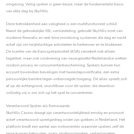
omgeving. Veilig spelen is geen keuze, maar de fundamentele basis
van elke dag bij SkyHills.
Deze betrokkenheid aan veiligheid is een multifunctioneel schild.
Naast de gebruikelijke SSL-versleuteling, gebruikt SkyHills inzet van
moderne firewalls en real-time monitoring systemen die dag en nacht
actief zijn om twijfelachtige activiteiten te herkennen en te blokkeren.
De licentie van de Kansspelautoriteit (KSA) verzekert niet alleen
legaliteit, maar ook voldoening van nauwgezette Nederlandse wetten
rondom privacy en consumentenbescherming. Spelers kunnen hun
account bovendien beveiligen met tweestapsverificatie, een extra
persoonlijke barrière tegen onbevoegde toegang. Dit alles speelt zich
af op de achtergrond, onzichtbaar voor de speler, die daardoor
volledig vrij is om zich op het spel te concentreren.
Verantwoord Spelen als Kernwaarde
SkyHills Casino draagt zijn verantwoordelijkheid ernstig en promoot
actief verantwoord speelgedrag onder zijn gokkers in Nederland. Het
platform biedt een aantal aan instrumenten waarmee spelers zelf de
regie kunnen behouden, zoals stortingslimieten, verlieslimieten,