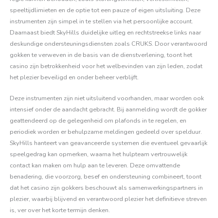
speeltijdlimieten en de optie tot een pauze of eigen uitsluiting. Deze
instrumenten zijn simpel in te stellen via het persoonlijke account.
Daarnaast biedt SkyHills duidelijke uitleg en rechtstreekse links naar
deskundige ondersteuningsdiensten zoals CRUKS. Door verantwoord
gokken te verweven in de basis van de dienstverlening, toont het
casino zijn betrokkenheid voor het welbevinden van zijn leden, zodat
het plezier beveiligd en onder beheer verblijft.
Deze instrumenten zijn niet uitsluitend voorhanden, maar worden ook
intensief onder de aandacht gebracht. Bij aanmelding wordt de gokker
geattendeerd op de gelegenheid om plafonds in te regelen, en
periodiek worden er behulpzame meldingen gedeeld over spelduur.
SkyHills hanteert van geavanceerde systemen die eventueel gevaarlijk
speelgedrag kan opmerken, waarna het hulpteam vertrouwelijk
contact kan maken om hulp aan te leveren. Deze omvattende
benadering, die voorzorg, besef en ondersteuning combineert, toont
dat het casino zijn gokkers beschouwt als samenwerkingspartners in
plezier, waarbij blijvend en verantwoord plezier het definitieve streven
is, ver over het korte termijn denken.