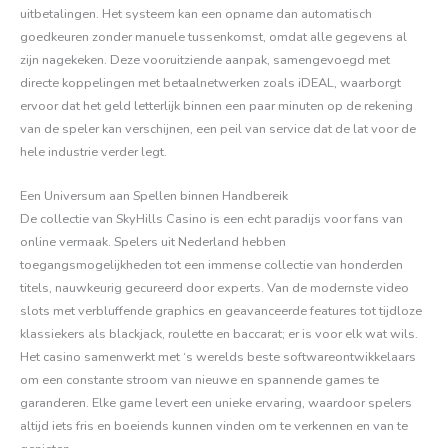
uitbetalingen. Het systeem kan een opname dan automatisch
goedkeuren zonder manuele tussenkomst, omdat alle gegevens al
zijn nagekeken. Deze vooruitziende aanpak, samengevoegd met
directe koppelingen met betaalnetwerken zoals iDEAL, waarborgt
ervoor dat het geld letterlijk binnen een paar minuten op de rekening
van de speler kan verschijnen, een peil van service dat de lat voor de
hele industrie verder legt.
Een Universum aan Spellen binnen Handbereik
De collectie van SkyHills Casino is een echt paradijs voor fans van
online vermaak. Spelers uit Nederland hebben
toegangsmogelijkheden tot een immense collectie van honderden
titels, nauwkeurig gecureerd door experts. Van de modernste video
slots met verbluffende graphics en geavanceerde features tot tijdloze
klassiekers als blackjack, roulette en baccarat; er is voor elk wat wils.
Het casino samenwerkt met ‘s werelds beste softwareontwikkelaars
om een constante stroom van nieuwe en spannende games te
garanderen. Elke game levert een unieke ervaring, waardoor spelers
altijd iets fris en boeiends kunnen vinden om te verkennen en van te