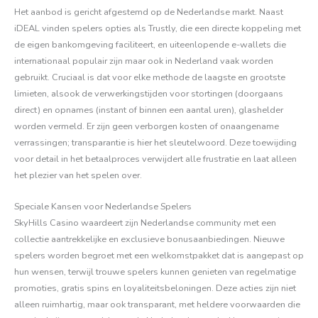
Het aanbod is gericht afgestemd op de Nederlandse markt. Naast
iDEAL vinden spelers opties als Trustly, die een directe koppeling met
de eigen bankomgeving faciliteert, en uiteenlopende e-wallets die
internationaal populair zijn maar ook in Nederland vaak worden
gebruikt. Cruciaal is dat voor elke methode de laagste en grootste
limieten, alsook de verwerkingstijden voor stortingen (doorgaans
direct) en opnames (instant of binnen een aantal uren), glashelder
worden vermeld. Er zijn geen verborgen kosten of onaangename
verrassingen; transparantie is hier het sleutelwoord. Deze toewijding
voor detail in het betaalproces verwijdert alle frustratie en laat alleen
het plezier van het spelen over.
Speciale Kansen voor Nederlandse Spelers
SkyHills Casino waardeert zijn Nederlandse community met een
collectie aantrekkelijke en exclusieve bonusaanbiedingen. Nieuwe
spelers worden begroet met een welkomstpakket dat is aangepast op
hun wensen, terwijl trouwe spelers kunnen genieten van regelmatige
promoties, gratis spins en loyaliteitsbeloningen. Deze acties zijn niet
alleen ruimhartig, maar ook transparant, met heldere voorwaarden die