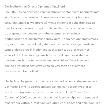
De Snelheid van Directe Opnames Ontcijferd
SkyHills Casino heeft een een baanbrekende standaard neergezet met
zijn directe opnamebeleid. In een sector waar wachttijden vaak
teleurstellend zijn, waarborgt SkyHills ervoor dat behaalde gelden
direct vrij komen voor de speler. Dit snelle proces is realiseerbaar
door geautomatiseerde controlesystemen en effectieve
partnerschappen met betalingsproviders. Zodra een opnameverzoek
is geaccordeerd, wordt het geld vaak na minuten overgemaakt, een
tempo die spelers in Nederland zeer weten te appreciëren. Het
verwijdert het overbodige wachten en biedt spelers in staat om
meteen over hun winsten te kunnen beschikken. Deze inzet aan
snelheid versterkt het vertrouwen en verbetert de algemene
tevredenheid beduidend.
Het technische geheim achter deze snelheid schuilt in de preventieve
verificatie. SkyHills spoort spelers aan om hun account vooraf te
verifiëren, nog voor het eerste opnameverzoek. Dit “Know Your
Customer” (KYC) proces wordt vriendelijk en behulpzaam uitgevoerd,
maar zodra voltooid, staat de weg open voor nagenoeg onmiddellijke