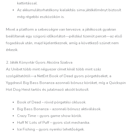
kattintással.
Az akkumulátorhatékony kialakítás sima játékélményt biztosít
még régebbi eszközökön is.
Mivel a platform a sebességre van tervezve, a játékosok gyakran
beállítanak egy szigorú időkorlátot—például tizenöt percet—az első
fogadásuk után, majd kijelentkeznek, amíg a következő szünet nem
érkezik.
2. Játék Könyvtár Gyors Akcióra Szabva
Az Unibet több mint négyezer címet kínál több mint száz
szolgáltatótól—a NetEnt Book of Dead gyors pörgetéseket, a
Yggdrasil Big Bass Bonanza azonnali bónusz köröket, míg a Quickspin
Hot Dog Heist tartós és jutalmazó akciót biztosít.
Book of Dead – rövid pörgetési ciklusok.
Big Bass Bonanza – azonnali bónusz aktiválások.
Crazy Time – gyors game show körök.
Huff N’ Lots of Puff – gyors slot mechanika.
Ice Fishing – gyors nyerési lehetőségek.