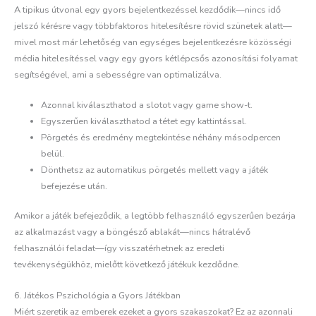
A tipikus útvonal egy gyors bejelentkezéssel kezdődik—nincs idő
jelszó kérésre vagy többfaktoros hitelesítésre rövid szünetek alatt—
mivel most már lehetőség van egységes bejelentkezésre közösségi
média hitelesítéssel vagy egy gyors kétlépcsős azonosítási folyamat
segítségével, ami a sebességre van optimalizálva.
Azonnal kiválaszthatod a slotot vagy game show-t.
Egyszerűen kiválaszthatod a tétet egy kattintással.
Pörgetés és eredmény megtekintése néhány másodpercen
belül.
Dönthetsz az automatikus pörgetés mellett vagy a játék
befejezése után.
Amikor a játék befejeződik, a legtöbb felhasználó egyszerűen bezárja
az alkalmazást vagy a böngésző ablakát—nincs hátralévő
felhasználói feladat—így visszatérhetnek az eredeti
tevékenységükhöz, mielőtt következő játékuk kezdődne.
6. Játékos Pszichológia a Gyors Játékban
Miért szeretik az emberek ezeket a gyors szakaszokat? Ez az azonnali