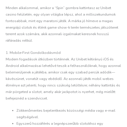
e
Minden alkalommal, amikor a “Spin” gombra kattintasz az Unibet
casino felületén, egy olyan világba lépsz, ahol a milliszekundumok
e
fontosabbak, mint egy maratoni játék. A márka jó hírneve a magas
energiájú slotok és élénk game show-k terén természetes játszóteret
teremt azok számára, akik azonnali izgalmakat keresnek hosszú
e
ráfáradás nélkül.
e
1. Mobile‑First Gondolkodásmód
Modern fogadások útközben történnek. Az Unibet kétirányú iOS és
Android alkalmazásai lehetővé teszik a felhasználóknak, hogy azonnal
e
belemerüljenek a játékba, amikor csak egy szabad percük adódik—
kávészünet, vonatút vagy ebédidő. Az azonnali játék mobil webes
e
élménye azt jelenti, hogy nincs szükség letöltésre; néhány kattintás és
már pörgeted a slotot, amely akár jackpotot is nyerhet, még mielőtt
befejeznéd a szendvicset.
Zökkenőmentes bejelentkezés közösségi média vagy e-mail
segítségével.
Egyszerű hozzáférés a legnépszerűbb slotokhoz egy