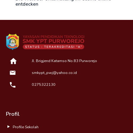
entdecken
Jl. Brigjend Katamso No.83 Purworejo
smkypt_pwj@yahoo.co.id
0275322130
Profil
Profile Sekolah