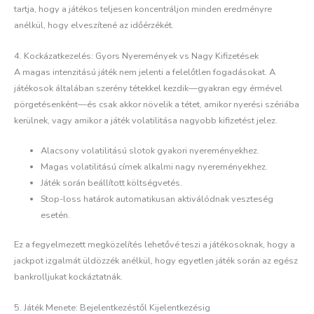
tartja, hogy a játékos teljesen koncentráljon minden eredményre
anélkül, hogy elveszítené az időérzékét.
4. Kockázatkezelés: Gyors Nyeremények vs Nagy Kifizetések
A magas intenzitású játék nem jelenti a felelőtlen fogadásokat. A
játékosok általában szerény tétekkel kezdik—gyakran egy érmével
pörgetésenként—és csak akkor növelik a tétet, amikor nyerési szériába
kerülnek, vagy amikor a játék volatilitása nagyobb kifizetést jelez.
Alacsony volatilitású slotok gyakori nyereményekhez.
Magas volatilitású címek alkalmi nagy nyereményekhez.
Játék során beállított költségvetés.
Stop-loss határok automatikusan aktiválódnak veszteség
esetén.
Ez a fegyelmezett megközelítés lehetővé teszi a játékosoknak, hogy a
jackpot izgalmát üldözzék anélkül, hogy egyetlen játék során az egész
bankrolljukat kockáztatnák.
5. Játék Menete: Bejelentkezéstől Kijelentkezésig