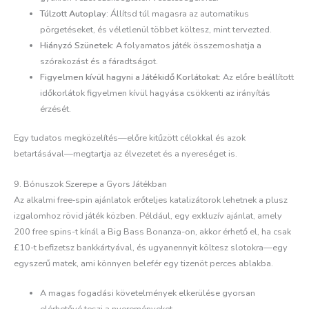
Túlzott Autoplay:
Állítsd túl magasra az automatikus
pörgetéseket, és véletlenül többet költesz, mint tervezted.
Hiányzó Szünetek:
A folyamatos játék összemoshatja a
szórakozást és a fáradtságot.
Figyelmen kívül hagyni a Játékidő Korlátokat:
Az előre beállított
időkorlátok figyelmen kívül hagyása csökkenti az irányítás
érzését.
Egy tudatos megközelítés—előre kitűzött célokkal és azok
betartásával—megtartja az élvezetet és a nyereséget is.
9. Bónuszok Szerepe a Gyors Játékban
Az alkalmi free‑spin ajánlatok erőteljes katalizátorok lehetnek a plusz
izgalomhoz rövid játék közben. Például, egy exkluzív ajánlat, amely
200 free spins-t kínál a Big Bass Bonanza-on, akkor érhető el, ha csak
£10-t befizetsz bankkártyával, és ugyanennyit költesz slotokra—egy
egyszerű matek, ami könnyen belefér egy tizenöt perces ablakba.
A magas fogadási követelmények elkerülése gyorsan