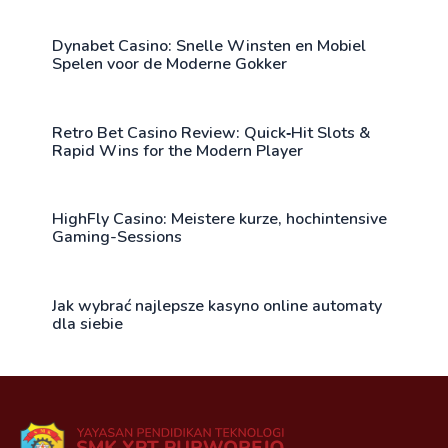
Dynabet Casino: Snelle Winsten en Mobiel
Spelen voor de Moderne Gokker
Retro Bet Casino Review: Quick‑Hit Slots &
Rapid Wins for the Modern Player
HighFly Casino: Meistere kurze, hochintensive
Gaming-Sessions
Jak wybrać najlepsze kasyno online automaty
dla siebie