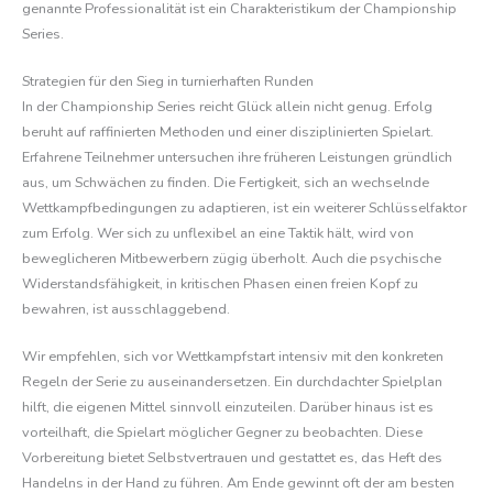
genannte Professionalität ist ein Charakteristikum der Championship
Series.
Strategien für den Sieg in turnierhaften Runden
In der Championship Series reicht Glück allein nicht genug. Erfolg
beruht auf raffinierten Methoden und einer disziplinierten Spielart.
Erfahrene Teilnehmer untersuchen ihre früheren Leistungen gründlich
aus, um Schwächen zu finden. Die Fertigkeit, sich an wechselnde
Wettkampfbedingungen zu adaptieren, ist ein weiterer Schlüsselfaktor
zum Erfolg. Wer sich zu unflexibel an eine Taktik hält, wird von
beweglicheren Mitbewerbern zügig überholt. Auch die psychische
Widerstandsfähigkeit, in kritischen Phasen einen freien Kopf zu
bewahren, ist ausschlaggebend.
Wir empfehlen, sich vor Wettkampfstart intensiv mit den konkreten
Regeln der Serie zu auseinandersetzen. Ein durchdachter Spielplan
hilft, die eigenen Mittel sinnvoll einzuteilen. Darüber hinaus ist es
vorteilhaft, die Spielart möglicher Gegner zu beobachten. Diese
Vorbereitung bietet Selbstvertrauen und gestattet es, das Heft des
Handelns in der Hand zu führen. Am Ende gewinnt oft der am besten