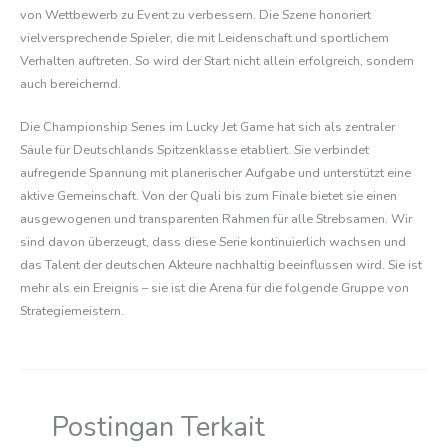
von Wettbewerb zu Event zu verbessern. Die Szene honoriert
vielversprechende Spieler, die mit Leidenschaft und sportlichem
Verhalten auftreten. So wird der Start nicht allein erfolgreich, sondern
auch bereichernd.
Die Championship Series im Lucky Jet Game hat sich als zentraler
Säule für Deutschlands Spitzenklasse etabliert. Sie verbindet
aufregende Spannung mit planerischer Aufgabe und unterstützt eine
aktive Gemeinschaft. Von der Quali bis zum Finale bietet sie einen
ausgewogenen und transparenten Rahmen für alle Strebsamen. Wir
sind davon überzeugt, dass diese Serie kontinuierlich wachsen und
das Talent der deutschen Akteure nachhaltig beeinflussen wird. Sie ist
mehr als ein Ereignis – sie ist die Arena für die folgende Gruppe von
Strategiemeistern.
Postingan Terkait