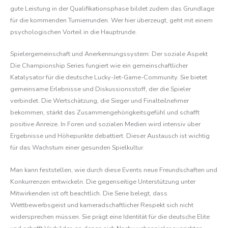
gute Leistung in der Qualifikationsphase bildet zudem das Grundlage
für die kommenden Turnierrunden. Wer hier überzeugt, geht mit einem
psychologischen Vorteil in die Hauptrunde.
Spielergemeinschaft und Anerkennungssystem: Der soziale Aspekt
Die Championship Series fungiert wie ein gemeinschaftlicher
Katalysator für die deutsche Lucky-Jet-Game-Community. Sie bietet
gemeinsame Erlebnisse und Diskussionsstoff, der die Spieler
verbindet. Die Wertschätzung, die Sieger und Finalteilnehmer
bekommen, stärkt das Zusammengehörigkeitsgefühl und schafft
positive Anreize. In Foren und sozialen Medien wird intensiv über
Ergebnisse und Höhepunkte debattiert. Dieser Austausch ist wichtig
für das Wachstum einer gesunden Spielkultur.
Man kann feststellen, wie durch diese Events neue Freundschaften und
Konkurrenzen entwickeln. Die gegenseitige Unterstützung unter
Mitwirkenden ist oft beachtlich. Die Serie belegt, dass
Wettbewerbsgeist und kameradschaftlicher Respekt sich nicht
widersprechen müssen. Sie prägt eine Identität für die deutsche Elite