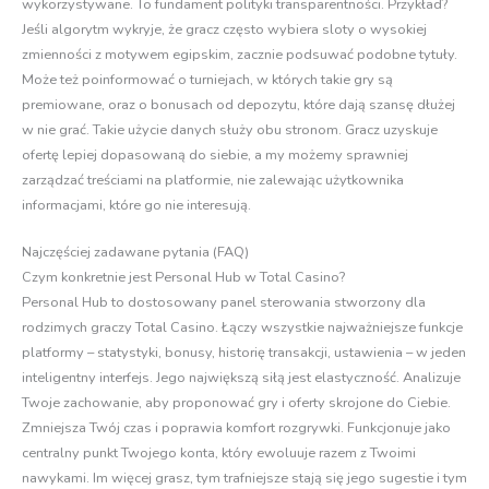
wykorzystywane. To fundament polityki transparentności. Przykład?
Jeśli algorytm wykryje, że gracz często wybiera sloty o wysokiej
zmienności z motywem egipskim, zacznie podsuwać podobne tytuły.
Może też poinformować o turniejach, w których takie gry są
premiowane, oraz o bonusach od depozytu, które dają szansę dłużej
w nie grać. Takie użycie danych służy obu stronom. Gracz uzyskuje
ofertę lepiej dopasowaną do siebie, a my możemy sprawniej
zarządzać treściami na platformie, nie zalewając użytkownika
informacjami, które go nie interesują.
Najczęściej zadawane pytania (FAQ)
Czym konkretnie jest Personal Hub w Total Casino?
Personal Hub to dostosowany panel sterowania stworzony dla
rodzimych graczy Total Casino. Łączy wszystkie najważniejsze funkcje
platformy – statystyki, bonusy, historię transakcji, ustawienia – w jeden
inteligentny interfejs. Jego największą siłą jest elastyczność. Analizuje
Twoje zachowanie, aby proponować gry i oferty skrojone do Ciebie.
Zmniejsza Twój czas i poprawia komfort rozgrywki. Funkcjonuje jako
centralny punkt Twojego konta, który ewoluuje razem z Twoimi
nawykami. Im więcej grasz, tym trafniejsze stają się jego sugestie i tym