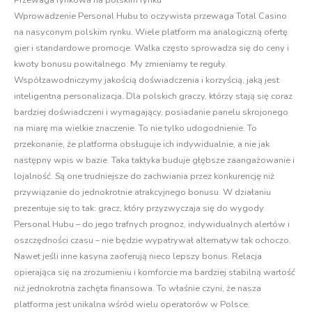
Przewaga rynkowa na polskim rynku
Wprowadzenie Personal Hubu to oczywista przewaga Total Casino
na nasyconym polskim rynku. Wiele platform ma analogiczną ofertę
gier i standardowe promocje. Walka często sprowadza się do ceny i
kwoty bonusu powitalnego. My zmieniamy te reguły.
Współzawodniczymy jakością doświadczenia i korzyścią, jaką jest
inteligentna personalizacja. Dla polskich graczy, którzy stają się coraz
bardziej doświadczeni i wymagający, posiadanie panelu skrojonego
na miarę ma wielkie znaczenie. To nie tylko udogodnienie. To
przekonanie, że platforma obsługuje ich indywidualnie, a nie jak
następny wpis w bazie. Taka taktyka buduje głębsze zaangażowanie i
lojalność. Są one trudniejsze do zachwiania przez konkurencję niż
przywiązanie do jednokrotnie atrakcyjnego bonusu. W działaniu
prezentuje się to tak: gracz, który przyzwyczaja się do wygody
Personal Hubu – do jego trafnych prognoz, indywidualnych alertów i
oszczędności czasu – nie będzie wypatrywał alternatyw tak ochoczo.
Nawet jeśli inne kasyna zaoferują nieco lepszy bonus. Relacja
opierająca się na zrozumieniu i komforcie ma bardziej stabilną wartość
niż jednokrotna zachęta finansowa. To właśnie czyni, że nasza
platforma jest unikalna wśród wielu operatorów w Polsce.