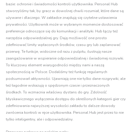
bazie: ochronie i świadomości kontroli użytkownika. Personal Hub
stworzyliśmy tak, by gracz w dowolnej chwili rozumiał, które dane są
używane i dlaczego. W zakładce znajdują się czytelne ustawienia
prywatności. Użytkownik może w wybranym momencie dostosować
preferencje odnoszące się do komunikacji i analityki. Hub łączy też
narzędzia odpowiedzialnej gry. Dają możliwość one prosto
zdefiniować limity wpłaconych środków, czasu gry lub zaplanować
przerwę. Te funkcje, widoczne od razu z pulpitu, ilustrują nasze
zaangażowanie w wspieranie odpowiedzialnej i świadomej rozrywki.
To kluczowy element wiarygodności między nami a naszą
społecznością w Polsce. Dodaliśmy też funkcję regularnych
podsumowań aktywności. Ujawniają one nie tylko dane rozgrywki, ale
też łagodnie wskazują o spędzonym czasie i przeznaczonych
środkach. To wzmacnia właściwy dystans do gry. Zdolność
błyskawicznego wyłączenia dostępu do określonych kategorii gier czy
zdefiniowania najwyższej wysokości zakładu to dalsze dowody
zwrócenia kontroli w ręce użytkownika. Personal Hub jest przez to nie
tylko inteligentny, ale i odpowiedzialny.