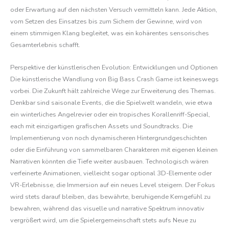
oder Erwartung auf den nächsten Versuch vermitteln kann. Jede Aktion,
vom Setzen des Einsatzes bis zum Sichern der Gewinne, wird von
einem stimmigen Klang begleitet, was ein kohärentes sensorisches
Gesamterlebnis schafft.
Perspektive der künstlerischen Evolution: Entwicklungen und Optionen
Die künstlerische Wandlung von Big Bass Crash Game ist keineswegs
vorbei. Die Zukunft hält zahlreiche Wege zur Erweiterung des Themas.
Denkbar sind saisonale Events, die die Spielwelt wandeln, wie etwa
ein winterliches Angelrevier oder ein tropisches Korallenriff-Special,
each mit einzigartigen grafischen Assets und Soundtracks. Die
Implementierung von noch dynamischeren Hintergrundgeschichten
oder die Einführung von sammelbaren Charakteren mit eigenen kleinen
Narrativen könnten die Tiefe weiter ausbauen. Technologisch wären
verfeinerte Animationen, vielleicht sogar optional 3D-Elemente oder
VR-Erlebnisse, die Immersion auf ein neues Level steigern. Der Fokus
wird stets darauf bleiben, das bewährte, beruhigende Kerngefühl zu
bewahren, während das visuelle und narrative Spektrum innovativ
vergrößert wird, um die Spielergemeinschaft stets aufs Neue zu