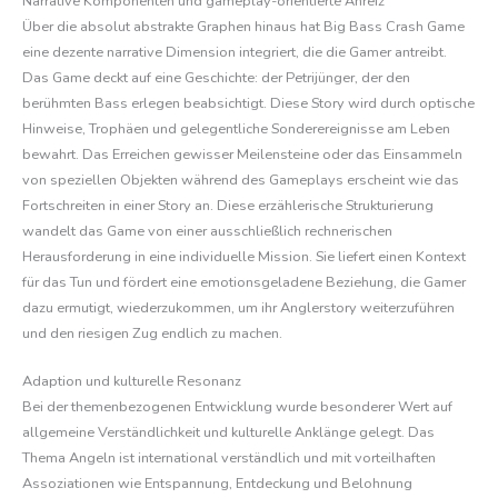
Narrative Komponenten und gameplay-orientierte Anreiz
Über die absolut abstrakte Graphen hinaus hat Big Bass Crash Game
eine dezente narrative Dimension integriert, die die Gamer antreibt.
Das Game deckt auf eine Geschichte: der Petrijünger, der den
berühmten Bass erlegen beabsichtigt. Diese Story wird durch optische
Hinweise, Trophäen und gelegentliche Sonderereignisse am Leben
bewahrt. Das Erreichen gewisser Meilensteine oder das Einsammeln
von speziellen Objekten während des Gameplays erscheint wie das
Fortschreiten in einer Story an. Diese erzählerische Strukturierung
wandelt das Game von einer ausschließlich rechnerischen
Herausforderung in eine individuelle Mission. Sie liefert einen Kontext
für das Tun und fördert eine emotionsgeladene Beziehung, die Gamer
dazu ermutigt, wiederzukommen, um ihr Anglerstory weiterzuführen
und den riesigen Zug endlich zu machen.
Adaption und kulturelle Resonanz
Bei der themenbezogenen Entwicklung wurde besonderer Wert auf
allgemeine Verständlichkeit und kulturelle Anklänge gelegt. Das
Thema Angeln ist international verständlich und mit vorteilhaften
Assoziationen wie Entspannung, Entdeckung und Belohnung