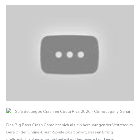
e
e
e
e
e
e
Das Big Bass Crash Game hat sich als ein herausragender Vertreter im
Bereich der Online-Crash-Spiele positioniert, dessen Erfolg
maßgeblich auf einer wohlüberlegten Themenwelt und einer