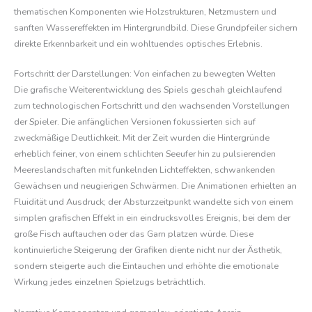
thematischen Komponenten wie Holzstrukturen, Netzmustern und
sanften Wassereffekten im Hintergrundbild. Diese Grundpfeiler sichern
direkte Erkennbarkeit und ein wohltuendes optisches Erlebnis.
Fortschritt der Darstellungen: Von einfachen zu bewegten Welten
Die grafische Weiterentwicklung des Spiels geschah gleichlaufend
zum technologischen Fortschritt und den wachsenden Vorstellungen
der Spieler. Die anfänglichen Versionen fokussierten sich auf
zweckmäßige Deutlichkeit. Mit der Zeit wurden die Hintergründe
erheblich feiner, von einem schlichten Seeufer hin zu pulsierenden
Meereslandschaften mit funkelnden Lichteffekten, schwankenden
Gewächsen und neugierigen Schwärmen. Die Animationen erhielten an
Fluidität und Ausdruck; der Absturzzeitpunkt wandelte sich von einem
simplen grafischen Effekt in ein eindrucksvolles Ereignis, bei dem der
große Fisch auftauchen oder das Garn platzen würde. Diese
kontinuierliche Steigerung der Grafiken diente nicht nur der Ästhetik,
sondern steigerte auch die Eintauchen und erhöhte die emotionale
Wirkung jedes einzelnen Spielzugs beträchtlich.