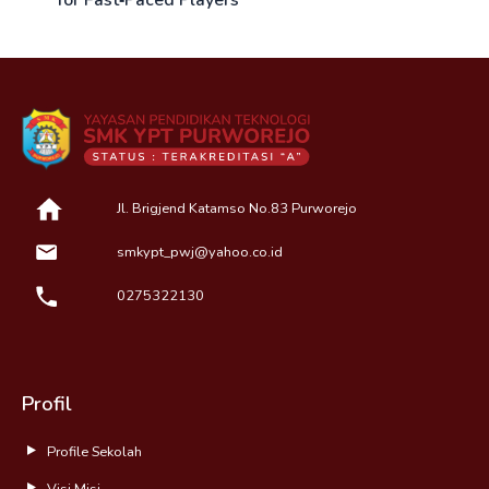
for Fast‑Paced Players
Jl. Brigjend Katamso No.83 Purworejo
smkypt_pwj@yahoo.co.id
0275322130
Profil
Profile Sekolah
Visi Misi