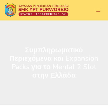
Skip
Main
to
Menu
content
Συμπληρωματικό
Περιεχόμενα και Expansion
Packs για το Mental 2 Slot
στην Ελλάδα
e
e