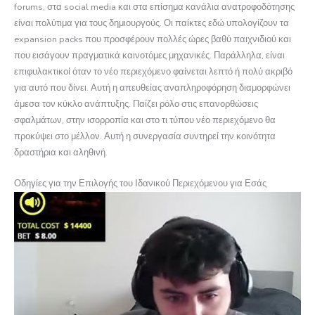
forums, στα social media και στα επίσημα κανάλια ανατροφοδότησης
είναι πολύτιμα για τους δημιουργούς. Οι παίκτες εδώ υπολογίζουν τα
expansion packs που προσφέρουν πολλές ώρες βαθύ παιχνιδιού και
που εισάγουν πραγματικά καινοτόμες μηχανικές. Παράλληλα, είναι
επιφυλακτικοί όταν το νέο περιεχόμενο φαίνεται λεπτό ή πολύ ακριβό
για αυτό που δίνει. Αυτή η απευθείας αναπληροφόρηση διαμορφώνει
άμεσα τον κύκλο ανάπτυξης. Παίζει ρόλο στις επανορθώσεις
σφαλμάτων, στην ισορροπία και στο τι τύπου νέο περιεχόμενο θα
προκύψει στο μέλλον. Αυτή η συνεργασία συντηρεί την κοινότητα
δραστήρια και αληθινή.
Οδηγίες για την Επιλογής του Ιδανικού Περιεχόμενου για Εσάς