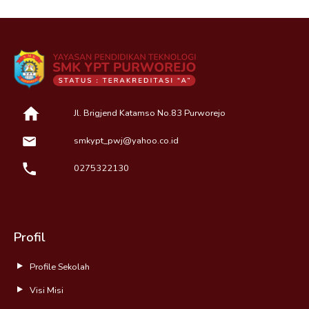
Jl. Brigjend Katamso No.83 Purworejo
smkypt_pwj@yahoo.co.id
0275322130
Profil
Profile Sekolah
Visi Misi