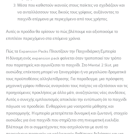
Μέσα που καθιστούν ικανούς στους παίκτες να σχεδιάζουν και
να ανταλλάσσουν τους δικούς τους γρίφους, αυξάνοντας το
παιχνίδι ατέρμονα με περιεχόμενο από τους χρήστες.
Αυτές οι προόδοι θα ορίσουν το πώς βλέπουμε και αξιοποιούμε το
επιπλέον περιεχόμενο στα επόμενα χρόνια.
Πώς τα Expansion Packs Πλουτίζουν την Παιχνιδιάρικη Εμπειρία
Η δύναμη ενός expansion pack φαίνεται όταν τροποποιεί τον τρόπο
που παρατηρείς και αγωνίζεσαι το παιχνίδι. Στο Mental 2 Slot, μια
ουσιώδης επέκταση μπορεί να ξαναγράψει ή να μεγαλώσει δραματικά
τους προϋποθέσεις αλληλεπίδρασης. Για παραδειγμα, μια πρόσφατη
μηχανική γρίφου πιθανώς αναγκάσει τους παίχτες να εξετάσουν και τις
προηγούμενες προκλήσεις με άλλο μάτι, αναζητώντας νέες συνδέσεις.
Αυτός ο συνεχής εμπλουτισμός αποκλείει την εντύπωση ότι το παιχνίδι
πάγωσε να προοδεύει. Ενθαρρύνει μια νοοτροπία μάθησης και
προσαρμογής. Η εμπειρία μετατρέπεται δυναμική και ζωντανή, στοιχείο
ουσιώδες για ένα παιχνίδι που στηρίζεται στη πνευματική ευελιξία.
Βλέπουμε ότι οι συμμετέχοντες που ασχολούνται με αυτό το