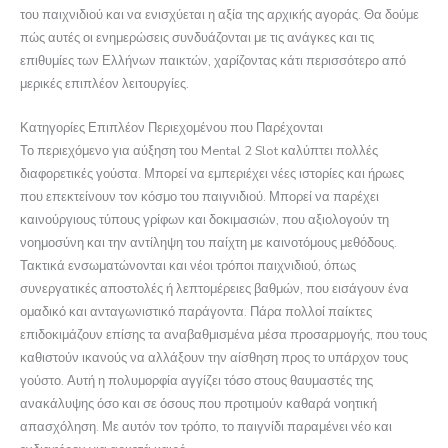
του παιχνιδιού και να ενισχύεται η αξία της αρχικής αγοράς. Θα δούμε
πώς αυτές οι ενημερώσεις συνδυάζονται με τις ανάγκες και τις
επιθυμίες των Ελλήνων παικτών, χαρίζοντας κάτι περισσότερο από
μερικές επιπλέον λειτουργίες.
Κατηγορίες Επιπλέον Περιεχομένου που Παρέχονται
Το περιεχόμενο για αύξηση του Mental 2 Slot καλύπτει πολλές
διαφορετικές γούστα. Μπορεί να εμπεριέχει νέες ιστορίες και ήρωες
που επεκτείνουν τον κόσμο του παιγνιδιού. Μπορεί να παρέχει
καινούργιους τύπους γρίφων και δοκιμασιών, που αξιολογούν τη
νοημοσύνη και την αντίληψη του παίχτη με καινοτόμους μεθόδους.
Τακτικά ενσωματώνονται και νέοι τρόποι παιχνιδιού, όπως
συνεργατικές αποστολές ή λεπτομέρειες βαθμών, που εισάγουν ένα
ομαδικό και ανταγωνιστικό παράγοντα. Πάρα πολλοί παίκτες
επιδοκιμάζουν επίσης τα αναβαθμισμένα μέσα προσαρμογής, που τους
καθιστούν ικανούς να αλλάξουν την αίσθηση προς το υπάρχον τους
γούστο. Αυτή η πολυμορφία αγγίζει τόσο στους θαυμαστές της
ανακάλυψης όσο και σε όσους που προτιμούν καθαρά νοητική
απασχόληση. Με αυτόν τον τρόπο, το παιγνίδι παραμένει νέο και