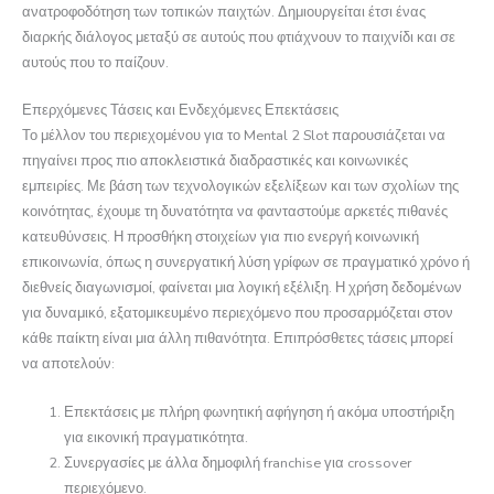
ανατροφοδότηση των τοπικών παιχτών. Δημιουργείται έτσι ένας
διαρκής διάλογος μεταξύ σε αυτούς που φτιάχνουν το παιχνίδι και σε
αυτούς που το παίζουν.
Επερχόμενες Τάσεις και Ενδεχόμενες Επεκτάσεις
Το μέλλον του περιεχομένου για το Mental 2 Slot παρουσιάζεται να
πηγαίνει προς πιο αποκλειστικά διαδραστικές και κοινωνικές
εμπειρίες. Με βάση των τεχνολογικών εξελίξεων και των σχολίων της
κοινότητας, έχουμε τη δυνατότητα να φανταστούμε αρκετές πιθανές
κατευθύνσεις. Η προσθήκη στοιχείων για πιο ενεργή κοινωνική
επικοινωνία, όπως η συνεργατική λύση γρίφων σε πραγματικό χρόνο ή
διεθνείς διαγωνισμοί, φαίνεται μια λογική εξέλιξη. Η χρήση δεδομένων
για δυναμικό, εξατομικευμένο περιεχόμενο που προσαρμόζεται στον
κάθε παίκτη είναι μια άλλη πιθανότητα. Επιπρόσθετες τάσεις μπορεί
να αποτελούν:
Επεκτάσεις με πλήρη φωνητική αφήγηση ή ακόμα υποστήριξη
για εικονική πραγματικότητα.
Συνεργασίες με άλλα δημοφιλή franchise για crossover
περιεχόμενο.