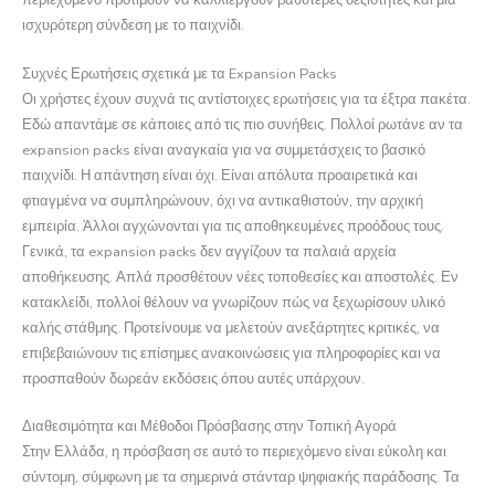
περιεχόμενο προτιμούν να καλλιεργούν βαθύτερες δεξιότητες και μια
ισχυρότερη σύνδεση με το παιχνίδι.
Συχνές Ερωτήσεις σχετικά με τα Expansion Packs
Οι χρήστες έχουν συχνά τις αντίστοιχες ερωτήσεις για τα έξτρα πακέτα.
Εδώ απαντάμε σε κάποιες από τις πιο συνήθεις. Πολλοί ρωτάνε αν τα
expansion packs είναι αναγκαία για να συμμετάσχεις το βασικό
παιχνίδι. Η απάντηση είναι όχι. Είναι απόλυτα προαιρετικά και
φτιαγμένα να συμπληρώνουν, όχι να αντικαθιστούν, την αρχική
εμπειρία. Άλλοι αγχώνονται για τις αποθηκευμένες προόδους τους.
Γενικά, τα expansion packs δεν αγγίζουν τα παλαιά αρχεία
αποθήκευσης. Απλά προσθέτουν νέες τοποθεσίες και αποστολές. Εν
κατακλείδι, πολλοί θέλουν να γνωρίζουν πώς να ξεχωρίσουν υλικό
καλής στάθμης. Προτείνουμε να μελετούν ανεξάρτητες κριτικές, να
επιβεβαιώνουν τις επίσημες ανακοινώσεις για πληροφορίες και να
προσπαθούν δωρεάν εκδόσεις όπου αυτές υπάρχουν.
Διαθεσιμότητα και Μέθοδοι Πρόσβασης στην Τοπική Αγορά
Στην Ελλάδα, η πρόσβαση σε αυτό το περιεχόμενο είναι εύκολη και
σύντομη, σύμφωνη με τα σημερινά στάνταρ ψηφιακής παράδοσης. Τα