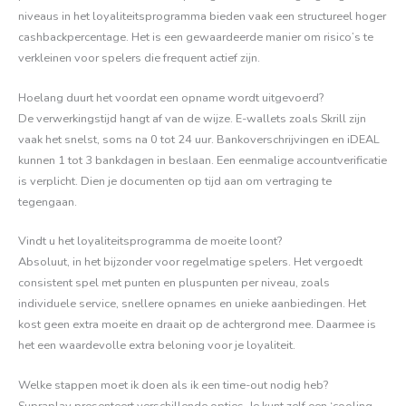
niveaus in het loyaliteitsprogramma bieden vaak een structureel hoger
cashbackpercentage. Het is een gewaardeerde manier om risico’s te
verkleinen voor spelers die frequent actief zijn.
Hoelang duurt het voordat een opname wordt uitgevoerd?
De verwerkingstijd hangt af van de wijze. E-wallets zoals Skrill zijn
vaak het snelst, soms na 0 tot 24 uur. Bankoverschrijvingen en iDEAL
kunnen 1 tot 3 bankdagen in beslaan. Een eenmalige accountverificatie
is verplicht. Dien je documenten op tijd aan om vertraging te
tegengaan.
Vindt u het loyaliteitsprogramma de moeite loont?
Absoluut, in het bijzonder voor regelmatige spelers. Het vergoedt
consistent spel met punten en pluspunten per niveau, zoals
individuele service, snellere opnames en unieke aanbiedingen. Het
kost geen extra moeite en draait op de achtergrond mee. Daarmee is
het een waardevolle extra beloning voor je loyaliteit.
Welke stappen moet ik doen als ik een time-out nodig heb?
Supraplay presenteert verschillende opties. Je kunt zelf een ‘cooling-