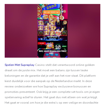
e
e
e
e
e
Spelen Met Supraplay
Casino stelt dat verantwoord online gokken
e
draait om de juiste mix. Het moet een balans zijn tussen leuke
beloningen en de garantie dat je zelf aan het roer staat. Dit platform
kiest duidelijk voor die aanpak op de Nederlandse markt. In deze
review onderzoeken we hoe Supraplay exclusieve bonussen en
promoties presenteert. Ook krijg je een complete set tools om je eigen
spelervaring actief te sturen. Het gaat dus niet alleen om wat je krijgt.
Het gaat er vooral om hoe je die extra’s op een veilige en doordachte