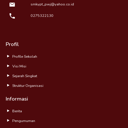
smkypt_pwj@yahoo.co.id
0275322130
Profil
Profile Sekolah
Visi Misi
Sejarah Singkat
Struktur Organisasi
Informasi
Berita
Pengumuman