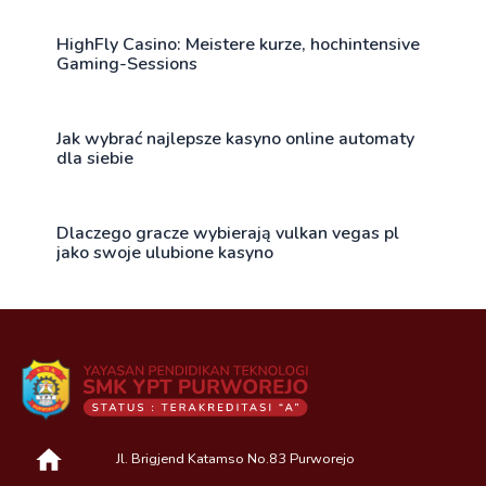
HighFly Casino: Meistere kurze, hochintensive
Gaming-Sessions
Jak wybrać najlepsze kasyno online automaty
dla siebie
Dlaczego gracze wybierają vulkan vegas pl
jako swoje ulubione kasyno
Jl. Brigjend Katamso No.83 Purworejo