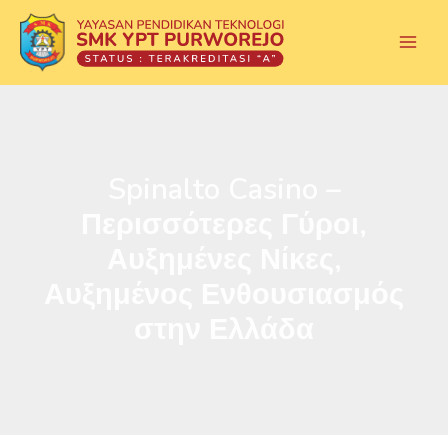
Skip
Main
to
Menu
content
Spinalto Casino –
Περισσότερες Γύροι,
Αυξημένες Νίκες,
Αυξημένος Ενθουσιασμός
στην Ελλάδα
e
e