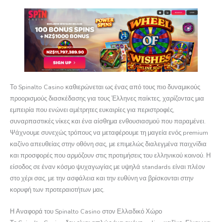
e
e
e
Το Spinalto Casino καθιερώνεται ως ένας από τους πιο δυναμικούς
e
προορισμούς διασκέδασης για τους Έλληνες παίκτες, χαρίζοντας μια
εμπειρία που ενώνει αμέτρητες ευκαιρίες για περιστροφές,
e
συναρπαστικές νίκες και ένα αίσθημα ενθουσιασμού που παραμένει.
Ψάχνουμε συνεχώς τρόπους να μεταφέρουμε τη μαγεία ενός premium
καζίνο απευθείας στην οθόνη σας, με επιμελώς διαλεγμένα παιχνίδια
e
και προσφορές που αρμόζουν στις προτιμήσεις του ελληνικού κοινού. Η
είσοδος σε έναν κόσμο ψυχαγωγίας με υψηλά standards είναι πλέον
στο χέρι σας, με την ασφάλεια και την ευθύνη να βρίσκονται στην
κορυφή των προτεραιοτήτων μας.
Η Αναφορά του Spinalto Casino στον Ελλαδικό Χώρο