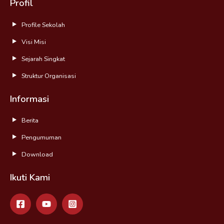
Profil
Profile Sekolah
Visi Misi
Sejarah Singkat
Struktur Organisasi
Informasi
Berita
Pengumuman
Download
Ikuti Kami