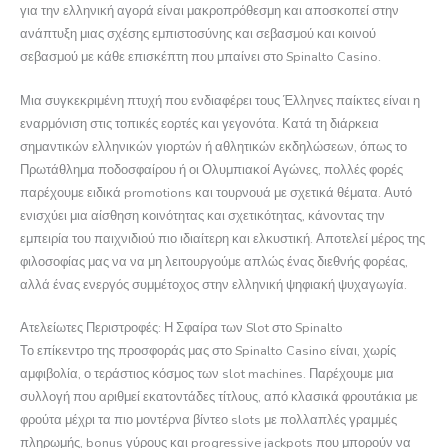
για την ελληνική αγορά είναι μακροπρόθεσμη και αποσκοπεί στην
ανάπτυξη μιας σχέσης εμπιστοσύνης και σεβασμού και κοινού
σεβασμού με κάθε επισκέπτη που μπαίνει στο Spinalto Casino.
Μια συγκεκριμένη πτυχή που ενδιαφέρει τους Έλληνες παίκτες είναι η
εναρμόνιση στις τοπικές εορτές και γεγονότα. Κατά τη διάρκεια
σημαντικών ελληνικών γιορτών ή αθλητικών εκδηλώσεων, όπως το
Πρωτάθλημα ποδοσφαίρου ή οι Ολυμπιακοί Αγώνες, πολλές φορές
παρέχουμε ειδικά promotions και τουρνουά με σχετικά θέματα. Αυτό
ενισχύει μια αίσθηση κοινότητας και σχετικότητας, κάνοντας την
εμπειρία του παιχνιδιού πιο ιδιαίτερη και ελκυστική. Αποτελεί μέρος της
φιλοσοφίας μας να να μη λειτουργούμε απλώς ένας διεθνής φορέας,
αλλά ένας ενεργός συμμέτοχος στην ελληνική ψηφιακή ψυχαγωγία.
Ατελείωτες Περιστροφές: Η Σφαίρα των Slot στο Spinalto
Το επίκεντρο της προσφοράς μας στο Spinalto Casino είναι, χωρίς
αμφιβολία, ο τεράστιος κόσμος των slot machines. Παρέχουμε μια
συλλογή που αριθμεί εκατοντάδες τίτλους, από κλασικά φρουτάκια με
φρούτα μέχρι τα πιο μοντέρνα βίντεο slots με πολλαπλές γραμμές
πληρωμής, bonus γύρους και progressive jackpots που μπορούν να