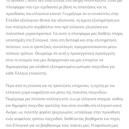
Το Spinalto Casino δεν είναι απλώς ένα ακόμη online καζίνο. Είναι μια
πλατφόρμα που έχει σχεδιαστεί με βάση τις απαιτήσεις και τις
προσδοκίες του ελληνικού κοινού. Γνωρίζουμε ότι οι επισκέπτες στην
Ελλάδα αξιολογούν θετικά την αξιοπιστία, τη άμεση εξυπηρέτηση και
ένα πολύγλωττο περιβάλλον που τιμά ελληνικά γλωσσικά και
πολιτιστικά χαρακτηριστικά. Για αυτό, η πλατφόρμα μας διαθέτει πλήρη
υποστήριξη στα Ελληνικά, τόσο στη διεπαφή και στην εξυπηρέτηση
πελατών, ενώ οι τραπεζικές συναλλαγές πραγματοποιούνται μέσω
τοπικών τρόπων. Θεωρούμε ότι αυτή η προσεγγιστική προσέγγιση
είναι το στοιχείο που μας διαφοροποιεί και μας επιτρέπει να
δημιουργούμε μια αληθινά εξατομικευμένη εμπειρία παιχνιδιού για
κάθε Έλληνα επισκέπτη.
Πέρα από τη γλώσσα και τις τραπεζικές υπηρεσίες, η σχέση με τον
ελληνικό χώρο εκφράζεται και μέσω της ποικιλίας παιχνιδιών.
Παρέχουμε μια πλούσια συλλογή από slot με ελληνικά στοιχεία, καθώς
και δημοφιλή παιχνίδια τραπέζης που είναι συνήθη στο ελληνικό κοινό.
Ακόμα, ως συνεπής φορέας ψυχαγωγίας, εστιάζουμε στην προώθηση
ενός ασφαλούς τρόπου παιχνιδιού, διαθέτοντας βοηθήματα και πηγές
στα Ελληνικά για να βοηθήσουμε τους παίκτες μας. Η αφοσίωση μας