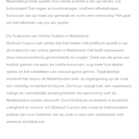
Naarmate je meer speelt, hoe verder je klimt in de vip-levels. De
beloningen? Een eigen accountmanager, snellere uitbetalingen,
bonussen die op maat zijn gemaakt en soms een verrassing. Het gaat
om het erkennen van jou als speler.
De Toekomst van Online Gokken in Nederland
Slotrush Casino ziet verder dan het heden. Het platform speelt in op
de toekomst van online gamen in Nederland. Het blijft vernieuwen
door nieuwe technologische trends te volgen. Denk aan de groei van
mobiel gamen via apps en snelle browsers, nog meer live dealer
opties en het ontdekken van nieuwe game genres. Tegelijkertijd
monitort het casino de Nederlandse wet- en regelgeving op de voet
om volledig compliant te blijven. De focus wijzigt niet: een superieure,
veilige en vermakelijke ervaring bieden die aansluit bij wat de
Nederlandse speler verwacht. Door te blijven investeren in kwaliteit,
veiligheid en service, wil Slotrush Casino een vaste en betrouwbare
partner zijn voor iedereen die op zoek is naar slim spelplezier met
serieuze winstkansen.