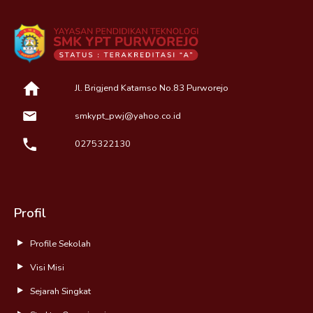
Jl. Brigjend Katamso No.83 Purworejo
smkypt_pwj@yahoo.co.id
0275322130
Profil
Profile Sekolah
Visi Misi
Sejarah Singkat