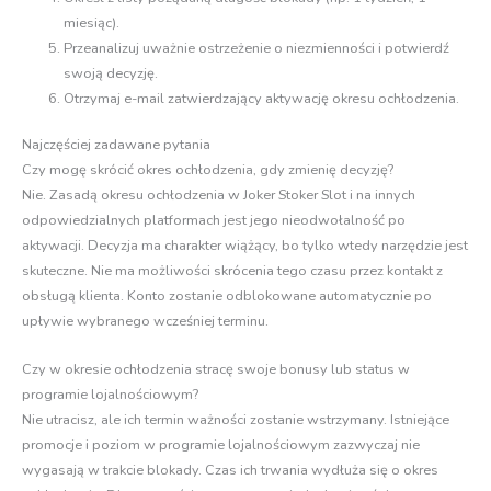
miesiąc).
Przeanalizuj uważnie ostrzeżenie o niezmienności i potwierdź
swoją decyzję.
Otrzymaj e-mail zatwierdzający aktywację okresu ochłodzenia.
Najczęściej zadawane pytania
Czy mogę skrócić okres ochłodzenia, gdy zmienię decyzję?
Nie. Zasadą okresu ochłodzenia w Joker Stoker Slot i na innych
odpowiedzialnych platformach jest jego nieodwołalność po
aktywacji. Decyzja ma charakter wiążący, bo tylko wtedy narzędzie jest
skuteczne. Nie ma możliwości skrócenia tego czasu przez kontakt z
obsługą klienta. Konto zostanie odblokowane automatycznie po
upływie wybranego wcześniej terminu.
Czy w okresie ochłodzenia stracę swoje bonusy lub status w
programie lojalnościowym?
Nie utracisz, ale ich termin ważności zostanie wstrzymany. Istniejące
promocje i poziom w programie lojalnościowym zazwyczaj nie
wygasają w trakcie blokady. Czas ich trwania wydłuża się o okres