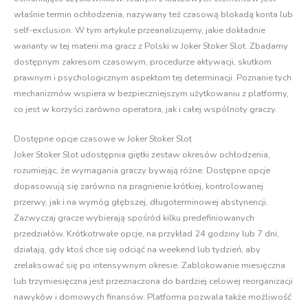
właśnie termin ochłodzenia, nazywany też czasową blokadą konta lub
self-exclusion. W tym artykule przeanalizujemy, jakie dokładnie
warianty w tej materii ma gracz z Polski w Joker Stoker Slot. Zbadamy
dostępnym zakresom czasowym, procedurze aktywacji, skutkom
prawnym i psychologicznym aspektom tej determinacji. Poznanie tych
mechanizmów wspiera w bezpieczniejszym użytkowaniu z platformy,
co jest w korzyści zarówno operatora, jak i całej wspólnoty graczy.
Dostępne opcje czasowe w Joker Stoker Slot
Joker Stoker Slot udostępnia giętki zestaw okresów ochłodzenia,
rozumiejąc, że wymagania graczy bywają różne. Dostępne opcje
dopasowują się zarówno na pragnienie krótkiej, kontrolowanej
przerwy, jak i na wymóg głębszej, długoterminowej abstynencji.
Zazwyczaj gracze wybierają spośród kilku predefiniowanych
przedziałów. Krótkotrwałe opcje, na przykład 24 godziny lub 7 dni,
działają, gdy ktoś chce się odciąć na weekend lub tydzień, aby
zrelaksować się po intensywnym okresie. Zablokowanie miesięczna
lub trzymiesięczna jest przeznaczona do bardziej celowej reorganizacji
nawyków i domowych finansów. Platforma pozwala także możliwość