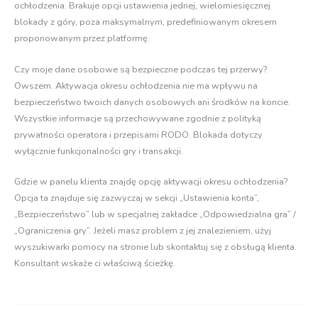
ochłodzenia. Brakuje opcji ustawienia jednej, wielomiesięcznej
blokady z góry, poza maksymalnym, predefiniowanym okresem
proponowanym przez platformę.
Czy moje dane osobowe są bezpieczne podczas tej przerwy?
Owszem. Aktywacja okresu ochłodzenia nie ma wpływu na
bezpieczeństwo twoich danych osobowych ani środków na koncie.
Wszystkie informacje są przechowywane zgodnie z polityką
prywatności operatora i przepisami RODO. Blokada dotyczy
wyłącznie funkcjonalności gry i transakcji.
Gdzie w panelu klienta znajdę opcję aktywacji okresu ochłodzenia?
Opcja ta znajduje się zazwyczaj w sekcji „Ustawienia konta”,
„Bezpieczeństwo” lub w specjalnej zakładce „Odpowiedzialna gra” /
„Ograniczenia gry”. Jeżeli masz problem z jej znalezieniem, użyj
wyszukiwarki pomocy na stronie lub skontaktuj się z obsługą klienta.
Konsultant wskaże ci właściwą ścieżkę.