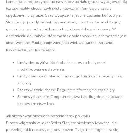
komunikat o odpoczynku lub nawet bez udziału gracza wylogować. Są
też tzw. reality checki, czyli systematyczne informacje o czasie
spędzonym przy grze. Czas wyłączenia jest narzędziem końcowym.
Stosuje się go, gdy delikatniejsze metody nie są skuteczne lub gdy
gracz odczuwa potrzebę kompletnej, obowiązkowej przerwy. W
odróżnieniu do limitów, które można dostosowywać, ochłodzenie jest
nieodwołalne. Funkcjonuje więc jako większa bariera, zarówno
psychicznie, jak i praktycznie.
Limity depozytów:
Kontrola finansowa, elastyczne i
modyfikowalne ustawienia.
Limity czasu sesji:
Nadzór nad długością trwania pojedynczej
sesji gry.
Rzeczywistości checki:
Regularne informacje o czasie gry.
Samowykluczenie:
Długoterminowa lub długoletnia blokada,
najpoważniejszy krok.
Jak aktywować okres ochłodzenia? Krok po kroku
Proces włączania w Joker Stoker Slot jest nieskomplikowana, ale
potrzebuje kilku celowych potwierdzeń. Dzięki temu ogranicza się