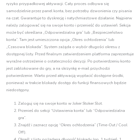
ryzyko przypadkowej aktywacji. Cały proces odbywa się
samodzielnie przez panel konta, bez potrzeby dzwonienia czy pisania
na czat. Gwarantuje to dyskrecję i natychmiastowe działanie. Najpierw
należy zalogować się na swoje konto i przenieść do ustawień. Sekcja
może być określana „Odpowiedzialna gra” lub „Bezpieczeństwo
konta”. Tam jest umieszczona opcja „Okres ochłodzenia” lub
„Czasowa blokada”. System zażąda o wybór długości okresu z
dostępnej listy. Przed finalnym zatwierdzeniem platforma zaprezentuje
wyraźne ostrzeżenie o ostateczności decyzji. Po potwierdzeniu konto
jest zablokowane do gry, a na skrzynkę e-mail przychodzi
potwierdzenie. Warto przed aktywacją wypłacić dostępne środki,
ponieważ w trakcie blokady dostęp do funkcji finansowych będzie
niedostępny.
Zaloguj się na swoje konto w Joker Stoker Slot.
Przenieś do sekcji “Ustawienia konta” lub “Odpowiedzialna
gra”.
Znajdź i zaznacz opcję “Okres ochłodzenia” (Time-Out / Cool
Off).
Określ z listy pożądaną długość blokady (np. 1 tydzień, 1