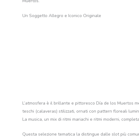
Muertos.
Un Soggetto Allegro e Iconico Originale
L’atmosfera è il brillante e pittoresco Día de los Muertos 
teschi (calaveras) stilizzati, ornati con pattern floreali lu
La musica, un mix di ritmi mariachi e ritmi moderni, complet
Questa selezione tematica la distingue dalle slot più comuni