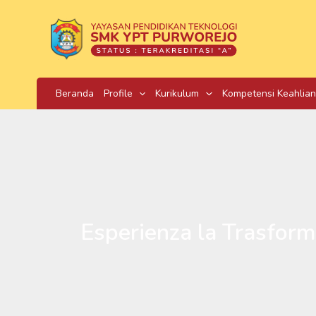
Skip
to
content
Beranda
Profile
Kurikulum
Kompetensi Keahlian
Esperienza la Trasforma