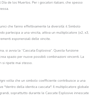
l Día de los Muertos. Per i giocatori italiani, che spesso
messa.
unici che fanno effettivamente la diversità: il Simbolo
o partecipa a una vincita, attiva un multiplicatore (x2, x3,
rementi esponenziali delle vincite.
a, si avvia la “Cascata Esplosiva”. Questa funzione
crea spazio per nuove possibili combinazioni vincenti. La
 si ripete mai stesso.
 Ogni volta che un simbolo coefficiente contribuisce a una
ve *dentro della identica cascata*. Il multiplicatore globale
o grandi, soprattutto durante le Cascate Esplosive innescate