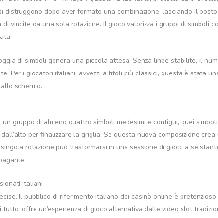
a si distruggono dopo aver formato una combinazione, lasciando il posto 
incite da una sola rotazione. Il gioco valorizza i gruppi di simboli con
ata.
ioggia di simboli genera una piccola attesa. Senza linee stabilite, il n
er i giocatori italiani, avvezzi a titoli più classici, questa è stata un
 allo schermo.
ma un gruppo di almeno quattro simboli medesimi e contigui, quei simbol
all’alto per finalizzare la griglia. Se questa nuova composizione crea 
singola rotazione può trasformarsi in una sessione di gioco a sé stante
ppagante.
onati Italiani
ecise. Il pubblico di riferimento italiano dei casinò online è pretenzioso.
tutto, offre un’esperienza di gioco alternativa dalle video slot tradiz