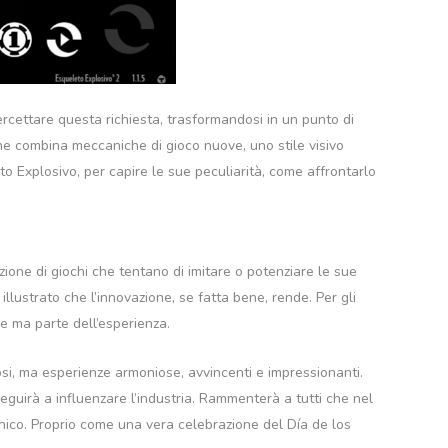
tercettare questa richiesta, trasformandosi in un punto di
che combina meccaniche di gioco nuove, uno stile visivo
o Explosivo, per capire le sue peculiarità, come affrontarlo
one di giochi che tentano di imitare o potenziare le sue
llustrato che l’innovazione, se fatta bene, rende. Per gli
e ma parte dell’esperienza.
stosi, ma esperienze armoniose, avvincenti e impressionanti.
eguirà a influenzare l’industria. Rammenterà a tutti che nel
nico. Proprio come una vera celebrazione del Día de los