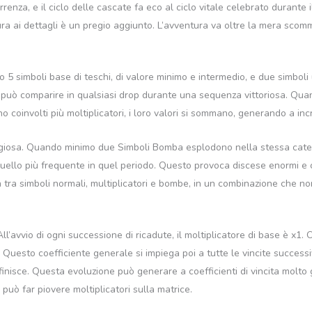
orrenza, e il ciclo delle cascate fa eco al ciclo vitale celebrato durante i
cura ai dettagli è un pregio aggiunto. L’avventura va oltre la mera scom
o 5 simboli base di teschi, di valore minimo e intermedio, e due simboli 
 può comparire in qualsiasi drop durante una sequenza vittoriosa. Quand
no coinvolti più moltiplicatori, i loro valori si sommano, generando a inc
aggiosa. Quando minimo due Simboli Bomba esplodono nella stessa caten
, quello più frequente in quel periodo. Questo provoca discese enormi e 
 tra simboli normali, multiplicatori e bombe, in un combinazione che non
ll’avvio di ogni successione di ricadute, il moltiplicatore di base è x1.
. Questo coefficiente generale si impiega poi a tutte le vincite successi
 finisce. Questa evoluzione può generare a coefficienti di vincita molt
può far piovere moltiplicatori sulla matrice.