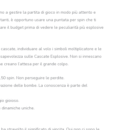
o a gestire la partita di gioco in modo più attento e
ortanti, è opportuno usare una puntata per spin che ti
re il budget prima di vedere le peculiarità più esplosive
ascate, individuare al volo i simboli moltiplicatore e le
consapevolezza sulle Cascate Esplosive. Non si innescano
 creano l’attesa per il grande colpo.
150 spin. Non perseguire le perdite.
ivazione delle bombe. La conoscenza è parte del
io gioioso.
e dinamiche uniche.
 stravolto il significato di vincita. Qui non ci sono le