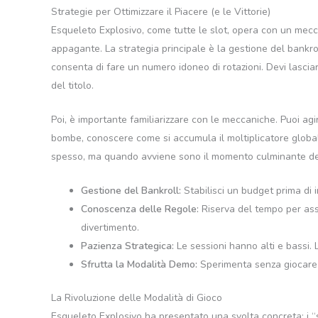
Strategie per Ottimizzare il Piacere (e le Vittorie)
Esqueleto Explosivo, come tutte le slot, opera con un mecca
appagante. La strategia principale è la gestione del bankrol
consenta di fare un numero idoneo di rotazioni. Devi lascia
del titolo.
Poi, è importante familiarizzare con le meccaniche. Puoi agi
bombe, conoscere come si accumula il moltiplicatore globale
spesso, ma quando avviene sono il momento culminante del g
Gestione del Bankroll:
Stabilisci un budget prima di i
Conoscenza delle Regole:
Riserva del tempo per assi
divertimento.
Pazienza Strategica:
Le sessioni hanno alti e bassi. L
Sfrutta la Modalità Demo:
Sperimenta senza giocare d
La Rivoluzione delle Modalità di Gioco
Esqueleto Explosivo ha presentato una svolta concreta: i “si