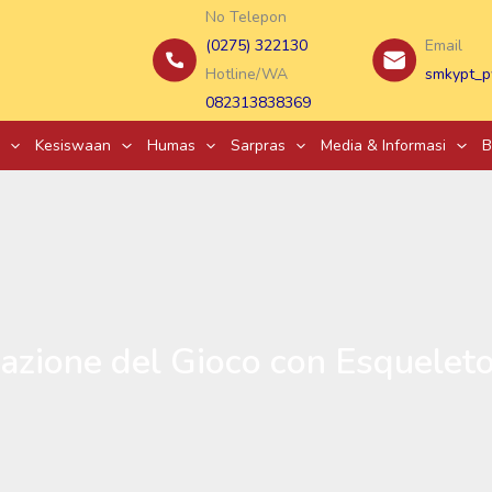
No Telepon
(0275) 322130
Email
Hotline/WA
smkypt_p
082313838369
Kesiswaan
Humas
Sarpras
Media & Informasi
B
zione del Gioco con Esqueleto 