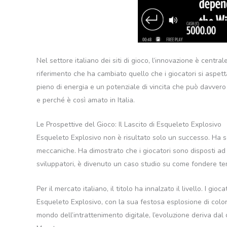
Nel settore italiano dei siti di gioco, l’innovazione è central
riferimento che ha cambiato quello che i giocatori si aspet
pieno di energia e un potenziale di vincita che può davvero
e perché è così amato in Italia.
Le Prospettive del Gioco: Il Lascito di Esqueleto Explosivo
Esqueleto Explosivo non è risultato solo un successo. Ha s
meccaniche. Ha dimostrato che i giocatori sono disposti ad ac
sviluppatori, è divenuto un caso studio su come fondere te
Per il mercato italiano, il titolo ha innalzato il livello. I 
Esqueleto Explosivo, con la sua festosa esplosione di color
mondo dell’intrattenimento digitale, l’evoluzione deriva d