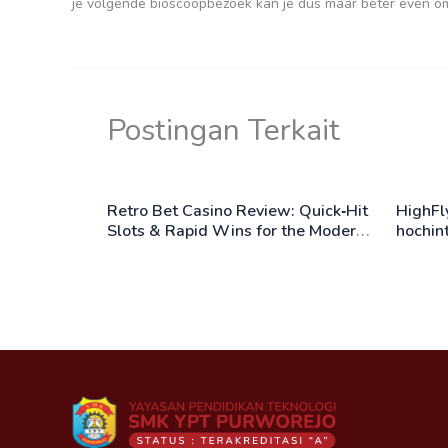
je volgende bioscoopbezoek kan je dus maar beter even om j
Postingan Terkait
Retro Bet Casino Review: Quick‑Hit
HighFly
Slots & Rapid Wins for the Modern
hochin
Player