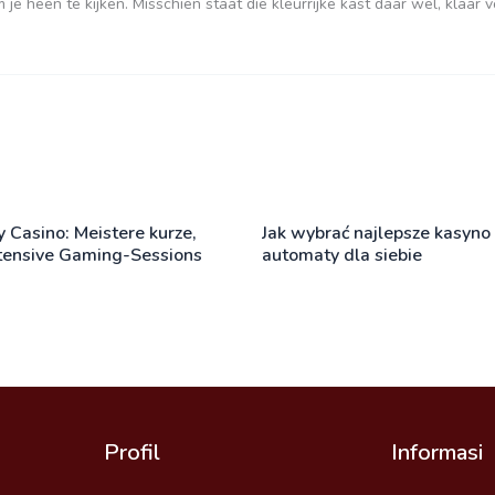
e heen te kijken. Misschien staat die kleurrijke kast daar wel, klaar v
 Casino: Meistere kurze,
Jak wybrać najlepsze kasyno 
tensive Gaming-Sessions
automaty dla siebie
Profil
Informasi