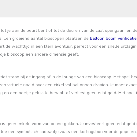
tot je aan de beurt bent of tot de deuren van de zaal opengaan, en de tij
s. Een groeiend aantal bioscopen plaatsen de
balloon boom verificatie
 de wachttijd in een klein avontuur, perfect voor een snelle uitdaging
dje bioscoop een andere dimensie geeft.
 ziet staan bij de ingang of in de lounge van een bioscoop. Het spel h
een virtuele naald over een cirkel vol ballonnen draaien. Je moet exa
en een beetje geluk. Je behaalt of verliest geen echt geld. Het spel i
s geen enkele vorm van online gokken. Je investeert geen echt geld in e
 toe een symbolisch cadeautje zoals een kortingsbon voor de popcorn. Daa