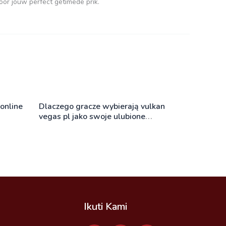
oor jouw perfect getimede prik.
online
Dlaczego gracze wybierają vulkan
vegas pl jako swoje ulubione
kasyno
Ikuti Kami