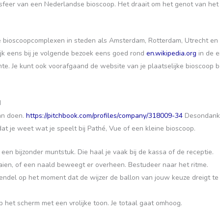
ke sfeer van een Nederlandse bioscoop. Het draait om het genot van het
e bioscoopcomplexen in steden als Amsterdam, Rotterdam, Utrecht en
kijk eens bij je volgende bezoek eens goed rond
en.wikipedia.org
in de e
imte. Je kunt ook voorafgaand de website van je plaatselijke bioscoop 
d
kan doen.
https://pitchbook.com/profiles/company/318009-34
Desondanks 
dat je weet wat je speelt bij Pathé, Vue of een kleine bioscoop.
een bijzonder muntstuk. Die haal je vaak bij de kassa of de receptie.
aien, of een naald beweegt er overheen. Bestudeer naar het ritme.
endel op het moment dat de wijzer de ballon van jouw keuze dreigt te
op het scherm met een vrolijke toon. Je totaal gaat omhoog.