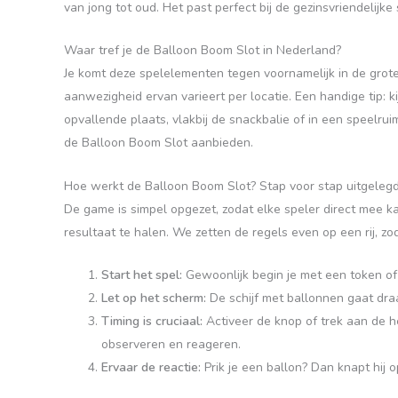
van jong tot oud. Het past perfect bij de gezinsvriendelij
Waar tref je de Balloon Boom Slot in Nederland?
Je komt deze spelelementen tegen voornamelijk in de grot
aanwezigheid ervan varieert per locatie. Een handige tip: 
opvallende plaats, vlakbij de snackbalie of in een speelru
de Balloon Boom Slot aanbieden.
Hoe werkt de Balloon Boom Slot? Stap voor stap uitgeleg
De game is simpel opgezet, zodat elke speler direct mee 
resultaat te halen. We zetten de regels even op een rij, zo
Start het spel:
Gewoonlijk begin je met een token of 
Let op het scherm:
De schijf met ballonnen gaat dra
Timing is cruciaal:
Activeer de knop of trek aan de h
observeren en reageren.
Ervaar de reactie:
Prik je een ballon? Dan knapt hij 