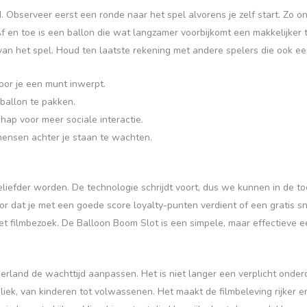
Observeer eerst een ronde naar het spel alvorens je zelf start. Zo o
 Af en toe is een ballon die wat langzamer voorbijkomt een makkelijker 
van het spel. Houd ten laatste rekening met andere spelers die ook e
oor je een munt inwerpt.
ballon te pakken.
hap voor meer sociale interactie.
 mensen achter je staan te wachten.
geliefder worden. De technologie schrijdt voort, dus we kunnen in de 
 dat je met een goede score loyalty-punten verdient of een gratis snac
et filmbezoek. De Balloon Boom Slot is een simpele, maar effectieve
erland de wachttijd aanpassen. Het is niet langer een verplicht onder
ek, van kinderen tot volwassenen. Het maakt de filmbeleving rijker en 