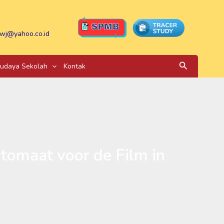
wj@yahoo.co.id
Search
udaya Sekolah
Kontak
omaat voor de Film in