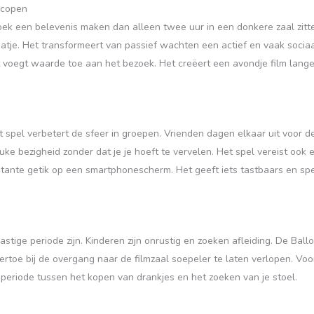
scopen
oek een belevenis maken dan alleen twee uur in een donkere zaal zitt
aatje. Het transformeert van passief wachten een actief en vaak socia
ent voegt waarde toe aan het bezoek. Het creëert een avondje film la
 spel verbetert de sfeer in groepen. Vrienden dagen elkaar uit voor de
ke bezigheid zonder dat je je hoeft te vervelen. Het spel vereist ook 
nstante getik op een smartphonescherm. Het geeft iets tastbaars en sp
tige periode zijn. Kinderen zijn onrustig en zoeken afleiding. De Ballo
ertoe bij de overgang naar de filmzaal soepeler te laten verlopen. Vo
de periode tussen het kopen van drankjes en het zoeken van je stoel.