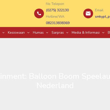
No Telepon
(0275) 322130
Email
Hotline/WA
smkypt_p
082313838369
Kesiswaan
Humas
Sarpras
Media & Informasi
B
inment: Balloon Boom Speelaut
Nederland