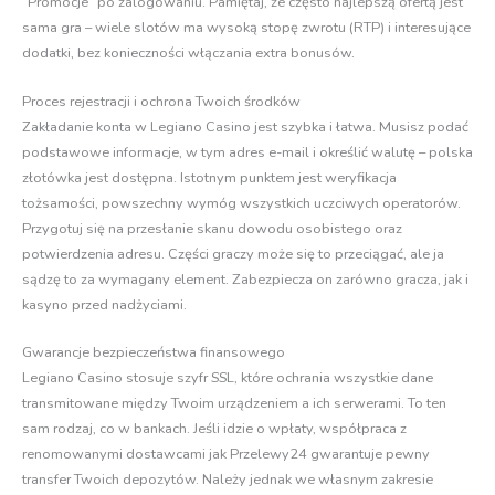
“Promocje” po zalogowaniu. Pamiętaj, że często najlepszą ofertą jest
sama gra – wiele slotów ma wysoką stopę zwrotu (RTP) i interesujące
dodatki, bez konieczności włączania extra bonusów.
Proces rejestracji i ochrona Twoich środków
Zakładanie konta w Legiano Casino jest szybka i łatwa. Musisz podać
podstawowe informacje, w tym adres e-mail i określić walutę – polska
złotówka jest dostępna. Istotnym punktem jest weryfikacja
tożsamości, powszechny wymóg wszystkich uczciwych operatorów.
Przygotuj się na przesłanie skanu dowodu osobistego oraz
potwierdzenia adresu. Części graczy może się to przeciągać, ale ja
sądzę to za wymagany element. Zabezpiecza on zarówno gracza, jak i
kasyno przed nadżyciami.
Gwarancje bezpieczeństwa finansowego
Legiano Casino stosuje szyfr SSL, które ochrania wszystkie dane
transmitowane między Twoim urządzeniem a ich serwerami. To ten
sam rodzaj, co w bankach. Jeśli idzie o wpłaty, współpraca z
renomowanymi dostawcami jak Przelewy24 gwarantuje pewny
transfer Twoich depozytów. Należy jednak we własnym zakresie