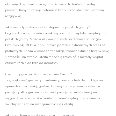
obowiązek sprawdzenia zgodności swoich działań z lokalnym
prawem. Kasyno oferuje natomiast bezpieczne płatności i uczciwą
rozgrywkę.
Jakie metody płatności są dostępne dla polskich graczy?
Legiano Casino posiada szeroki wybór metod wpłaty i wypłaty dla
polskich graczy. Możesz używać polskich przelewów online (jak
Przelewy24), BLIK-a, popularnych portfeli elektronicznych oraz kart
płatniczych. Zanim wykonasz transakcję, zobacz aktualną listę w sekcji
“Płatności” na stronie. Oferta może się zmieniać, a metody wypłat
czasem różnią od tych do depozytu.
Czy mogę grać za darmo w Legiano Casino?
Tak, większość gier, w tym automaty, posiada tryb demo. Daje on
sprawdzić mechanikę, grafikę i bonusy bez wydawania własnych
pieniędzy. Aby grać na prawdziwe pieniądze i mieć szansę na
wygraną, musisz założyć konto i dokonać wpłaty. Tryb demo to
świetny sposób na zaznajomienie się z ofertą.
Jak długo trwa wypłata wygranych z Legiano?