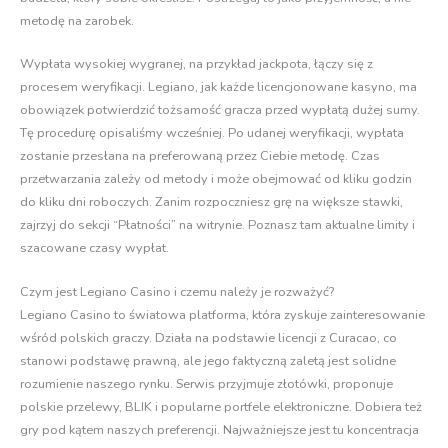
metodę na zarobek.
Wypłata wysokiej wygranej, na przykład jackpota, łączy się z
procesem weryfikacji. Legiano, jak każde licencjonowane kasyno, ma
obowiązek potwierdzić tożsamość gracza przed wypłatą dużej sumy.
Tę procedurę opisaliśmy wcześniej. Po udanej weryfikacji, wypłata
zostanie przesłana na preferowaną przez Ciebie metodę. Czas
przetwarzania zależy od metody i może obejmować od kliku godzin
do kliku dni roboczych. Zanim rozpoczniesz grę na większe stawki,
zajrzyj do sekcji “Płatności” na witrynie. Poznasz tam aktualne limity i
szacowane czasy wypłat.
Czym jest Legiano Casino i czemu należy je rozważyć?
Legiano Casino to światowa platforma, która zyskuje zainteresowanie
wśród polskich graczy. Działa na podstawie licencji z Curacao, co
stanowi podstawę prawną, ale jego faktyczną zaletą jest solidne
rozumienie naszego rynku. Serwis przyjmuje złotówki, proponuje
polskie przelewy, BLIK i popularne portfele elektroniczne. Dobiera też
gry pod kątem naszych preferencji. Najważniejsze jest tu koncentracja