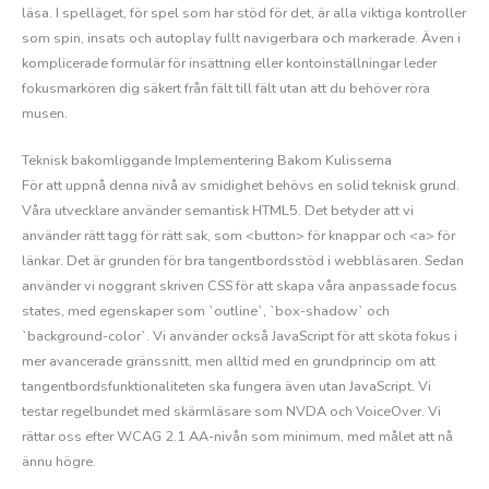
läsa. I spelläget, för spel som har stöd för det, är alla viktiga kontroller
som spin, insats och autoplay fullt navigerbara och markerade. Även i
komplicerade formulär för insättning eller kontoinställningar leder
fokusmarkören dig säkert från fält till fält utan att du behöver röra
musen.
Teknisk bakomliggande Implementering Bakom Kulisserna
För att uppnå denna nivå av smidighet behövs en solid teknisk grund.
Våra utvecklare använder semantisk HTML5. Det betyder att vi
använder rätt tagg för rätt sak, som <button> för knappar och <a> för
länkar. Det är grunden för bra tangentbordsstöd i webbläsaren. Sedan
använder vi noggrant skriven CSS för att skapa våra anpassade focus
states, med egenskaper som `outline`, `box-shadow` och
`background-color`. Vi använder också JavaScript för att sköta fokus i
mer avancerade gränssnitt, men alltid med en grundprincip om att
tangentbordsfunktionaliteten ska fungera även utan JavaScript. Vi
testar regelbundet med skärmläsare som NVDA och VoiceOver. Vi
rättar oss efter WCAG 2.1 AA-nivån som minimum, med målet att nå
ännu högre.