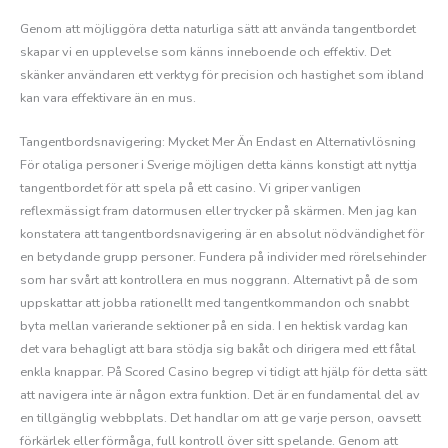
Genom att möjliggöra detta naturliga sätt att använda tangentbordet
skapar vi en upplevelse som känns inneboende och effektiv. Det
skänker användaren ett verktyg för precision och hastighet som ibland
kan vara effektivare än en mus.
Tangentbordsnavigering: Mycket Mer Än Endast en Alternativlösning
För otaliga personer i Sverige möjligen detta känns konstigt att nyttja
tangentbordet för att spela på ett casino. Vi griper vanligen
reflexmässigt fram datormusen eller trycker på skärmen. Men jag kan
konstatera att tangentbordsnavigering är en absolut nödvändighet för
en betydande grupp personer. Fundera på individer med rörelsehinder
som har svårt att kontrollera en mus noggrann. Alternativt på de som
uppskattar att jobba rationellt med tangentkommandon och snabbt
byta mellan varierande sektioner på en sida. I en hektisk vardag kan
det vara behagligt att bara stödja sig bakåt och dirigera med ett fåtal
enkla knappar. På Scored Casino begrep vi tidigt att hjälp för detta sätt
att navigera inte är någon extra funktion. Det är en fundamental del av
en tillgänglig webbplats. Det handlar om att ge varje person, oavsett
förkärlek eller förmåga, full kontroll över sitt spelande. Genom att