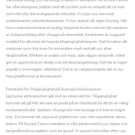
har våra designers jobbat med ett system som är simpelt att se men
som inte stör det övergripande intrycket. Vi nöjer oss inte med
webbläsarens standardutseende. Vi har skapat vår egen lösning. Vår
focus state kombinerar en tydlig, färgstark kontur med en lätt variation
av bakgrundsfärg eller skugga på elementet. Kontrasten är noggrant
inställd för att möta de högsta tillgänglighetskraven. Det försäkrar att
markören syns bra även för användare med nedsatt syn eller
färgblindhet. Effekten är snabb och mjuk, utan någon dröjsmål, vilket
ger en upplevelse av direkt svar på dina tangentslag. Det här är ingen
aspekt vi övervägde i efterhand. Det är en välgenomtänkt del av hur
hela plattformen är konstruerad.
Framtiden för Tillgänglighet på Svenska Onlinecasinon
Jag tycker att branschen går mot en intressant tid. Tillgänglighet
kommer att gå från att vara en punkt på en checklista till att bli en viktig
konkurrensfördel. Spelare i Sverige blir mer kunniga och kraver högre
krav. De kommer att välja bort plattformar som inte respekterar deras
behov. På Scored Casino betraktar vi vårt arbete med focus states och
tangentbordsnavigation som en grund. Vi spanar hela tiden efter nya