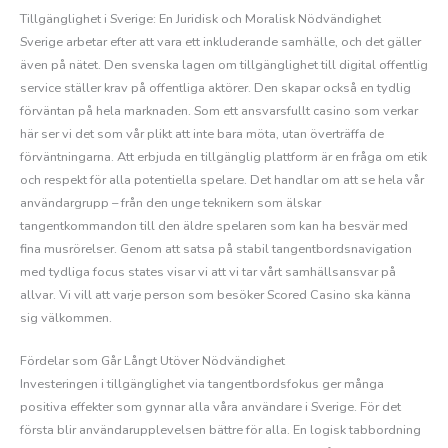
Tillgänglighet i Sverige: En Juridisk och Moralisk Nödvändighet
Sverige arbetar efter att vara ett inkluderande samhälle, och det gäller
även på nätet. Den svenska lagen om tillgänglighet till digital offentlig
service ställer krav på offentliga aktörer. Den skapar också en tydlig
förväntan på hela marknaden. Som ett ansvarsfullt casino som verkar
här ser vi det som vår plikt att inte bara möta, utan överträffa de
förväntningarna. Att erbjuda en tillgänglig plattform är en fråga om etik
och respekt för alla potentiella spelare. Det handlar om att se hela vår
användargrupp – från den unge teknikern som älskar
tangentkommandon till den äldre spelaren som kan ha besvär med
fina musrörelser. Genom att satsa på stabil tangentbordsnavigation
med tydliga focus states visar vi att vi tar vårt samhällsansvar på
allvar. Vi vill att varje person som besöker Scored Casino ska känna
sig välkommen.
Fördelar som Går Långt Utöver Nödvändighet
Investeringen i tillgänglighet via tangentbordsfokus ger många
positiva effekter som gynnar alla våra användare i Sverige. För det
första blir användarupplevelsen bättre för alla. En logisk tabbordning