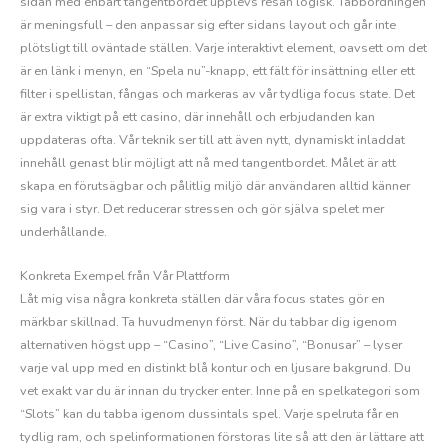
sidan med enbart tangentbordet upplevs resan logisk. Tabbordningen
är meningsfull – den anpassar sig efter sidans layout och går inte
plötsligt till oväntade ställen. Varje interaktivt element, oavsett om det
är en länk i menyn, en “Spela nu”-knapp, ett fält för insättning eller ett
filter i spellistan, fångas och markeras av vår tydliga focus state. Det
är extra viktigt på ett casino, där innehåll och erbjudanden kan
uppdateras ofta. Vår teknik ser till att även nytt, dynamiskt inladdat
innehåll genast blir möjligt att nå med tangentbordet. Målet är att
skapa en förutsägbar och pålitlig miljö där användaren alltid känner
sig vara i styr. Det reducerar stressen och gör själva spelet mer
underhållande.
Konkreta Exempel från Vår Plattform
Låt mig visa några konkreta ställen där våra focus states gör en
märkbar skillnad. Ta huvudmenyn först. När du tabbar dig igenom
alternativen högst upp – “Casino”, “Live Casino”, “Bonusar” – lyser
varje val upp med en distinkt blå kontur och en ljusare bakgrund. Du
vet exakt var du är innan du trycker enter. Inne på en spelkategori som
“Slots” kan du tabba igenom dussintals spel. Varje spelruta får en
tydlig ram, och spelinformationen förstoras lite så att den är lättare att