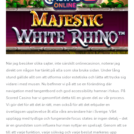
När jag besöker olika sajter, inte särskilt onlinecasinon, noterar jag
direkt om någon har tänkt på alla som ska bruka sidan. Under lång
stund gällde allt om att utforma sidor estetiska och lätta att trycka sig
vidare i med musen. Nu befinner vi på att se en förändring där
navigation med tangentbord och god accessibility hamnar i fokus. På
Scored Casino har vi genomfört detta till en given del av vår process.
Vi gör det för att det är rätt, men också för att det erbjuder en
överlägsen upplevelse åt alla våra användare här i Sverige. Vårt
upplägg med tydliga och fungerande focus states är ingen detalj – det
är en grundsten som influera hur man nyttjar en spelsajt. Genom att se
till att varje funktion, varje sökväg och varje beslut markeras upp