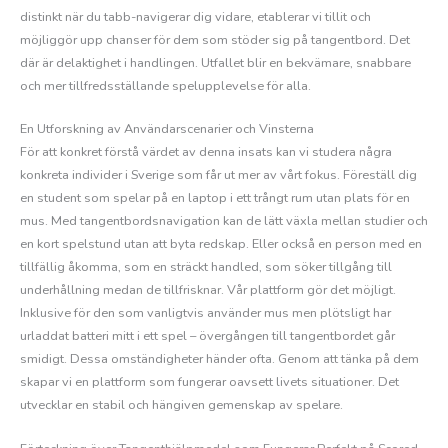
distinkt när du tabb-navigerar dig vidare, etablerar vi tillit och
möjliggör upp chanser för dem som stöder sig på tangentbord. Det
där är delaktighet i handlingen. Utfallet blir en bekvämare, snabbare
och mer tillfredsställande spelupplevelse för alla.
En Utforskning av Användarscenarier och Vinsterna
För att konkret förstå värdet av denna insats kan vi studera några
konkreta individer i Sverige som får ut mer av vårt fokus. Föreställ dig
en student som spelar på en laptop i ett trångt rum utan plats för en
mus. Med tangentbordsnavigation kan de lätt växla mellan studier och
en kort spelstund utan att byta redskap. Eller också en person med en
tillfällig åkomma, som en sträckt handled, som söker tillgång till
underhållning medan de tillfrisknar. Vår plattform gör det möjligt.
Inklusive för den som vanligtvis använder mus men plötsligt har
urladdat batteri mitt i ett spel – övergången till tangentbordet går
smidigt. Dessa omständigheter händer ofta. Genom att tänka på dem
skapar vi en plattform som fungerar oavsett livets situationer. Det
utvecklar en stabil och hängiven gemenskap av spelare.