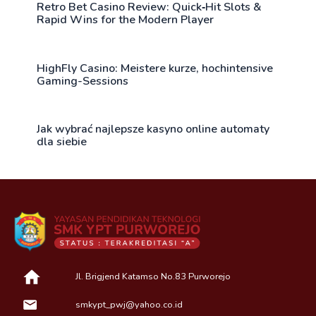
Retro Bet Casino Review: Quick‑Hit Slots &
Rapid Wins for the Modern Player
HighFly Casino: Meistere kurze, hochintensive
Gaming-Sessions
Jak wybrać najlepsze kasyno online automaty
dla siebie
Jl. Brigjend Katamso No.83 Purworejo
smkypt_pwj@yahoo.co.id