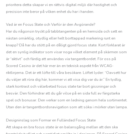
prioritera detta skapar vi en rättvis digital miljö där hastighet och
precision inte beror på vilken enhet du har i handen.
Vad är en Focus State och Varför är den Avgörande?
Har du någonsin tryckt på tabbtangenten på en hemsida och sett en
nästan omärklig, otydlig eller helt borttappad markering runt en
knapp? Då har du stött på en dåligt gjord focus state. Kort förklarat är
det en synlig indikator som visar noga vilket element på skärmen som
är “aktivt” och färdig att användas via tangentbordet. För oss på
Scored Casino är det här mer än en teknisk aspekt från WCAG-
riktlinjerna. Det är ett löfte till våra besökare. Löftet lyder: “Oavsett hur
du väljer att röra dig här, kommer vi att visa dig var du är.” En tydlig,
stark kontrast och välarbetad focus state tar bort gissningar och
besvär. Den förhindrar att du går vilse på en sida full av färgstarka
spel och bonusar. Den verkar som en ledning genom hela sortimentet.
Utan den är tangentbordsnavigation som att söka i mörker utan lampa.
Designinslag som Formar en Fulländad Focus State
Att skapa en bra focus state är en balansgång mellan att den ska
framträda tydligt och samtidigt smälta in i designen. På Scored Casino