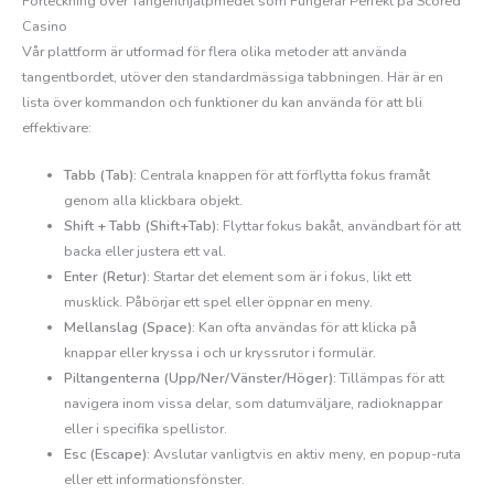
Förteckning över Tangenthjälpmedel som Fungerar Perfekt på Scored
Casino
Vår plattform är utformad för flera olika metoder att använda
tangentbordet, utöver den standardmässiga tabbningen. Här är en
lista över kommandon och funktioner du kan använda för att bli
effektivare:
Tabb (Tab):
Centrala knappen för att förflytta fokus framåt
genom alla klickbara objekt.
Shift + Tabb (Shift+Tab):
Flyttar fokus bakåt, användbart för att
backa eller justera ett val.
Enter (Retur):
Startar det element som är i fokus, likt ett
musklick. Påbörjar ett spel eller öppnar en meny.
Mellanslag (Space):
Kan ofta användas för att klicka på
knappar eller kryssa i och ur kryssrutor i formulär.
Piltangenterna (Upp/Ner/Vänster/Höger):
Tillämpas för att
navigera inom vissa delar, som datumväljare, radioknappar
eller i specifika spellistor.
Esc (Escape):
Avslutar vanligtvis en aktiv meny, en popup-ruta
eller ett informationsfönster.