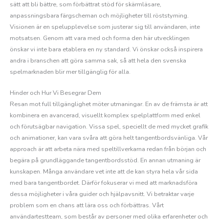
sätt att bli bättre, som förbättrat stöd för skärmläsare,
anpassningsbara färgscheman och möjligheter till röststyrning.
Visionen är en spelupplevelse som justerar sig till användaren, inte
motsatsen. Genom att vara med och forma den här utvecklingen
önskar vi inte bara etablera en ny standard. Vi önskar också inspirera
andra i branschen att göra samma sak, så att hela den svenska
spelmarknaden blir mer tillgänglig för alla.
Hinder och Hur Vi Besegrar Dem
Resan mot full tillgänglighet möter utmaningar. En av de främsta är att
kombinera en avancerad, visuellt komplex spelplattform med enkel
och förutsägbar navigation. Vissa spel, speciellt de med mycket grafik
och animationer, kan vara svåra att göra helt tangentbordsvänliga. Vår
approach är att arbeta nära med speltillverkarna redan från början och
begära på grundläggande tangentbordsstöd. En annan utmaning är
kunskapen. Många användare vet inte att de kan styra hela vår sida
med bara tangentbordet. Därför fokuserar vi med att marknadsföra
dessa möjligheter i våra guider och hjälpavsnitt. Vi betraktar varje
problem som en chans att lära oss och förbättras. Vårt
användartestteam, som består av personer med olika erfarenheter och