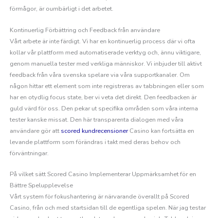
förmågor, är oumbärligt i det arbetet.
Kontinuerlig Förbättring och Feedback från användare
Vårt arbete är inte färdigt. Vi har en kontinuerlig process där vi ofta
kollar vår plattform med automatiserade verktyg och, ännu viktigare,
genom manuella tester med verkliga människor. Vi inbjuder till aktivt
feedback från våra svenska spelare via våra supportkanaler. Om
någon hittar ett element som inte registreras av tabbningen eller som
har en otydlig focus state, ber vi veta det direkt. Den feedbacken är
guld värd för oss. Den pekar ut specifika områden som våra interna
tester kanske missat. Den här transparenta dialogen med våra
användare gör att
scored kundrecensioner
Casino kan fortsätta en
levande plattform som förändras i takt med deras behov och
förväntningar.
På vilket sätt Scored Casino Implementerar Uppmärksamhet för en
Bättre Spelupplevelse
Vårt system för fokushantering är närvarande överallt på Scored
Casino, från och med startsidan till de egentliga spelen. När jag testar