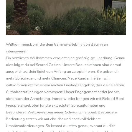
Willkommensboni, die dein Gaming-Erlebnis von Beginn an
intensivieren
Ein herzliches Willkommen verdient eine großzügige Handlung. Genau
dies krigst du bei Scored Casino. Unsere Bonusaktionen sind darauf
ausgerichtet, dein Spiel von Anfang an zu optimieren. Sie geben dir
mehr Spieldauer und mehr Chancen. Neue Kunden heißen wir
willkommen oft mit einem reichen Einstiegsangebot, das deine ersten
Guthabenzuführungen verbessert. Unser Engagement endet jedoch
nicht nach der Anmeldung. Immer wieder bringen wir mit Reload Boni,
Freispielangeboten für die aktuellsten Spielautomaten und
besonderen Wettbewerben neuen Schwung ins Spiel. Besondere
Bedeutung setzen wir auf ehrliche und nachvollziehbare
Umsatzanforderungen. So kennst du stets genau, worauf du dich