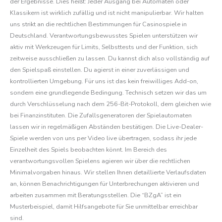
der Ergebnisse. Dies heißt: Jeder Ausgang bei Automaten oder
Klassikern ist wirklich zufällig und ist nicht manipulierbar. Wir halten
uns strikt an die rechtlichen Bestimmungen für Casinospiele in
Deutschland. Verantwortungsbewusstes Spielen unterstützen wir
aktiv mit Werkzeugen für Limits, Selbsttests und der Funktion, sich
zeitweise ausschließen zu lassen. Du kannst dich also vollständig auf
den Spielspaß einstellen. Du agierst in einer zuverlässigen und
kontrollierten Umgebung. Für uns ist das kein freiwilliges Add-on,
sondern eine grundlegende Bedingung. Technisch setzen wir das um
durch Verschlüsselung nach dem 256-Bit-Protokoll, dem gleichen wie
bei Finanzinstituten. Die Zufallsgeneratoren der Spielautomaten
lassen wir in regelmäßigen Abständen bestätigen. Die Live-Dealer-
Spiele werden von uns per Video live übertragen, sodass ihr jede
Einzelheit des Spiels beobachten könnt. Im Bereich des
verantwortungsvollen Spielens agieren wir über die rechtlichen
Minimalvorgaben hinaus. Wir stellen Ihnen detaillierte Verlaufsdaten
an, können Benachrichtigungen für Unterbrechungen aktivieren und
arbeiten zusammen mit Beratungsstellen. Die “BZgA” ist ein
Musterbeispiel, damit Hilfsangebote für Sie unmittelbar erreichbar
sind.