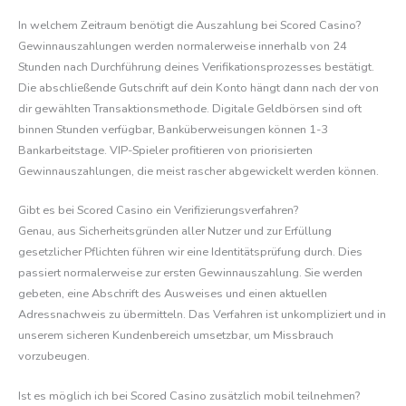
In welchem Zeitraum benötigt die Auszahlung bei Scored Casino?
Gewinnauszahlungen werden normalerweise innerhalb von 24
Stunden nach Durchführung deines Verifikationsprozesses bestätigt.
Die abschließende Gutschrift auf dein Konto hängt dann nach der von
dir gewählten Transaktionsmethode. Digitale Geldbörsen sind oft
binnen Stunden verfügbar, Banküberweisungen können 1-3
Bankarbeitstage. VIP-Spieler profitieren von priorisierten
Gewinnauszahlungen, die meist rascher abgewickelt werden können.
Gibt es bei Scored Casino ein Verifizierungsverfahren?
Genau, aus Sicherheitsgründen aller Nutzer und zur Erfüllung
gesetzlicher Pflichten führen wir eine Identitätsprüfung durch. Dies
passiert normalerweise zur ersten Gewinnauszahlung. Sie werden
gebeten, eine Abschrift des Ausweises und einen aktuellen
Adressnachweis zu übermitteln. Das Verfahren ist unkompliziert und in
unserem sicheren Kundenbereich umsetzbar, um Missbrauch
vorzubeugen.
Ist es möglich ich bei Scored Casino zusätzlich mobil teilnehmen?