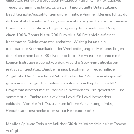
einstellst. Für unsere loyalsten Mitglieder haben wir ein exklusives
Treueprogramm gestartet. Es gewährt individuelle Unterstützung,
beschleunigte Auszahlungen und einmalige Prämien. Bei uns fühlst du
dich nicht als beliebiger Gast, sondern als wertgeschätzter Teil unserer
Community. Ein übliches Begrüßungsangebot könnte zum Beispiel
einen 100% Bonus bis zu 200 Euro plus 50 Freispiele auf einen
bestimmten Spielautomaten enthalten. Wichtig ist uns die
transparente Kommunikation der Wettbedingungen. Meistens liegen
diese bei einem fairen 30x Bonusbetrag. Die Freispiele können mit
kleinen Beträgen gespielt werden, was die Gewinnmöglichkeiten
realistisch gestaltet. Darüber hinaus belohnen wir regelmäßige
Angebote. Der “Dienstags-Reload” oder das “Wochenend-Special”
gewähren ohne große Umstände weiteres Spielkapital. Das VIP-
Programm arbeitet meist über ein Punktesystem. Pro gesetztem Euro
sammelst du Punkte und aktivierst Level für Level besonders
exklusive Vorteile frei. Dazu zählen höhere Auszahlungslimits,
Geburtstagsgeschenke oder sogar Reiseangebote.
Mobiles Spielen: Dein persönlicher Glück ist jederzeit in deiner Tasche
verfügbar