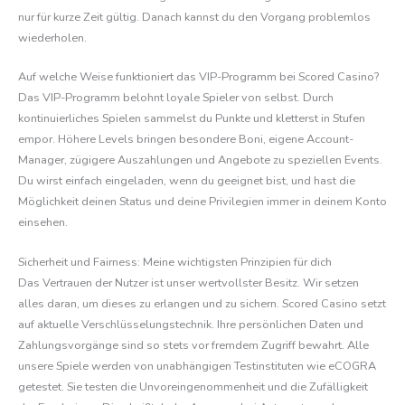
nur für kurze Zeit gültig. Danach kannst du den Vorgang problemlos
wiederholen.
Auf welche Weise funktioniert das VIP-Programm bei Scored Casino?
Das VIP-Programm belohnt loyale Spieler von selbst. Durch
kontinuierliches Spielen sammelst du Punkte und kletterst in Stufen
empor. Höhere Levels bringen besondere Boni, eigene Account-
Manager, zügigere Auszahlungen und Angebote zu speziellen Events.
Du wirst einfach eingeladen, wenn du geeignet bist, und hast die
Möglichkeit deinen Status und deine Privilegien immer in deinem Konto
einsehen.
Sicherheit und Fairness: Meine wichtigsten Prinzipien für dich
Das Vertrauen der Nutzer ist unser wertvollster Besitz. Wir setzen
alles daran, um dieses zu erlangen und zu sichern. Scored Casino setzt
auf aktuelle Verschlüsselungstechnik. Ihre persönlichen Daten und
Zahlungsvorgänge sind so stets vor fremdem Zugriff bewahrt. Alle
unsere Spiele werden von unabhängigen Testinstituten wie eCOGRA
getestet. Sie testen die Unvoreingenommenheit und die Zufälligkeit