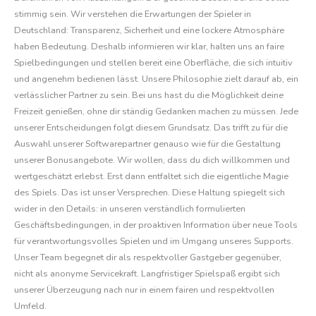
stimmig sein. Wir verstehen die Erwartungen der Spieler in
Deutschland: Transparenz, Sicherheit und eine lockere Atmosphäre
haben Bedeutung. Deshalb informieren wir klar, halten uns an faire
Spielbedingungen und stellen bereit eine Oberfläche, die sich intuitiv
und angenehm bedienen lässt. Unsere Philosophie zielt darauf ab, ein
verlässlicher Partner zu sein. Bei uns hast du die Möglichkeit deine
Freizeit genießen, ohne dir ständig Gedanken machen zu müssen. Jede
unserer Entscheidungen folgt diesem Grundsatz. Das trifft zu für die
Auswahl unserer Softwarepartner genauso wie für die Gestaltung
unserer Bonusangebote. Wir wollen, dass du dich willkommen und
wertgeschätzt erlebst. Erst dann entfaltet sich die eigentliche Magie
des Spiels. Das ist unser Versprechen. Diese Haltung spiegelt sich
wider in den Details: in unseren verständlich formulierten
Geschäftsbedingungen, in der proaktiven Information über neue Tools
für verantwortungsvolles Spielen und im Umgang unseres Supports.
Unser Team begegnet dir als respektvoller Gastgeber gegenüber,
nicht als anonyme Servicekraft. Langfristiger Spielspaß ergibt sich
unserer Überzeugung nach nur in einem fairen und respektvollen
Umfeld.