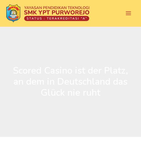
Skip
Main
to
Menu
content
Scored Casino ist der Platz,
an dem in Deutschland das
Glück nie ruht
e
e