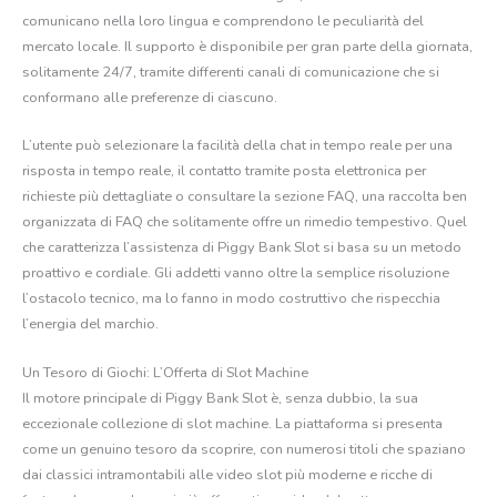
comunicano nella loro lingua e comprendono le peculiarità del
mercato locale. Il supporto è disponibile per gran parte della giornata,
solitamente 24/7, tramite differenti canali di comunicazione che si
conformano alle preferenze di ciascuno.
L’utente può selezionare la facilità della chat in tempo reale per una
risposta in tempo reale, il contatto tramite posta elettronica per
richieste più dettagliate o consultare la sezione FAQ, una raccolta ben
organizzata di FAQ che solitamente offre un rimedio tempestivo. Quel
che caratterizza l’assistenza di Piggy Bank Slot si basa su un metodo
proattivo e cordiale. Gli addetti vanno oltre la semplice risoluzione
l’ostacolo tecnico, ma lo fanno in modo costruttivo che rispecchia
l’energia del marchio.
Un Tesoro di Giochi: L’Offerta di Slot Machine
Il motore principale di Piggy Bank Slot è, senza dubbio, la sua
eccezionale collezione di slot machine. La piattaforma si presenta
come un genuino tesoro da scoprire, con numerosi titoli che spaziano
dai classici intramontabili alle video slot più moderne e ricche di