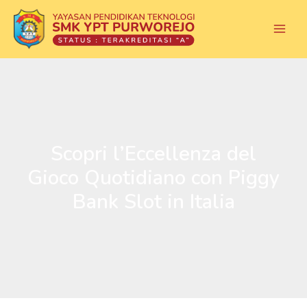
Skip
Main
to
Menu
content
Scopri l’Eccellenza del
Gioco Quotidiano con Piggy
Bank Slot in Italia
e
e