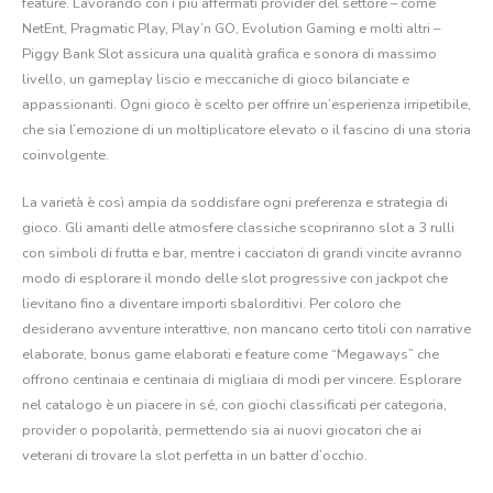
feature. Lavorando con i più affermati provider del settore – come
NetEnt, Pragmatic Play, Play’n GO, Evolution Gaming e molti altri –
Piggy Bank Slot assicura una qualità grafica e sonora di massimo
livello, un gameplay liscio e meccaniche di gioco bilanciate e
appassionanti. Ogni gioco è scelto per offrire un’esperienza irripetibile,
che sia l’emozione di un moltiplicatore elevato o il fascino di una storia
coinvolgente.
La varietà è così ampia da soddisfare ogni preferenza e strategia di
gioco. Gli amanti delle atmosfere classiche scopriranno slot a 3 rulli
con simboli di frutta e bar, mentre i cacciatori di grandi vincite avranno
modo di esplorare il mondo delle slot progressive con jackpot che
lievitano fino a diventare importi sbalorditivi. Per coloro che
desiderano avventure interattive, non mancano certo titoli con narrative
elaborate, bonus game elaborati e feature come “Megaways” che
offrono centinaia e centinaia di migliaia di modi per vincere. Esplorare
nel catalogo è un piacere in sé, con giochi classificati per categoria,
provider o popolarità, permettendo sia ai nuovi giocatori che ai
veterani di trovare la slot perfetta in un batter d’occhio.