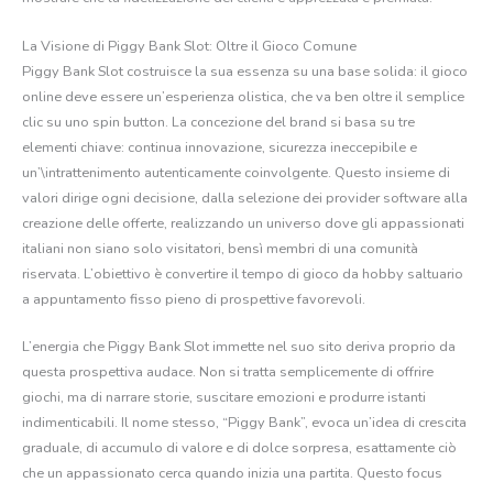
La Visione di Piggy Bank Slot: Oltre il Gioco Comune
Piggy Bank Slot costruisce la sua essenza su una base solida: il gioco
online deve essere un’esperienza olistica, che va ben oltre il semplice
clic su uno spin button. La concezione del brand si basa su tre
elementi chiave: continua innovazione, sicurezza ineccepibile e
un’\intrattenimento autenticamente coinvolgente. Questo insieme di
valori dirige ogni decisione, dalla selezione dei provider software alla
creazione delle offerte, realizzando un universo dove gli appassionati
italiani non siano solo visitatori, bensì membri di una comunità
riservata. L’obiettivo è convertire il tempo di gioco da hobby saltuario
a appuntamento fisso pieno di prospettive favorevoli.
L’energia che Piggy Bank Slot immette nel suo sito deriva proprio da
questa prospettiva audace. Non si tratta semplicemente di offrire
giochi, ma di narrare storie, suscitare emozioni e produrre istanti
indimenticabili. Il nome stesso, “Piggy Bank”, evoca un’idea di crescita
graduale, di accumulo di valore e di dolce sorpresa, esattamente ciò
che un appassionato cerca quando inizia una partita. Questo focus