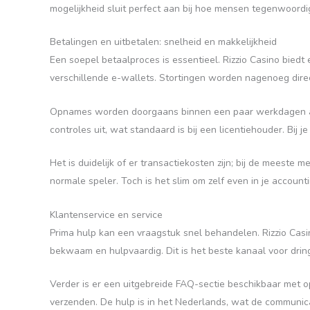
mogelijkheid sluit perfect aan bij hoe mensen tegenwoordig 
Betalingen en uitbetalen: snelheid en makkelijkheid
Een soepel betaalproces is essentieel. Rizzio Casino biedt 
verschillende e-wallets. Stortingen worden nagenoeg direc
Opnames worden doorgaans binnen een paar werkdagen afgeh
controles uit, wat standaard is bij een licentiehouder. Bij j
Het is duidelijk of er transactiekosten zijn; bij de meeste 
normale speler. Toch is het slim om zelf even in je accounti
Klantenservice en service
Prima hulp kan een vraagstuk snel behandelen. Rizzio Casi
bekwaam en hulpvaardig. Dit is het beste kanaal voor dri
Verder is er een uitgebreide FAQ-sectie beschikbaar met 
verzenden. De hulp is in het Nederlands, wat de communic