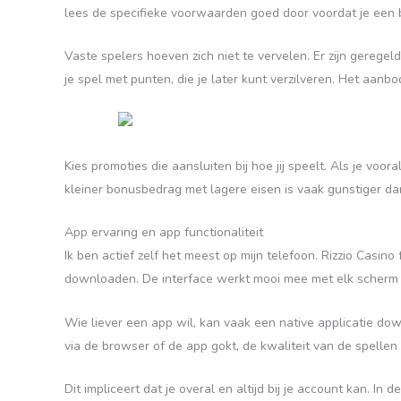
lees de specifieke voorwaarden goed door voordat je een 
Vaste spelers hoeven zich niet te vervelen. Er zijn gerege
je spel met punten, die je later kunt verzilveren. Het aanbod
Kies promoties die aansluiten bij hoe jij speelt. Als je vo
kleiner bonusbedrag met lagere eisen is vaak gunstiger da
App ervaring en app functionaliteit
Ik ben actief zelf het meest op mijn telefoon. Rizzio Casi
downloaden. De interface werkt mooi mee met elk scherm e
Wie liever een app wil, kan vaak een native applicatie dow
via de browser of de app gokt, de kwaliteit van de spellen
Dit impliceert dat je overal en altijd bij je account kan. In d