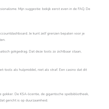
sionalisme. Mijn suggestie: bekijk eerst even in de FAQ. De
 accountdashboard. Je kunt zelf grenzen bepalen voor je
ten.
matisch gokgedrag. Dat deze tools zo zichtbaar staan,
-tools als hulpmiddel, niet als straf. Een casino dat dit
gokker. De KSA-licentie, de gigantische spelbibliotheek,
dat gericht is op duurzaamheid.