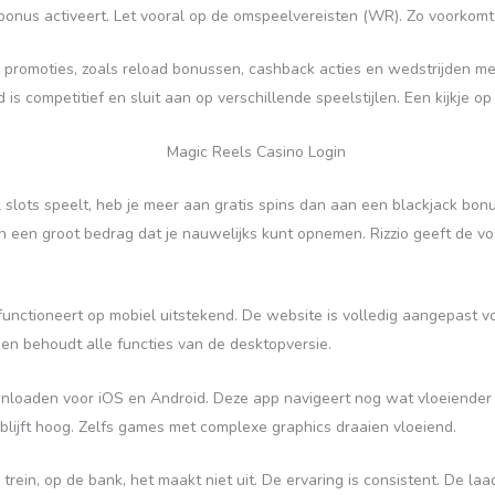
bonus activeert. Let vooral op de omspeelvereisten (WR). Zo voorko
ld promoties, zoals reload bonussen, cashback acties en wedstrijden me
 is competitief en sluit aan op verschillende speelstijlen. Een kijkje op
oral slots speelt, heb je meer aan gratis spins dan aan een blackjack 
n een groot bedrag dat je nauwelijks kunt opnemen. Rizzio geeft de v
no functioneert op mobiel uitstekend. De website is volledig aangepast
n behoudt alle functies van de desktopversie.
nloaden voor iOS en Android. Deze app navigeert nog wat vloeiender en
 blijft hoog. Zelfs games met complexe graphics draaien vloeiend.
e trein, op de bank, het maakt niet uit. De ervaring is consistent. De laad