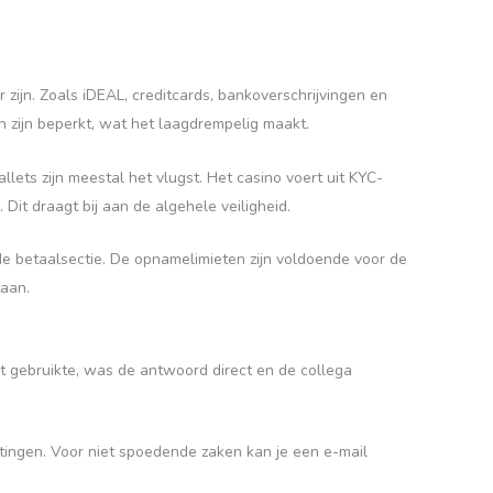
 zijn. Zoals iDEAL, creditcards, bankoverschrijvingen en
n zijn beperkt, wat het laagdrempelig maakt.
s zijn meestal het vlugst. Het casino voert uit KYC-
 Dit draagt bij aan de algehele veiligheid.
in de betaalsectie. De opnamelimieten zijn voldoende voor de
taan.
t gebruikte, was de antwoord direct en de collega
tingen. Voor niet spoedende zaken kan je een e-mail