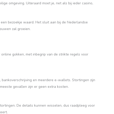
lige omgeving. Uiteraard moet je, net als bij ieder casino,
 een bezoekje waard. Het sluit aan bij de Nederlandse
rouwen zal groeien.
online gokken, met inbegrip van de strikte regels voor
bankoverschrijving en meerdere e-wallets. Stortingen zijn
meeste gevallen zijn er geen extra kosten.
stortingen. De details kunnen wisselen, dus raadpleeg voor
eert.