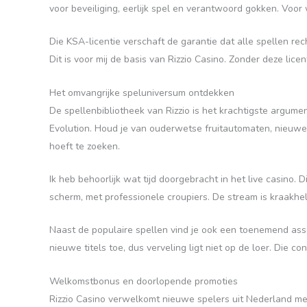
voor beveiliging, eerlijk spel en verantwoord gokken. Voor
Die KSA-licentie verschaft de garantie dat alle spellen re
Dit is voor mij de basis van Rizzio Casino. Zonder deze lice
Het omvangrijke speluniversum ontdekken
De spellenbibliotheek van Rizzio is het krachtigste argume
Evolution. Houd je van ouderwetse fruitautomaten, nieuwe v
hoeft te zoeken.
Ik heb behoorlijk wat tijd doorgebracht in het live casino. 
scherm, met professionele croupiers. De stream is kraakhel
Naast de populaire spellen vind je ook een toenemend asso
nieuwe titels toe, dus verveling ligt niet op de loer. Die c
Welkomstbonus en doorlopende promoties
Rizzio Casino verwelkomt nieuwe spelers uit Nederland met 