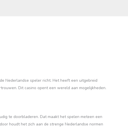
 de Nederlandse speler richt. Het heeft een uitgebreid
 vertrouwen. Dit casino opent een wereld aan mogelijkheden.
nvoudig te doorbladeren. Dat maakt het spelen meteen een
Hierdoor houdt het zich aan de strenge Nederlandse normen