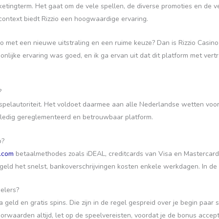
ketingterm. Het gaat om de vele spellen, de diverse promoties en de vei
ontext biedt Rizzio een hoogwaardige ervaring.
 met een nieuwe uitstraling en een ruime keuze? Dan is Rizzio Casino
nlijke ervaring was goed, en ik ga ervan uit dat dit platform met vert
?
sspelautoriteit. Het voldoet daarmee aan alle Nederlandse wetten voor 
volledig gereglementeerd en betrouwbaar platform.
o?
.com
betaalmethodes zoals iDEAL, creditcards van Visa en Mastercard, 
geld het snelst, bankoverschrijvingen kosten enkele werkdagen. In de 
elers?
eld en gratis spins. Die zijn in de regel gespreid over je begin paar 
waarden altijd, let op de speelvereisten, voordat je de bonus accept