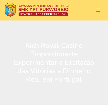
Skip
Main
to
Menu
content
Rich Royal Casino
Proporciona-te
Experimentar a Excitação
das Vitórias a Dinheiro
Real em Portugal
e
e