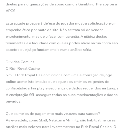
diretas para organizações de apoio como a Gambling Therapy ou a
APCS.
Esta atitude proativa à defesa do jogador mostra sofisticação e um
empenho ético por parte da site. Não se trata só de vender
entretenimento, mas de o fazer com garantia. A nitidez destas
ferramentas e a facilidade com que as podes ativar na tua conta são
aspetos que julgo fundamentais numa análise séria.
Dúvidas Comuns
O Rich Royal Casino
Sim. O Rich Royal Casino funciona com uma autorização de jogo
online aceite. Isto implica que segue aos critérios exigentes de
confiabilidade, fair play e segurança de dados requeridos na Europa.
A encriptação SSL assegura todas as suas movimentações e dados
privados.
Que os meios de pagamento mais velozes para saques?
As e-wallets, como Skrill, Neteller e MiFinity, são habitualmente as
opções mais velozes para levantamentos no Rich Royal Casino. O