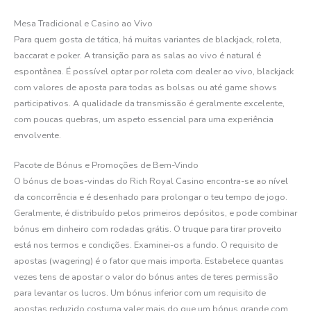
Mesa Tradicional e Casino ao Vivo
Para quem gosta de tática, há muitas variantes de blackjack, roleta,
baccarat e poker. A transição para as salas ao vivo é natural é
espontânea. É possível optar por roleta com dealer ao vivo, blackjack
com valores de aposta para todas as bolsas ou até game shows
participativos. A qualidade da transmissão é geralmente excelente,
com poucas quebras, um aspeto essencial para uma experiência
envolvente.
Pacote de Bónus e Promoções de Bem-Vindo
O bónus de boas-vindas do Rich Royal Casino encontra-se ao nível
da concorrência e é desenhado para prolongar o teu tempo de jogo.
Geralmente, é distribuído pelos primeiros depósitos, e pode combinar
bónus em dinheiro com rodadas grátis. O truque para tirar proveito
está nos termos e condições. Examinei-os a fundo. O requisito de
apostas (wagering) é o fator que mais importa. Estabelece quantas
vezes tens de apostar o valor do bónus antes de teres permissão
para levantar os lucros. Um bónus inferior com um requisito de
apostas reduzido costuma valer mais do que um bónus grande com