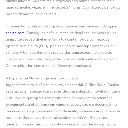
prazos mudam. As carteiras eletrónicas são normalmente as mais
rápidas, muitas vezes em menos de 24 horas. Os métodos bancários
podem demorar uns dias úteis.
O casino tem políticas de jogo responsável bem visíveis
richroyal-
casino.com
. Consegues definir limites de depósito, de perda ou de
tempo de sessão diretamente na tua conta. Todos os métodos
operam com o euro (EUR), por isso não te preocupe com taxas de
câmbio. A transparência nas regras das transações, incluindo os
limites mínimos e máximos, está clara nas partes relevantes do site.
Como utilizador, este detalhe oferece-me confiança.
A Experiência Móvel: Jogar em Todo o Lado
Jogar em trânsito já não é um extra, é essencial. O Rich Royal Casino
satisfaz esta necessidade através de uma aplicação móvel otimizada
e de um site que opera sem problemas no browser do telemóvel.
Experimentei a plataforma em vários dispositivos e o desempenho
manteve-se: os jogos abriram rapidamente, os menus adaptam-se ao
toque e todas as características estão disponíveis. Estejas na
paragem do autocarro ou no sofá de casa, a qualidade da jogatina,