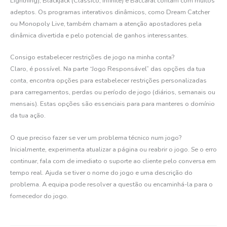
Lightning), Blackjack (Clássico, Infinite) e Baccarat contam com muitos
adeptos. Os programas interativos dinâmicos, como Dream Catcher
ou Monopoly Live, também chamam a atenção apostadores pela
dinâmica divertida e pelo potencial de ganhos interessantes.
Consigo estabelecer restrições de jogo na minha conta?
Claro, é possível. Na parte “Jogo Responsável” das opções da tua
conta, encontra opções para estabelecer restrições personalizadas
para carregamentos, perdas ou período de jogo (diários, semanais ou
mensais). Estas opções são essenciais para para manteres o domínio
da tua ação.
O que preciso fazer se ver um problema técnico num jogo?
Inicialmente, experimenta atualizar a página ou reabrir o jogo. Se o erro
continuar, fala com de imediato o suporte ao cliente pelo conversa em
tempo real. Ajuda se tiver o nome do jogo e uma descrição do
problema. A equipa pode resolver a questão ou encaminhá-la para o
fornecedor do jogo.