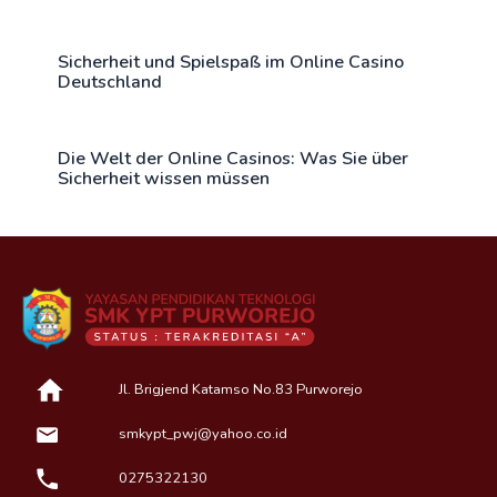
Sicherheit und Spielspaß im Online Casino
Deutschland
Die Welt der Online Casinos: Was Sie über
Sicherheit wissen müssen
Jl. Brigjend Katamso No.83 Purworejo
smkypt_pwj@yahoo.co.id
0275322130