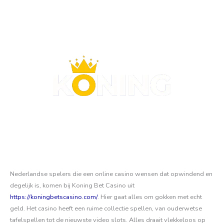
e
e
e
e
e
e
Nederlandse spelers die een online casino wensen dat opwindend en
degelijk is, komen bij Koning Bet Casino uit
https://koningbetscasino.com/
. Hier gaat alles om gokken met echt
geld. Het casino heeft een ruime collectie spellen, van ouderwetse
tafelspellen tot de nieuwste video slots. Alles draait vlekkeloos op