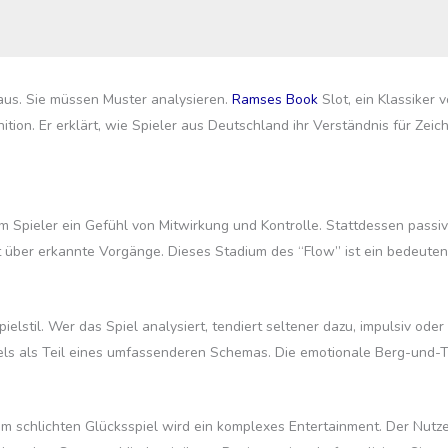
raus. Sie müssen Muster analysieren.
Ramses Book
Slot, ein Klassiker 
ition. Er erklärt, wie Spieler aus Deutschland ihr Verständnis für Zei
 Spieler ein Gefühl von Mitwirkung und Kontrolle. Stattdessen passiv a
 über erkannte Vorgänge. Dieses Stadium des “Flow” ist ein bedeutend
lstil. Wer das Spiel analysiert, tendiert seltener dazu, impulsiv oder 
ls als Teil eines umfassenderen Schemas. Die emotionale Berg-und-Ta
schlichten Glücksspiel wird ein komplexes Entertainment. Der Nutze