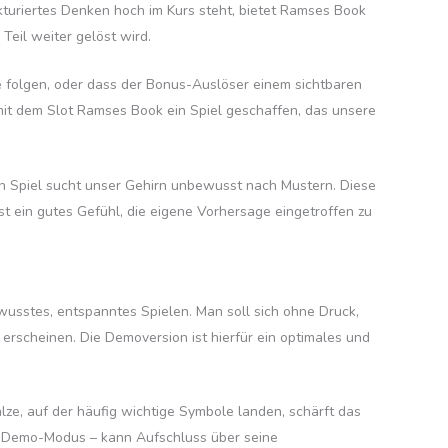
kturiertes Denken hoch im Kurs steht, bietet Ramses Book
eil weiter gelöst wird.
folgen, oder dass der Bonus-Auslöser einem sichtbaren
 mit dem Slot Ramses Book ein Spiel geschaffen, das unsere
ten Spiel sucht unser Gehirn unbewusst nach Mustern. Diese
ist ein gutes Gefühl, die eigene Vorhersage eingetroffen zu
wusstes, entspanntes Spielen. Man soll sich ohne Druck,
erscheinen. Die Demoversion ist hierfür ein optimales und
alze, auf der häufig wichtige Symbole landen, schärft das
m Demo-Modus – kann Aufschluss über seine