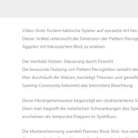
Video-Slots fordern taktische Spieler auf spezielle Art he
Dieser Artikel untersucht die Dimension der Pattern Recogn
Ägypten mit fokussiertem Blick zu erleben.
Der mentale Nutzen: Steuerung durch Einsicht
Die bewusste Nutzung von Pattern Recognition verleiht dem
Man durchläuft die Walzen, bestätigt Theorien und genießt
Gaming-Community bekommt das besondere Beachtung.
Diese Herangehensweise begünstigt ein strukturierteres Spie
Denn man begreift die natürlichen Schwankungen des Spie
erscheinen als temporäre Etappen im Spielfluss.
Die Mustererkennung wandelt Ramses Book Slot. Aus einem 