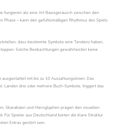
Sie fungieren als eine Art Basisgeräusch zwischen den
ren Phase – kann den gefühlsmäßigen Rhythmus des Spiels
feststellen, dass bestimmte Symbole eine Tendenz haben,
 stoppen. Solche Beobachtungen gewährleisten keine
 ausgestattet mit bis zu 10 Auszahlungslinien. Das
iel. Landen drei oder mehrere Buch-Symbole, triggert das
en, Skarabäen und Hieroglyphen prägen den visuellen
Für Spieler aus Deutschland bieten die klare Struktur
elen Extras gestört sein.