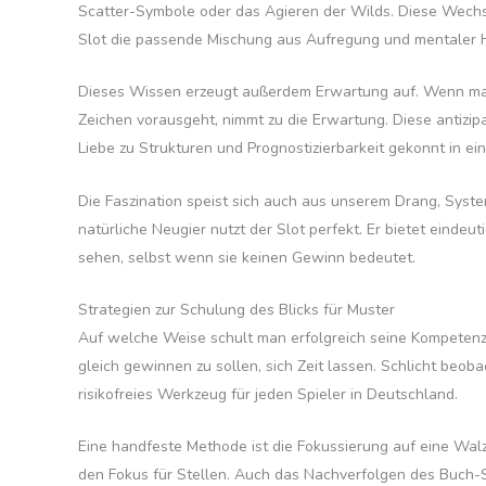
Scatter-Symbole oder das Agieren der Wilds. Diese Wechsel
Slot die passende Mischung aus Aufregung und mentaler Her
Dieses Wissen erzeugt außerdem Erwartung auf. Wenn man
Zeichen vorausgeht, nimmt zu die Erwartung. Diese antizip
Liebe zu Strukturen und Prognostizierbarkeit gekonnt in ei
Die Faszination speist sich auch aus unserem Drang, Syste
natürliche Neugier nutzt der Slot perfekt. Er bietet eindeu
sehen, selbst wenn sie keinen Gewinn bedeutet.
Strategien zur Schulung des Blicks für Muster
Auf welche Weise schult man erfolgreich seine Kompetenz z
gleich gewinnen zu sollen, sich Zeit lassen. Schlicht be
risikofreies Werkzeug für jeden Spieler in Deutschland.
Eine handfeste Methode ist die Fokussierung auf eine Walze
den Fokus für Stellen. Auch das Nachverfolgen des Buch-