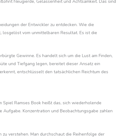
entlohnt Neugierde, Gelassenheit und Achtsamkeit. Das sind
cheidungen der Entwickler zu entdecken. Wie die
, losgelöst vom unmittelbaren Resultat. Es ist die
rbürgte Gewinne. Es handelt sich um die Lust am Finden,
üte und Tiefgang legen, bereitet dieser Ansatz ein
 erkennt, entschlüsselt den tatsächlichen Reichtum des
dem Spiel Ramses Book heißt das, sich wiederholende
itive Aufgabe. Konzentration und Beobachtungsgabe zahlen
en zu verstehen. Man durchschaut die Reihenfolge der