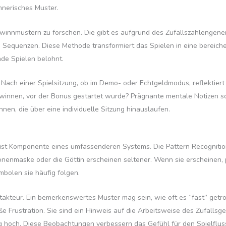
chnerisches Muster.
winnmustern zu forschen. Die gibt es aufgrund des Zufallszahlengenera
Sequenzen. Diese Methode transformiert das Spielen in eine bereicher
nde Spielen belohnt.
. Nach einer Spielsitzung, ob im Demo- oder Echtgeldmodus, reflektie
ewinnen, vor der Bonus gestartet wurde? Prägnante mentale Notizen s
en, die über eine individuelle Sitzung hinauslaufen.
ist Komponente eines umfassenderen Systems. Die Pattern Recognition
nmaske oder die Göttin erscheinen seltener. Wenn sie erscheinen, pas
bolen sie häufig folgen.
takteur. Ein bemerkenswertes Muster mag sein, wie oft es “fast” get
e Frustration. Sie sind ein Hinweis auf die Arbeitsweise des Zufallsge
hoch. Diese Beobachtungen verbessern das Gefühl für den Spielflus