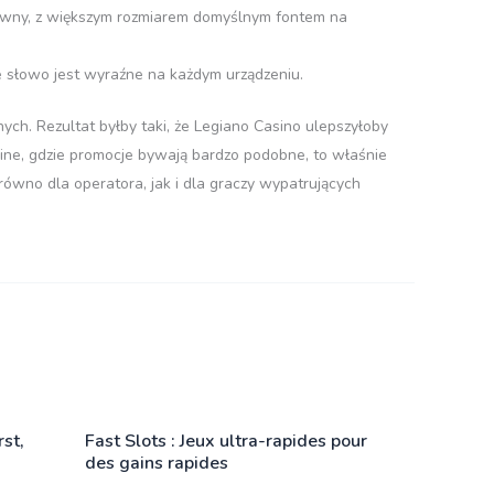
ywny, z większym rozmiarem domyślnym fontem na
słowo jest wyraźne na każdym urządzeniu.
h. Rezultat byłby taki, że Legiano Casino ulepszyłoby
line, gdzie promocje bywają bardzo podobne, to właśnie
arówno dla operatora, jak i dla graczy wypatrujących
st,
Fast Slots : Jeux ultra-rapides pour
des gains rapides