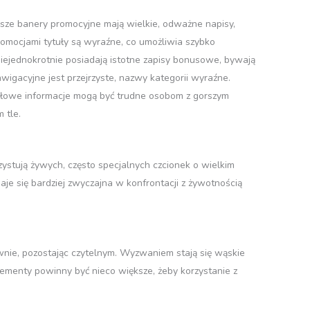
jsze banery promocyjne mają wielkie, odważne napisy,
promocjami tytuły są wyraźne, co umożliwia szybko
niejednokrotnie posiadają istotne zapisy bonusowe, bywają
igacyjne jest przejrzyste, nazwy kategorii wyraźne.
gółowe informacje mogą być trudne osobom z gorszym
 tle.
stują żywych, często specjalnych czcionek o wielkim
je się bardziej zwyczajna w konfrontacji z żywotnością
nie, pozostając czytelnym. Wyzwaniem stają się wąskie
lementy powinny być nieco większe, żeby korzystanie z