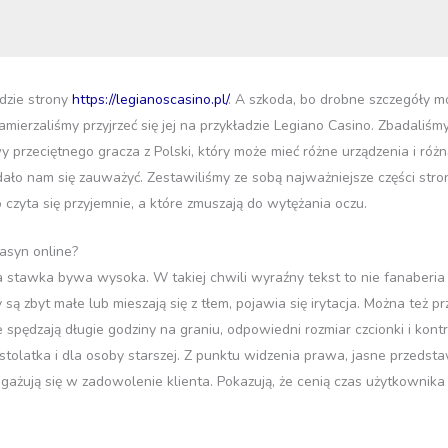
dzie strony
https://legianoscasino.pl/
. A szkoda, bo drobne szczegóły mo
amierzaliśmy przyjrzeć się jej na przykładzie Legiano Casino. Zbadaliśmy
y przeciętnego gracza z Polski, który może mieć różne urządzenia i różn
dało nam się zauważyć. Zestawiliśmy ze sobą najważniejsze części stro
czyta się przyjemnie, a które zmuszają do wytężania oczu.
asyn online?
 stawka bywa wysoka. W takiej chwili wyraźny tekst to nie fanaberia 
y są zbyt małe lub mieszają się z tłem, pojawia się irytacja. Można też
e spędzają długie godziny na graniu, odpowiedni rozmiar czcionki i kont
tolatka i dla osoby starszej. Z punktu widzenia prawa, jasne przedst
gażują się w zadowolenie klienta. Pokazują, że cenią czas użytkownika i