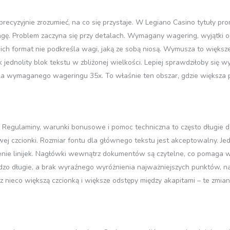
ecyzyjnie zrozumieć, na co się przystaje. W Legiano Casino tytuły pro
gę. Problem zaczyna się przy detalach. Wymagany wagering, wyjątki od 
o ich format nie podkreśla wagi, jaką ze sobą niosą. Wymusza to więks
k jednolity blok tekstu w zbliżonej wielkości. Lepiej sprawdziłoby s
la wymaganego wageringu 35x. To właśnie ten obszar, gdzie większa prz
. Regulaminy, warunki bonusowe i pomoc techniczna to często długie 
ej czcionki. Rozmiar fontu dla głównego tekstu jest akceptowalny. Je
enie linijek. Nagłówki wewnątrz dokumentów są czytelne, co pomaga w
ardzo długie, a brak wyraźnego wyróżnienia najważniejszych punktów, n
z nieco większą czcionką i większe odstępy między akapitami – te zmi