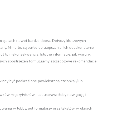
h miejscach nawet bardzo dobra. Dotyczy kluczowych
ny. Mimo to, są partie do ulepszenia. Ich udoskonalenie
ot to niekonsekwencja. Istotne informacje, jak warunki
aszych spostrzeżeń formułujemy szczegółowe rekomendacje
winny być podkreślone powiekszoną czcionką i/lub
wków międzytytułów i list usprawniłoby nawigację i
trowania w lobby, pól formularzy oraz tekstów w oknach