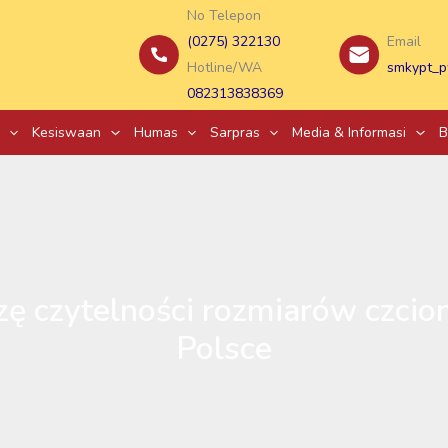
No Telepon
(0275) 322130
Email
Hotline/WA
smkypt_p
082313838369
Kesiswaan
Humas
Sarpras
Media & Informasi
B
zę czytelności rozmiarów czcio
Polsce