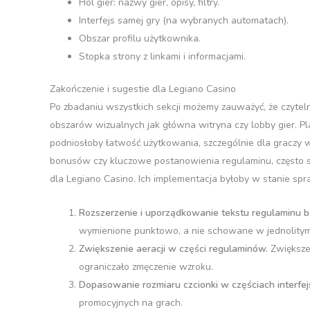
Hol gier: nazwy gier, opisy, filtry.
Interfejs samej gry (na wybranych automatach).
Obszar profilu użytkownika.
Stopka strony z linkami i informacjami.
Zakończenie i sugestie dla Legiano Casino
Po zbadaniu wszystkich sekcji możemy zauważyć, że czytel
obszarów wizualnych jak główna witryna czy lobby gier. Pl
podniosłoby łatwość użytkowania, szczególnie dla graczy w
bonusów czy kluczowe postanowienia regulaminu, często s
dla Legiano Casino. Ich implementacja byłoby w stanie spra
Rozszerzenie i uporządkowanie tekstu regulaminu 
wymienione punktowo, a nie schowane w jednolitym
Zwiększenie aeracji w części regulaminów.
Zwiększen
ograniczało zmęczenie wzroku.
Dopasowanie rozmiaru czcionki w częściach interfej
promocyjnych na grach.