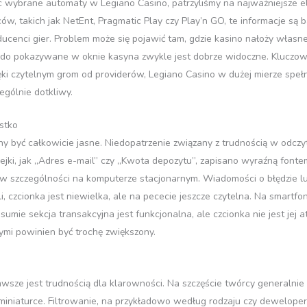
c wybrane automaty w Legiano Casino, patrzyliśmy na najważniejsze e
, takich jak NetEnt, Pragmatic Play czy Play’n GO, te informacje są bar
ucenci gier. Problem może się pojawić tam, gdzie kasino nałoży własne
saldo pokazywane w oknie kasyna zwykle jest dobrze widoczne. Kluczow
ęki czytelnym grom od providerów, Legiano Casino w dużej mierze speł
ególnie dotkliwy.
ystko
ny być całkowicie jasne. Niedopatrzenie związany z trudnością w odcz
ejki, jak „Adres e-mail” czy „Kwota depozytu”, zapisano wyraźną fonte
 w szczególności na komputerze stacjonarnym. Wiadomości o błędzie l
li, czcionka jest niewielka, ale na pececie jeszcze czytelna. Na smartfon
mie sekcja transakcyjna jest funkcjonalna, ale czcionka nie jest jej a
ymi powinien być trochę zwiększony.
awsze jest trudnością dla klarowności. Na szczęście twórcy generalnie 
iej miniaturce. Filtrowanie, na przykładowo według rodzaju czy dewelo