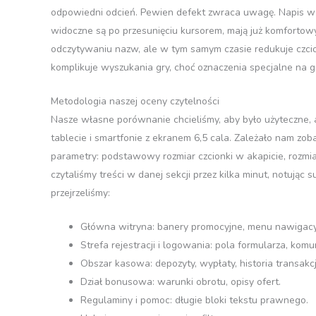
odpowiedni odcień. Pewien defekt zwraca uwagę. Napis w ni
widoczne są po przesunięciu kursorem, mają już komfortow
odczytywaniu nazw, ale w tym samym czasie redukuje czcionk
komplikuje wyszukania gry, choć oznaczenia specjalne na g
Metodologia naszej oceny czytelności
Nasze własne porównanie chcieliśmy, aby było użyteczne, 
tablecie i smartfonie z ekranem 6,5 cala. Zależało nam zoba
parametry: podstawowy rozmiar czcionki w akapicie, rozmia
czytaliśmy treści w danej sekcji przez kilka minut, notując 
przejrzeliśmy:
Główna witryna: banery promocyjne, menu nawigacyj
Strefa rejestracji i logowania: pola formularza, komu
Obszar kasowa: depozyty, wypłaty, historia transakcj
Dział bonusowa: warunki obrotu, opisy ofert.
Regulaminy i pomoc: długie bloki tekstu prawnego.