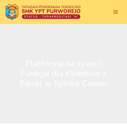
Skip
Main
to
Menu
content
Platforma na żywo i
Funkcje dla Klientów z
Polski w Spinko Casino
e
e