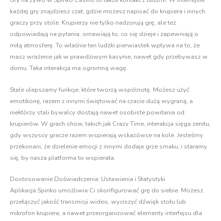
Gry na żywo w Spinko Casino to także kontakt z ludźmi. W interfejsie
każdej gry znajdziesz czat, gdzie możesz napisać do krupiera i innych
graczy przy stole. Krupierzy nie tylko nadzorują grę, ale też
odpowiadają na pytania, omawiają to, co się dzieje i zapewniają o
miłą atmosferę. To właśnie ten ludzki pierwiastek wpływa na to, że
masz wrażenie jak w prawdziwym kasynie, nawet gdy przebywasz w
domu. Taka interakcja ma ogromną wagę.
Stale ulepszamy funkcje, które tworzą wspólnotę. Możesz użyć
emotikonę, razem z innymi świętować na czacie dużą wygraną, a
niektórzy stali bywalcy dostają nawet osobiste powitania od
krupierów. W grach show, takich jak Crazy Time, interakcja sięga zenitu,
gdy wszyscy gracze razem wspierają wskazówce na kole. Jesteśmy
przekonani, że dzielenie emocji z innymi dodaje grze smaku, i staramy
się, by nasza platforma to wspierała.
Dostosowanie Doświadczenia: Ustawienia i Statystyki
Aplikacja Spinko umożliwia Ci skonfigurować grę do siebie. Możesz
przełączyć jakość transmisji wideo, wyciszyć dźwięk stołu lub
mikrofon krupiera, a nawet przeorganizować elementy interfejsu dla