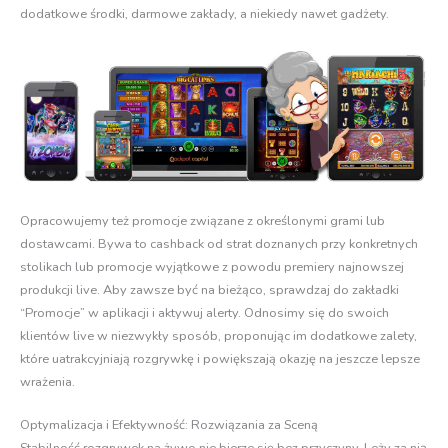
dodatkowe środki, darmowe zakłady, a niekiedy nawet gadżety.
Opracowujemy też promocje związane z określonymi grami lub
dostawcami. Bywa to cashback od strat doznanych przy konkretnych
stolikach lub promocje wyjątkowe z powodu premiery najnowszej
produkcji live. Aby zawsze być na bieżąco, sprawdzaj do zakładki
“Promocje” w aplikacji i aktywuj alerty. Odnosimy się do swoich
klientów live w niezwykły sposób, proponując im dodatkowe zalety,
które uatrakcyjniają rozgrywkę i powiększają okazję na jeszcze lepsze
wrażenia.
Optymalizacja i Efektywność: Rozwiązania za Sceną