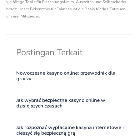
vielfältige Tools für Einzahlungslimits, Auszeiten und Selbstchecks
bereit. Unser Bekenntnis für Fairness ist die Basis für das Zutrauen
unserer Mitglieder.
Postingan Terkait
Nowoczesne kasyno online: przewodnik dla
graczy
Jak wybrać bezpieczne kasyno online w
dzisiejszych czasach
Jak rozpoznać wypłacalne kasyna internetowe i
cieszyć się bezpieczną grą